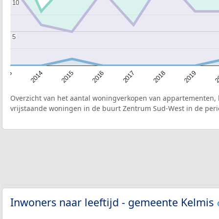
10
10
5
5
2015
2
2017
2014
2019
2016
2013
2018
Overzicht van het aantal woningverkopen van appartementen, h
vrijstaande woningen in de buurt Zentrum Sud-West in de peri
Inwoners naar leeftijd - gemeente Kelmis