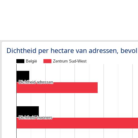
Dichtheid per hectare van adressen, bev
België
Zentrum Sud-West
Dichtheid adressen
Dichtheid adressen
Dichtheid inwoners
Dichtheid inwoners