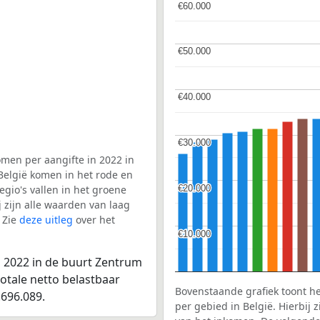
€60.000
€60.000
€50.000
€50.000
€40.000
€40.000
€30.000
€30.000
men per aangifte in 2022 in
België komen in het rode en
€20.000
€20.000
gio's vallen in het groene
j zijn alle waarden van laag
 Zie
deze uitleg
over het
€10.000
€10.000
n 2022 in de buurt Zentrum
otale netto belastbaar
Bovenstaande grafiek toont h
696.089.
per gebied in België. Hierbij