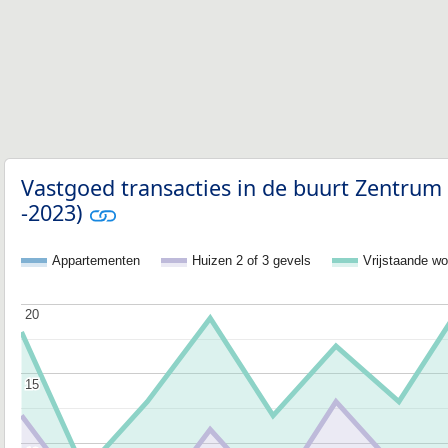
Vastgoed transacties in de buurt Zentrum
-2023)
Appartementen
Huizen 2 of 3 gevels
Vrijstaande w
20
20
15
15