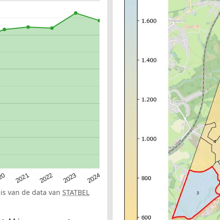
20
2022
2024
2021
2023
sis van de data van
STATBEL