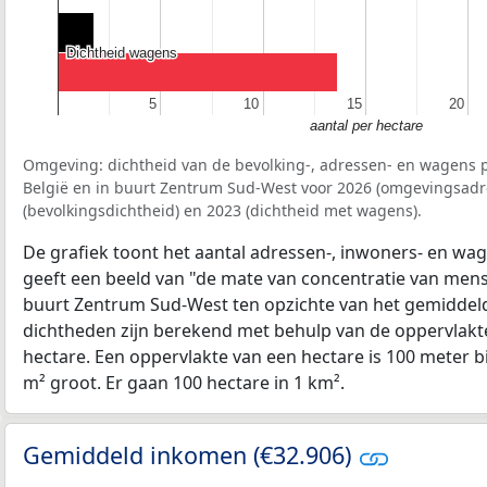
Dichtheid wagens
Dichtheid wagens
5
5
10
10
15
15
20
20
aantal per hectare
Omgeving: dichtheid van de bevolking-, adressen- en wagens p
België en in buurt Zentrum Sud-West voor 2026 (omgevingsadr
(bevolkingsdichtheid) en 2023 (dichtheid met wagens).
De grafiek toont het aantal adressen-, inwoners- en wag
geeft een beeld van "de mate van concentratie van mensel
buurt Zentrum Sud-West ten opzichte van het gemiddel
dichtheden zijn berekend met behulp van de oppervlakte
hectare. Een oppervlakte van een hectare is 100 meter bij
m² groot. Er gaan 100 hectare in 1 km².
Gemiddeld inkomen (€32.906)