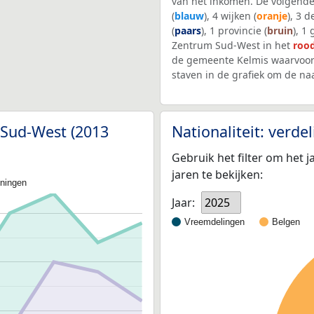
van het inkomen. De volgende
(
blauw
), 4 wijken (
oranje
), 3 
(
paars
), 1 provincie (
bruin
), 1
Zentrum Sud-West in het
roo
de gemeente Kelmis waarvoor
staven in de grafiek om de n
 Sud-West (2013
Nationaliteit: verd
Gebruik het filter om het j
jaren te bekijken:
oningen
Jaar:
2025
Vreemdelingen
Belgen