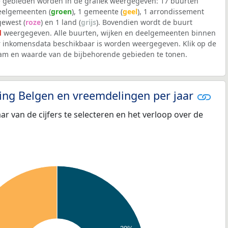
 gebieden worden in de grafiek weergegeven: 17 buurten
deelgemeenten (
groen
), 1 gemeente (
geel
), 1 arrondissement
 gewest (
roze
) en 1 land (
grijs
). Bovendien wordt de buurt
d
weergegeven. Alle buurten, wijken en deelgemeenten binnen
 inkomensdata beschikbaar is worden weergegeven. Klik op de
aam en waarde van de bijbehorende gebieden te tonen.
eling Belgen en vreemdelingen per jaar
aar van de cijfers te selecteren en het verloop over de