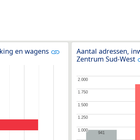
olking en wagens
Aantal adressen, in
Zentrum Sud-West
2.000
2.000
1.750
1.750
1.500
1.500
1.250
1.250
1.000
1.000
941