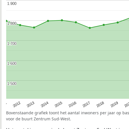
1.900
1.900
1.800
1.800
1.700
1.700
1.600
1.600
1.500
1.500
2015
20
2012
2017
2014
2019
2011
2016
2013
2018
Bovenstaande grafiek toont het aantal inwoners per jaar op ba
voor de buurt Zentrum Sud-West.