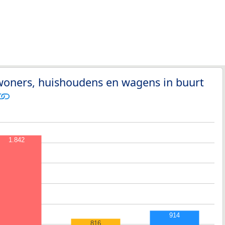
woners, huishoudens en wagens in buurt
1.842
914
816