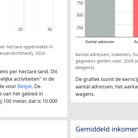
750
750
500
500
250
250
25
25
30
30
Aantal adressen
Aa
er hectare oppervlakte in
essendichtheid), 2024
Aantal adressen, inwoners, 
gegevens gelden voor: 2026 (a
(wagens).
ens per hectare land. Dit
ijke activiteiten" in de
De grafiek toont de kernc
de voor
België
. De
aantal adressen, het aanta
 van het gebied in
wagens.
 100 meter, dat is 10.000
Gemiddeld inkomen