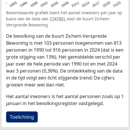
2023
1990
1993
1996
1999
2002
2005
2008
2011
2014
2017
2020
Bovenstaande grafiek toont het aantal inwoners per jaar op
basis van de data van
STATBEL
voor de buurt Zichem-
Verspreide Bewoning.
De bevolking van de buurt Zichem-Verspreide
Bewoning is met 103 personen toegenomen van 813
personen in 1990 tot 916 personen in 2024 (dat is een
grote stijging van 13%). Het gemiddelde verschil per
jaar over de hele periode van 1990 tot en met 2024
was 3 personen (0,36%). De ontwikkeling van de data
in de tijd volgt een licht stijgende trend: De cijfers
groeien meer wel dan niet.
Het aantal inwoners is het aantal personen zoals op 1
januari in het bevolkingsregister vastgelegd.
Toelichting