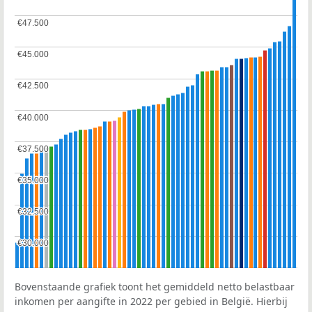
€47.500
€47.500
€45.000
€45.000
€42.500
€42.500
€40.000
€40.000
€37.500
€37.500
€35.000
€35.000
€32.500
€32.500
€30.000
€30.000
Bovenstaande grafiek toont het gemiddeld netto belastbaar
inkomen per aangifte in 2022 per gebied in België. Hierbij