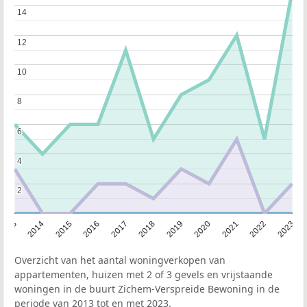
14
14
12
12
10
10
8
8
6
6
4
4
2
2
2013
2014
2015
2016
2017
2018
2019
2020
2021
2022
2023
Overzicht van het aantal woningverkopen van
appartementen, huizen met 2 of 3 gevels en vrijstaande
woningen in de buurt Zichem-Verspreide Bewoning in de
periode van 2013 tot en met 2023.