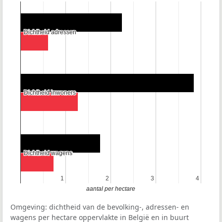
Dichtheid adressen
Dichtheid adressen
Dichtheid inwoners
Dichtheid inwoners
Dichtheid wagens
Dichtheid wagens
1
1
2
2
3
3
4
4
aantal per hectare
Omgeving: dichtheid van de bevolking-, adressen- en
wagens per hectare oppervlakte in België en in buurt