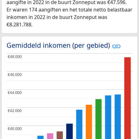
aangifte in 2022 in de buurt Zonneput was €47.596.
Er waren 174 aangiften en het totale netto belastbaar
inkomen in 2022 in de buurt Zonneput was
€8.281.788.
Gemiddeld inkomen (per gebied)
€48.000
€48.000
€46.000
€46.000
€44.000
€44.000
€42.000
€42.000
€40.000
€40.000