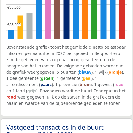
€38.000
€38.000
€36.000
€36.000
Bovenstaande grafiek toont het gemiddeld netto belastbaar
inkomen per aangifte in 2022 per gebied in België. Hierbij
zijn de gebieden van laag naar hoog gesorteerd op de
hoogte van het inkomen. De volgende gebieden worden in
de grafiek weergegeven: 5 buurten (
blauw
), 1 wijk (
oranje
),
1 deelgemeente (
groen
), 1 gemeente (
geel
), 1
arrondissement (
paars
), 1 provincie (
bruin
), 1 gewest (
roze
)
en 1 land (
grijs
). Bovendien wordt de buurt Zonneput in het
rood
weergegeven. Klik op de staven in de grafiek om de
naam en waarde van de bijbehorende gebieden te tonen.
Vastgoed transacties in de buurt