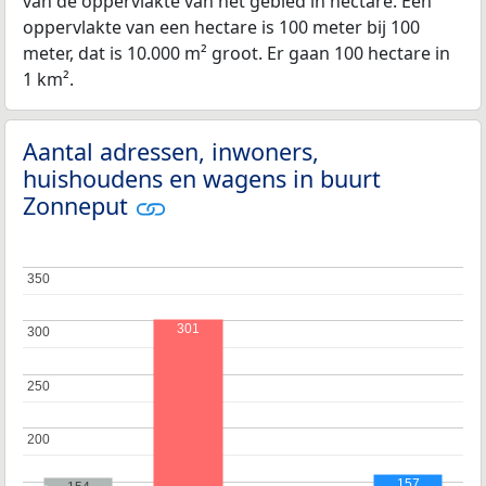
van de oppervlakte van het gebied in hectare. Een
oppervlakte van een hectare is 100 meter bij 100
meter, dat is 10.000 m² groot. Er gaan 100 hectare in
1 km².
Aantal adressen, inwoners,
huishoudens en wagens in buurt
Zonneput
350
350
301
300
300
250
250
200
200
157