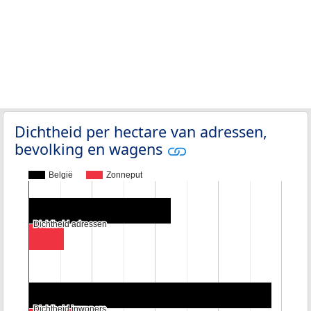
Dichtheid per hectare van adressen,
bevolking en wagens
België
Zonneput
Dichtheid adressen
Dichtheid adressen
Dichtheid inwoners
Dichtheid inwoners