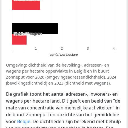
Dichtheid wagens
Dichtheid wagens
1
1
2
2
3
3
4
4
aantal per hectare
Omgeving: dichtheid van de bevolking-, adressen- en
wagens per hectare oppervlakte in België en in buurt
Zonneput voor 2026 (omgevingsadressendichtheid), 2024
(bevolkingsdichtheid) en 2023 (dichtheid met wagens).
De grafiek toont het aantal adressen-, inwoners- en
wagens per hectare land. Dit geeft een beeld van "de
mate van concentratie van menselijke activiteiten" in
de buurt Zonneput ten opzichte van het gemiddelde
voor
België
. De dichtheden zijn berekend met behulp