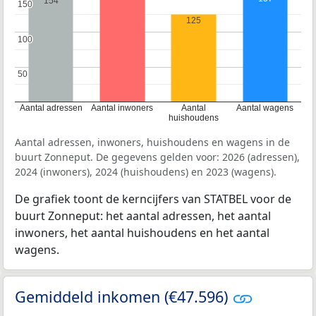
154
150
150
125
100
100
50
50
Aantal adressen
Aantal inwoners
Aantal
Aantal wagens
huishoudens
Aantal adressen, inwoners, huishoudens en wagens in de
buurt Zonneput. De gegevens gelden voor: 2026 (adressen),
2024 (inwoners), 2024 (huishoudens) en 2023 (wagens).
De grafiek toont de kerncijfers van STATBEL voor de
buurt Zonneput: het aantal adressen, het aantal
inwoners, het aantal huishoudens en het aantal
wagens.
Gemiddeld inkomen (€47.596)