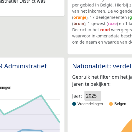
tratief District was
per gebied in België. Hierbij
van het inkomen. De volgende
(
oranje
), 17 deelgemeenten (
g
(
bruin
), 1 gewest (
roze
) en 1 l
District in het
rood
weergegev
waarvoor inkomensdata beschi
om de naam en waarde van de
9 Administratief
Nationaliteit: verd
Gebruik het filter om het j
jaren te bekijken:
oningen
Jaar:
2025
Vreemdelingen
Belgen