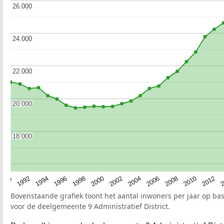
26.000
26.000
24.000
24.000
22.000
22.000
20.000
20.000
18.000
18.000
1990
1992
1994
1996
1998
2000
2002
2004
2006
2008
2010
2012
2
Bovenstaande grafiek toont het aantal inwoners per jaar op ba
voor de deelgemeente 9 Administratief District.