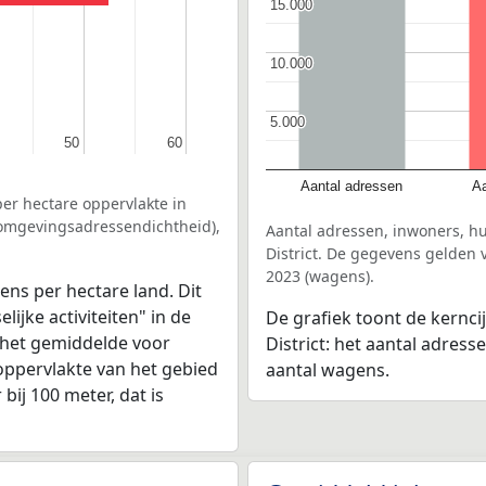
15.000
15.000
10.000
10.000
5.000
5.000
50
50
60
60
Aantal adressen
Aa
er hectare oppervlakte in
 (omgevingsadressendichtheid),
Aantal adressen, inwoners, h
District. De gegevens gelden 
2023 (wagens).
ens per hectare land. Dit
ijke activiteiten" in de
De grafiek toont de kernci
n het gemiddelde voor
District: het aantal adres
oppervlakte van het gebied
aantal wagens.
bij 100 meter, dat is