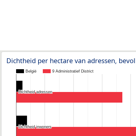
Dichtheid per hectare van adressen, bev
België
9 Administratief District
Dichtheid adressen
Dichtheid adressen
Dichtheid inwoners
Dichtheid inwoners