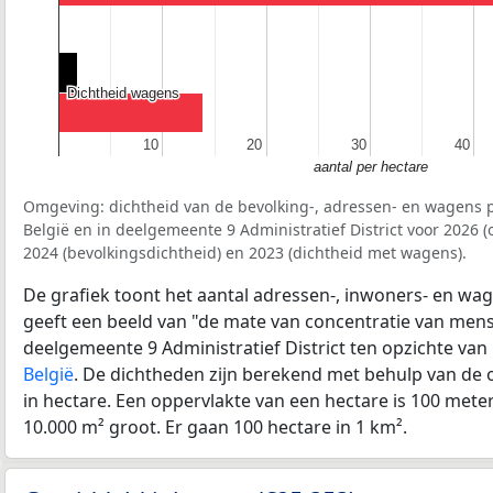
Dichtheid wagens
Dichtheid wagens
10
10
20
20
30
30
40
40
aantal per hectare
Omgeving: dichtheid van de bevolking-, adressen- en wagens p
België en in deelgemeente 9 Administratief District voor 2026
2024 (bevolkingsdichtheid) en 2023 (dichtheid met wagens).
De grafiek toont het aantal adressen-, inwoners- en wag
geeft een beeld van "de mate van concentratie van mensel
deelgemeente 9 Administratief District ten opzichte va
België
. De dichtheden zijn berekend met behulp van de 
in hectare. Een oppervlakte van een hectare is 100 meter 
10.000 m² groot. Er gaan 100 hectare in 1 km².