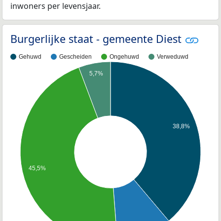
inwoners per levensjaar.
Burgerlijke staat - gemeente Diest
Gehuwd
Gescheiden
Ongehuwd
Verweduwd
5,7%
38,8%
45,5%