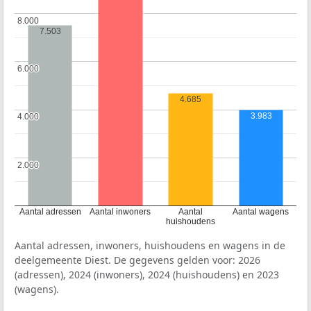
8.000
8.000
7.503
6.000
6.000
4.685
3.983
4.000
4.000
2.000
2.000
Aantal adressen
Aantal inwoners
Aantal
Aantal wagens
huishoudens
Aantal adressen, inwoners, huishoudens en wagens in de
deelgemeente Diest. De gegevens gelden voor: 2026
(adressen), 2024 (inwoners), 2024 (huishoudens) en 2023
(wagens).