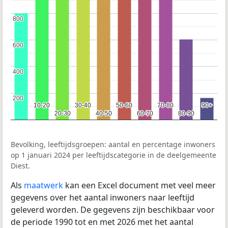
800
800
600
600
400
400
200
200
10-20
10-20
30-40
30-40
50-60
50-60
70-80
70-80
90+
90+
20-30
20-30
40-50
40-50
60-70
60-70
80-90
80-90
Bevolking, leeftijdsgroepen: aantal en percentage inwoners
op 1 januari 2024 per leeftijdscategorie in de deelgemeente
Diest.
Als
maatwerk
kan een Excel document met veel meer
gegevens over het aantal inwoners naar leeftijd
geleverd worden. De gegevens zijn beschikbaar voor
de periode 1990 tot en met 2026 met het aantal