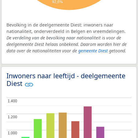
92,6%
Bevolking in de deelgemeente Diest: inwoners naar
nationaliteit, onderverdeeld in Belgen en vreemdelingen.
De verdeling van de bevolking naar nationaliteit is voor de
deelgemeente Diest helaas onbekend. Daarom worden hier de
data over de nationaliteiten voor de
gemeente Diest
getoond.
Inwoners naar leeftijd - deelgemeente
Diest
1.400
1.400
1.200
1.200
1.000
1.000