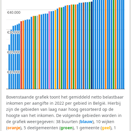
€40.000
€40.000
€30.000
€30.000
€20.000
€20.000
€10.000
€10.000
Bovenstaande grafiek toont het gemiddeld netto belastbaar
inkomen per aangifte in 2022 per gebied in België. Hierbij
zijn de gebieden van laag naar hoog gesorteerd op de
hoogte van het inkomen. De volgende gebieden worden in
de grafiek weergegeven: 38 buurten (
blauw
), 10 wijken
(
oranje
), 5 deelgemeenten (
groen
), 1 gemeente (
geel
), 1