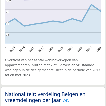
100
100
75
75
50
50
25
25
2013
2014
2015
2016
2017
2018
2019
2020
2021
2022
2023
Overzicht van het aantal woningverkopen van
appartementen, huizen met 2 of 3 gevels en vrijstaande
woningen in de deelgemeente Diest in de periode van 2013
tot en met 2023.
Nationaliteit: verdeling Belgen en
vreemdelingen per jaar