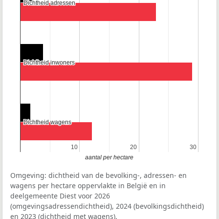
Dichtheid adressen
Dichtheid adressen
Dichtheid inwoners
Dichtheid inwoners
Dichtheid wagens
Dichtheid wagens
10
10
20
20
30
30
aantal per hectare
Omgeving: dichtheid van de bevolking-, adressen- en
wagens per hectare oppervlakte in België en in
deelgemeente Diest voor 2026
(omgevingsadressendichtheid), 2024 (bevolkingsdichtheid)
en 2023 (dichtheid met wagens).