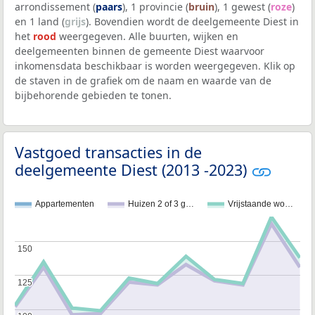
arrondissement (
paars
), 1 provincie (
bruin
), 1 gewest (
roze
)
en 1 land (
grijs
). Bovendien wordt de deelgemeente Diest in
het
rood
weergegeven. Alle buurten, wijken en
deelgemeenten binnen de gemeente Diest waarvoor
inkomensdata beschikbaar is worden weergegeven. Klik op
de staven in de grafiek om de naam en waarde van de
bijbehorende gebieden te tonen.
Vastgoed transacties in de
deelgemeente Diest (2013 -2023)
Appartementen
Huizen 2 of 3 g…
Vrijstaande wo…
150
150
125
125