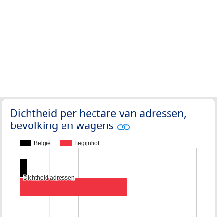
Dichtheid per hectare van adressen,
bevolking en wagens
België
Begijnhof
Dichtheid adressen
Dichtheid adressen