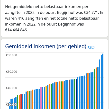
Het gemiddeld netto belastbaar inkomen per
aangifte in 2022 in de buurt Begijnhof was €34.771. Er
waren 416 aangiften en het totale netto belastbaar
inkomen in 2022 in de buurt Begijnhof was
€14.464.846.
Gemiddeld inkomen (per gebied)
€60.000
€60.000
€50.000
€50.000
€40.000
€40.000
€30.000
€30.000