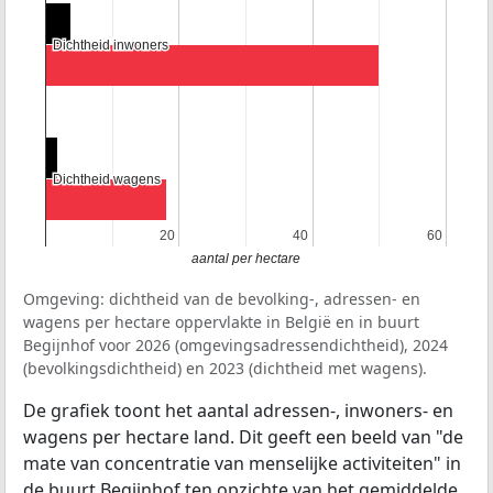
Dichtheid inwoners
Dichtheid inwoners
Dichtheid wagens
Dichtheid wagens
20
20
40
40
60
60
aantal per hectare
Omgeving: dichtheid van de bevolking-, adressen- en
wagens per hectare oppervlakte in België en in buurt
Begijnhof voor 2026 (omgevingsadressendichtheid), 2024
(bevolkingsdichtheid) en 2023 (dichtheid met wagens).
De grafiek toont het aantal adressen-, inwoners- en
wagens per hectare land. Dit geeft een beeld van "de
mate van concentratie van menselijke activiteiten" in
de buurt Begijnhof ten opzichte van het gemiddelde