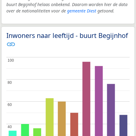
buurt Begijnhof helaas onbekend. Daarom worden hier de data
over de nationaliteiten voor de
gemeente Diest
getoond.
Inwoners naar leeftijd - buurt Begijnhof
100
100
80
80
60
60
40
40