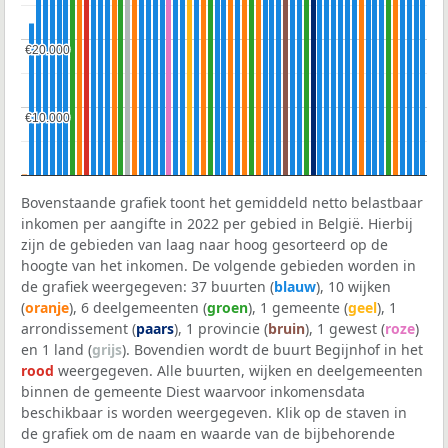
€20.000
€20.000
€10.000
€10.000
Bovenstaande grafiek toont het gemiddeld netto belastbaar
inkomen per aangifte in 2022 per gebied in België. Hierbij
zijn de gebieden van laag naar hoog gesorteerd op de
hoogte van het inkomen. De volgende gebieden worden in
de grafiek weergegeven: 37 buurten (
blauw
), 10 wijken
(
oranje
), 6 deelgemeenten (
groen
), 1 gemeente (
geel
), 1
arrondissement (
paars
), 1 provincie (
bruin
), 1 gewest (
roze
)
en 1 land (
grijs
). Bovendien wordt de buurt Begijnhof in het
rood
weergegeven. Alle buurten, wijken en deelgemeenten
binnen de gemeente Diest waarvoor inkomensdata
beschikbaar is worden weergegeven. Klik op de staven in
de grafiek om de naam en waarde van de bijbehorende