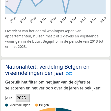
2
2
2013
2014
2015
2016
2017
2018
2019
2020
2021
2022
2023
Overzicht van het aantal woningverkopen van
appartementen, huizen met 2 of 3 gevels en vrijstaande
woningen in de buurt Begijnhof in de periode van 2013 tot
en met 2023.
Nationaliteit: verdeling Belgen en
vreemdelingen per jaar
Gebruik het filter om het jaar van de cijfers te
selecteren en het verloop over de jaren te bekijken:
Jaar:
2025
Vreemdelingen
Belgen