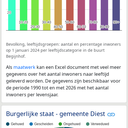
20
20
10-20
10-20
30-40
30-40
50-60
50-60
70-80
70-80
90+
90+
20-30
20-30
40-50
40-50
60-70
60-70
80-90
80-90
Bevolking, leeftijdsgroepen: aantal en percentage inwoners
op 1 januari 2024 per leeftijdscategorie in de buurt
Begijnhof.
Als
maatwerk
kan een Excel document met veel meer
gegevens over het aantal inwoners naar leeftijd
geleverd worden. De gegevens zijn beschikbaar voor
de periode 1990 tot en met 2026 met het aantal
inwoners per levensjaar.
Burgerlijke staat - gemeente Diest
Gehuwd
Gescheiden
Ongehuwd
Verweduwd