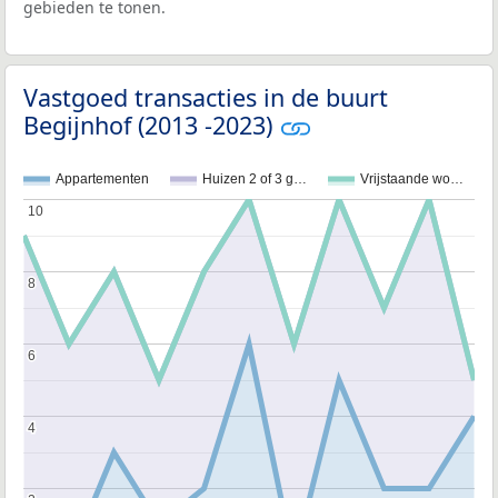
gebieden te tonen.
Vastgoed transacties in de buurt
Begijnhof (2013 -2023)
Appartementen
Huizen 2 of 3 g…
Vrijstaande wo…
10
10
8
8
6
6
4
4