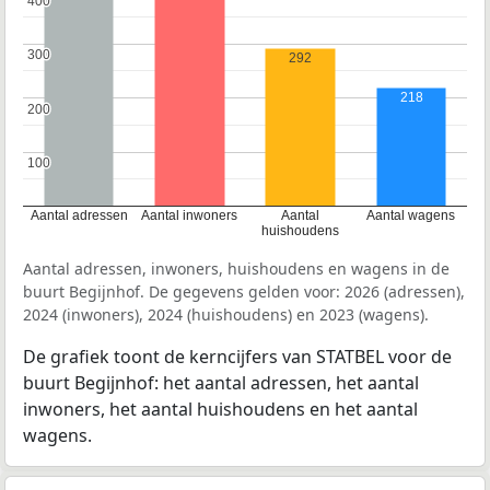
400
400
300
300
292
218
200
200
100
100
Aantal adressen
Aantal inwoners
Aantal
Aantal wagens
huishoudens
Aantal adressen, inwoners, huishoudens en wagens in de
buurt Begijnhof. De gegevens gelden voor: 2026 (adressen),
2024 (inwoners), 2024 (huishoudens) en 2023 (wagens).
De grafiek toont de kerncijfers van STATBEL voor de
buurt Begijnhof: het aantal adressen, het aantal
inwoners, het aantal huishoudens en het aantal
wagens.