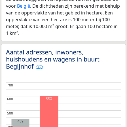
voor
België
. De dichtheden zijn berekend met behulp
van de oppervlakte van het gebied in hectare. Een
oppervlakte van een hectare is 100 meter bij 100
meter, dat is 10.000 m² groot. Er gaan 100 hectare in
1 km².
Aantal adressen, inwoners,
huishoudens en wagens in buurt
Begijnhof
700
700
602
600
600
500
500
439