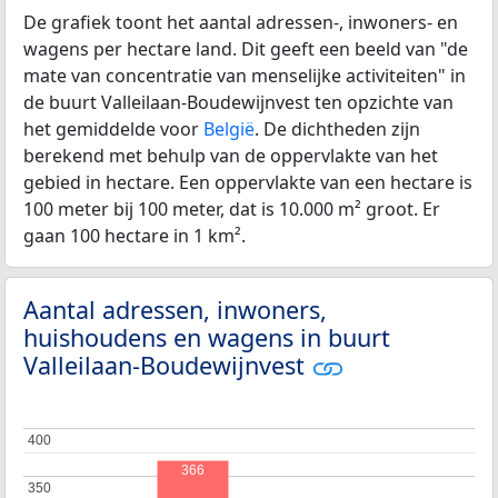
De grafiek toont het aantal adressen-, inwoners- en
wagens per hectare land. Dit geeft een beeld van "de
mate van concentratie van menselijke activiteiten" in
de buurt Valleilaan-Boudewijnvest ten opzichte van
het gemiddelde voor
België
. De dichtheden zijn
berekend met behulp van de oppervlakte van het
gebied in hectare. Een oppervlakte van een hectare is
100 meter bij 100 meter, dat is 10.000 m² groot. Er
gaan 100 hectare in 1 km².
Aantal adressen, inwoners,
huishoudens en wagens in buurt
Valleilaan-Boudewijnvest
400
400
366
350
350