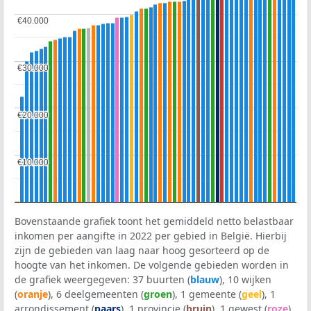
€40.000
€40.000
€30.000
€30.000
€20.000
€20.000
€10.000
€10.000
Bovenstaande grafiek toont het gemiddeld netto belastbaar
inkomen per aangifte in 2022 per gebied in België. Hierbij
zijn de gebieden van laag naar hoog gesorteerd op de
hoogte van het inkomen. De volgende gebieden worden in
de grafiek weergegeven: 37 buurten (
blauw
), 10 wijken
(
oranje
), 6 deelgemeenten (
groen
), 1 gemeente (
geel
), 1
arrondissement (
paars
), 1 provincie (
bruin
), 1 gewest (
roze
)