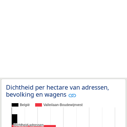
Dichtheid per hectare van adressen,
bevolking en wagens
België
Valleilaan-Boudewijnvest
Dichtheid adressen
Dichtheid adressen