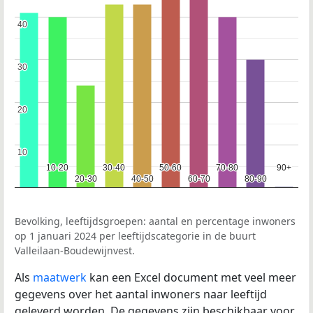
40
40
30
30
20
20
10
10
10-20
10-20
30-40
30-40
50-60
50-60
70-80
70-80
90+
90+
20-30
20-30
40-50
40-50
60-70
60-70
80-90
80-90
Bevolking, leeftijdsgroepen: aantal en percentage inwoners
op 1 januari 2024 per leeftijdscategorie in de buurt
Valleilaan-Boudewijnvest.
Als
maatwerk
kan een Excel document met veel meer
gegevens over het aantal inwoners naar leeftijd
geleverd worden. De gegevens zijn beschikbaar voor