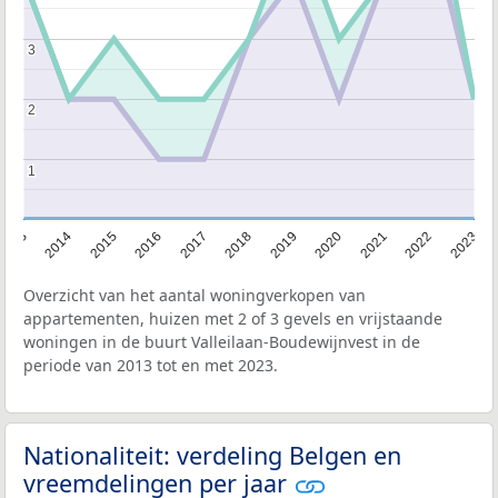
3
3
2
2
1
1
2013
2014
2015
2016
2017
2018
2019
2020
2021
2022
2023
Overzicht van het aantal woningverkopen van
appartementen, huizen met 2 of 3 gevels en vrijstaande
woningen in de buurt Valleilaan-Boudewijnvest in de
periode van 2013 tot en met 2023.
Nationaliteit: verdeling Belgen en
vreemdelingen per jaar