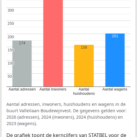
300
300
250
250
201
200
200
174
158
150
150
100
100
50
50
Aantal adressen
Aantal inwoners
Aantal
Aantal wagens
huishoudens
Aantal adressen, inwoners, huishoudens en wagens in de
buurt Valleilaan-Boudewijnvest. De gegevens gelden voor:
2026 (adressen), 2024 (inwoners), 2024 (huishoudens) en
2023 (wagens).
De grafiek toont de kerncijfers van STATBEL voor de