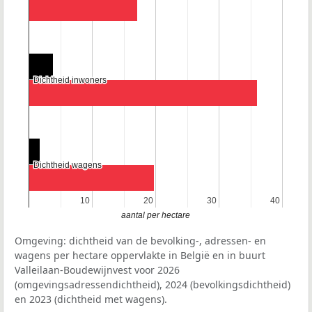
Dichtheid inwoners
Dichtheid inwoners
Dichtheid wagens
Dichtheid wagens
10
10
20
20
30
30
40
40
aantal per hectare
Omgeving: dichtheid van de bevolking-, adressen- en
wagens per hectare oppervlakte in België en in buurt
Valleilaan-Boudewijnvest voor 2026
(omgevingsadressendichtheid), 2024 (bevolkingsdichtheid)
en 2023 (dichtheid met wagens).