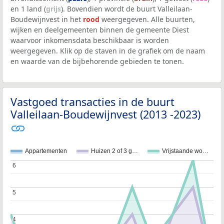
en 1 land (
grijs
). Bovendien wordt de buurt Valleilaan-
Boudewijnvest in het
rood
weergegeven. Alle buurten,
wijken en deelgemeenten binnen de gemeente Diest
waarvoor inkomensdata beschikbaar is worden
weergegeven. Klik op de staven in de grafiek om de naam
en waarde van de bijbehorende gebieden te tonen.
Vastgoed transacties in de buurt
Valleilaan-Boudewijnvest (2013 -2023)
Appartementen
Huizen 2 of 3 g…
Vrijstaande wo…
6
6
5
5
4
4