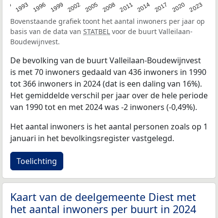
2023
1990
1993
1996
1999
2002
2005
2008
2011
2014
2017
2020
Bovenstaande grafiek toont het aantal inwoners per jaar op
basis van de data van
STATBEL
voor de buurt Valleilaan-
Boudewijnvest.
De bevolking van de buurt Valleilaan-Boudewijnvest
is met 70 inwoners gedaald van 436 inwoners in 1990
tot 366 inwoners in 2024 (dat is een daling van 16%).
Het gemiddelde verschil per jaar over de hele periode
van 1990 tot en met 2024 was -2 inwoners (-0,49%).
Het aantal inwoners is het aantal personen zoals op 1
januari in het bevolkingsregister vastgelegd.
Toelichting
Kaart van de deelgemeente Diest met
het aantal inwoners per buurt in 2024