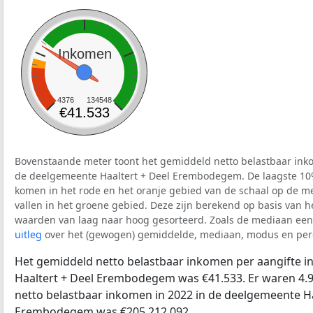
Inkomen
4376
134548
€41.533
Bovenstaande meter toont het gemiddeld netto belastbaar inko
de deelgemeente Haaltert + Deel Erembodegem. De laagste 10%
komen in het rode en het oranje gebied van de schaal op de me
vallen in het groene gebied. Deze zijn berekend op basis van het 
waarden van laag naar hoog gesorteerd. Zoals de mediaan een 
uitleg
over het (gewogen) gemiddelde, mediaan, modus en perc
Het gemiddeld netto belastbaar inkomen per aangifte i
Haaltert + Deel Erembodegem was €41.533. Er waren 4.94
netto belastbaar inkomen in 2022 in de deelgemeente Ha
Erembodegem was €205.212.092.