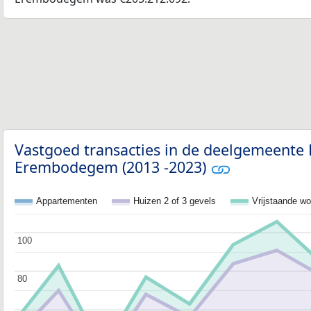
Vastgoed transacties in de deelgemeente 
Erembodegem (2013 -2023)
Appartementen
Huizen 2 of 3 gevels
Vrijstaande w
100
100
80
80