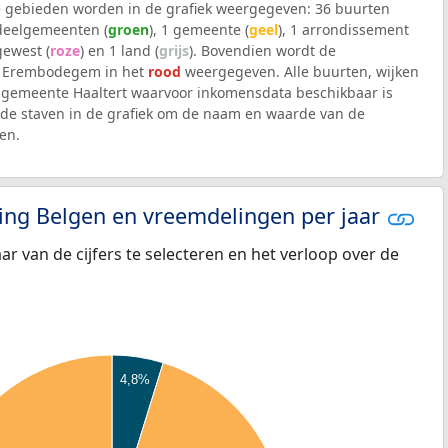
 gebieden worden in de grafiek weergegeven: 36 buurten
 deelgemeenten (
groen
), 1 gemeente (
geel
), 1 arrondissement
 gewest (
roze
) en 1 land (
grijs
). Bovendien wordt de
l Erembodegem in het
rood
weergegeven. Alle buurten, wijken
gemeente Haaltert waarvoor inkomensdata beschikbaar is
de staven in de grafiek om de naam en waarde van de
en.
eling Belgen en vreemdelingen per jaar
aar van de cijfers te selecteren en het verloop over de
4,8%