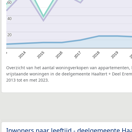
60
60
40
40
20
20
2015
2
2017
2014
2019
2016
2013
2018
Overzicht van het aantal woningverkopen van appartementen, h
vrijstaande woningen in de deelgemeente Haaltert + Deel Ere
2013 tot en met 2023.
Inwoners naar leeftijd - deelgemeente Haa