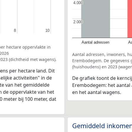
4.000
4.000
2.000
2.000
8
8
10
10
Aantal adressen
Aa
er hectare oppervlakte in
 2026
Aantal adressen, inwoners, h
2023 (dichtheid met wagens).
Erembodegem. De gegevens gel
(huishoudens) en 2023 (wagen
ens per hectare land. Dit
ijke activiteiten" in de
De grafiek toont de kernci
te van het gemiddelde
Erembodegem: het aantal a
n de oppervlakte van het
en het aantal wagens.
0 meter bij 100 meter, dat
Gemiddeld inkomen