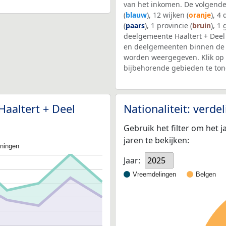
van het inkomen. De volgende
(
blauw
), 12 wijken (
oranje
), 4
(
paars
), 1 provincie (
bruin
), 1
deelgemeente Haaltert + Dee
en deelgemeenten binnen de 
worden weergegeven. Klik op 
bijbehorende gebieden te ton
Haaltert + Deel
Nationaliteit: verd
Gebruik het filter om het j
jaren te bekijken:
oningen
Jaar:
2025
Vreemdelingen
Belgen