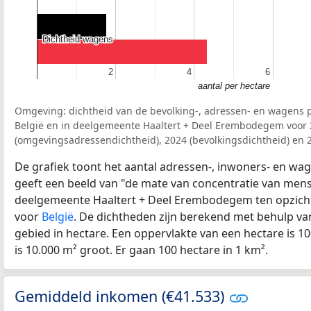
Dichtheid wagens
Dichtheid wagens
2
2
4
4
6
6
aantal per hectare
Omgeving: dichtheid van de bevolking-, adressen- en wagens p
België en in deelgemeente Haaltert + Deel Erembodegem voor
(omgevingsadressendichtheid), 2024 (bevolkingsdichtheid) en 
De grafiek toont het aantal adressen-, inwoners- en wag
geeft een beeld van "de mate van concentratie van mensel
deelgemeente Haaltert + Deel Erembodegem ten opzich
voor
België
. De dichtheden zijn berekend met behulp va
gebied in hectare. Een oppervlakte van een hectare is 10
is 10.000 m² groot. Er gaan 100 hectare in 1 km².
Gemiddeld inkomen (€41.533)