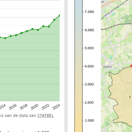
014
2016
2018
2020
2022
2024
sis van de data van
STATBEL