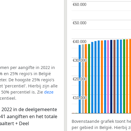
€60.000
€60.000
€50.000
€50.000
€40.000
€40.000
€30.000
€30.000
men per aangifte in 2022 in
 en 25% regio's in België
€20.000
€20.000
ter. De hoogste 25% regio's
'percentiel'. Hierbij zijn alle
50% percentiel is. Zie
deze
entieel.
€10.000
€10.000
n 2022 in de deelgemeente
1 aangiften en het totale
Bovenstaande grafiek toont h
altert + Deel
per gebied in België. Hierbij