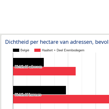
Dichtheid per hectare van adressen, bev
België
Haaltert + Deel Erembodegem
Dichtheid adressen
Dichtheid adressen
Dichtheid inwoners
Dichtheid inwoners