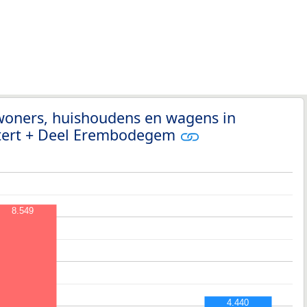
nwoners, huishoudens en wagens in
tert + Deel Erembodegem
8.549
4.440