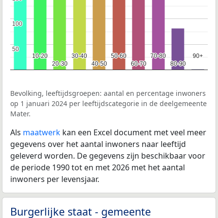
100
100
50
50
10-20
10-20
30-40
30-40
50-60
50-60
70-80
70-80
90+
90+
20-30
20-30
40-50
40-50
60-70
60-70
80-90
80-90
Bevolking, leeftijdsgroepen: aantal en percentage inwoners
op 1 januari 2024 per leeftijdscategorie in de deelgemeente
Mater.
Als
maatwerk
kan een Excel document met veel meer
gegevens over het aantal inwoners naar leeftijd
geleverd worden. De gegevens zijn beschikbaar voor
de periode 1990 tot en met 2026 met het aantal
inwoners per levensjaar.
Burgerlijke staat - gemeente