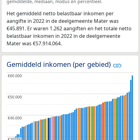
gemiddelde, mediaan, modus en percentieel.
Het gemiddeld netto belastbaar inkomen per
aangifte in 2022 in de deelgemeente Mater was
€45.891. Er waren 1.262 aangiften en het totale netto
belastbaar inkomen in 2022 in de deelgemeente
Mater was €57.914.064.
Gemiddeld inkomen (per gebied)
€60.000
€60.000
€50.000
€50.000
€40.000
€40.000
€30.000
€30.000