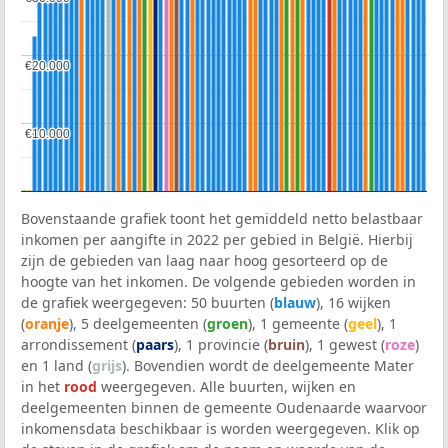
€20.000
€20.000
€10.000
€10.000
Bovenstaande grafiek toont het gemiddeld netto belastbaar
inkomen per aangifte in 2022 per gebied in België. Hierbij
zijn de gebieden van laag naar hoog gesorteerd op de
hoogte van het inkomen. De volgende gebieden worden in
de grafiek weergegeven: 50 buurten (
blauw
), 16 wijken
(
oranje
), 5 deelgemeenten (
groen
), 1 gemeente (
geel
), 1
arrondissement (
paars
), 1 provincie (
bruin
), 1 gewest (
roze
)
en 1 land (
grijs
). Bovendien wordt de deelgemeente Mater
in het
rood
weergegeven. Alle buurten, wijken en
deelgemeenten binnen de gemeente Oudenaarde waarvoor
inkomensdata beschikbaar is worden weergegeven. Klik op