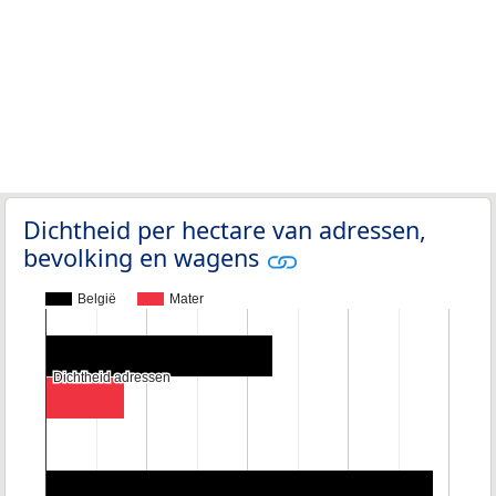
Dichtheid per hectare van adressen,
bevolking en wagens
België
Mater
Dichtheid adressen
Dichtheid adressen