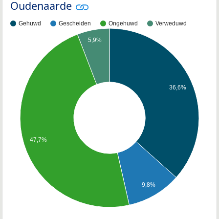
Oudenaarde
Gehuwd
Gescheiden
Ongehuwd
Verweduwd
5,9%
36,6%
47,7%
9,8%