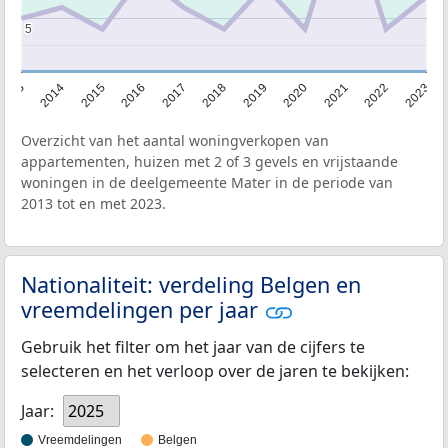
5
5
2013
2014
2015
2016
2017
2018
2019
2020
2021
2022
2023
Overzicht van het aantal woningverkopen van
appartementen, huizen met 2 of 3 gevels en vrijstaande
woningen in de deelgemeente Mater in de periode van
2013 tot en met 2023.
Nationaliteit: verdeling Belgen en
vreemdelingen per jaar
Gebruik het filter om het jaar van de cijfers te
selecteren en het verloop over de jaren te bekijken:
Jaar:
2025
Vreemdelingen
Belgen