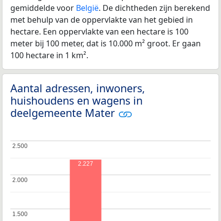
gemiddelde voor
België
. De dichtheden zijn berekend
met behulp van de oppervlakte van het gebied in
hectare. Een oppervlakte van een hectare is 100
meter bij 100 meter, dat is 10.000 m² groot. Er gaan
100 hectare in 1 km².
Aantal adressen, inwoners,
huishoudens en wagens in
deelgemeente Mater
2.500
2.500
2.227
2.000
2.000
1.500
1.500