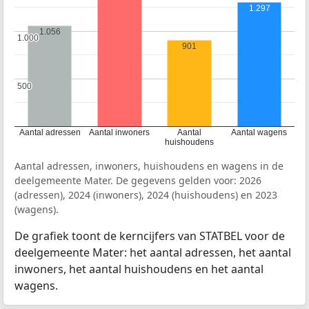
1.297
1.056
1.000
1.000
901
500
500
Aantal adressen
Aantal inwoners
Aantal
Aantal wagens
huishoudens
Aantal adressen, inwoners, huishoudens en wagens in de
deelgemeente Mater. De gegevens gelden voor: 2026
(adressen), 2024 (inwoners), 2024 (huishoudens) en 2023
(wagens).
De grafiek toont de kerncijfers van STATBEL voor de
deelgemeente Mater: het aantal adressen, het aantal
inwoners, het aantal huishoudens en het aantal
wagens.