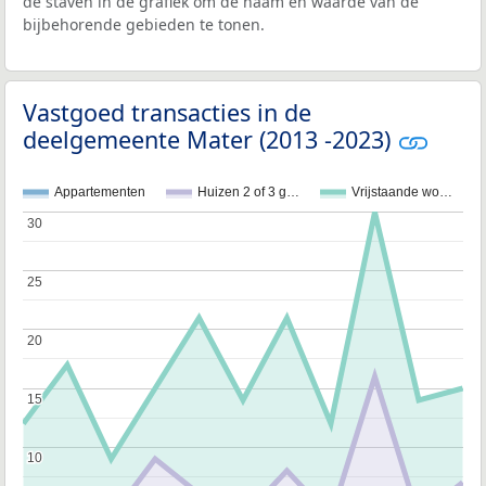
de staven in de grafiek om de naam en waarde van de
bijbehorende gebieden te tonen.
Vastgoed transacties in de
deelgemeente Mater (2013 -2023)
Appartementen
Huizen 2 of 3 g…
Vrijstaande wo…
30
30
25
25
20
20
15
15
10
10