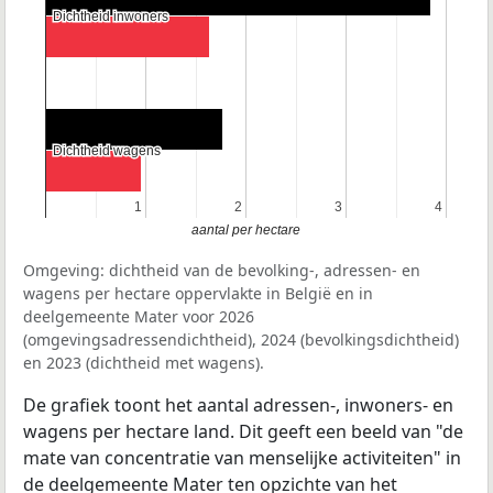
Dichtheid inwoners
Dichtheid inwoners
Dichtheid wagens
Dichtheid wagens
1
1
2
2
3
3
4
4
aantal per hectare
Omgeving: dichtheid van de bevolking-, adressen- en
wagens per hectare oppervlakte in België en in
deelgemeente Mater voor 2026
(omgevingsadressendichtheid), 2024 (bevolkingsdichtheid)
en 2023 (dichtheid met wagens).
De grafiek toont het aantal adressen-, inwoners- en
wagens per hectare land. Dit geeft een beeld van "de
mate van concentratie van menselijke activiteiten" in
de deelgemeente Mater ten opzichte van het