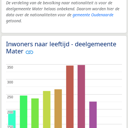
De verdeling van de bevolking naar nationaliteit is voor de
deelgemeente Mater helaas onbekend. Daarom worden hier de
data over de nationaliteiten voor de
gemeente Oudenaarde
getoond.
Inwoners naar leeftijd - deelgemeente
Mater
350
350
300
300
250
250
200
200
150
150