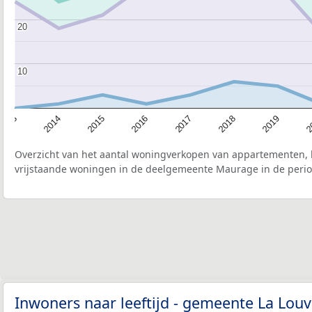
20
20
10
10
2015
2
2017
2014
2019
2016
2013
2018
Overzicht van het aantal woningverkopen van appartementen, h
vrijstaande woningen in de deelgemeente Maurage in de perio
Inwoners naar leeftijd - gemeente La Lou