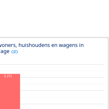
nwoners, huishoudens en wagens in
rage
5.271