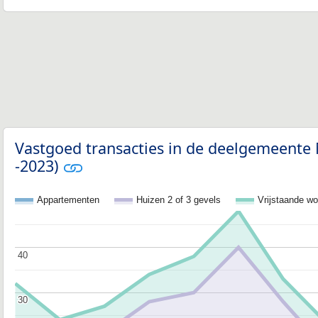
Vastgoed transacties in de deelgemeente
-2023)
Appartementen
Huizen 2 of 3 gevels
Vrijstaande w
40
40
30
30