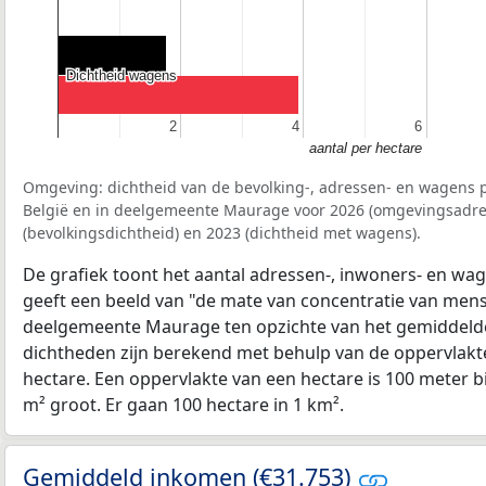
Dichtheid wagens
Dichtheid wagens
2
2
4
4
6
6
aantal per hectare
Omgeving: dichtheid van de bevolking-, adressen- en wagens p
België en in deelgemeente Maurage voor 2026 (omgevingsadre
(bevolkingsdichtheid) en 2023 (dichtheid met wagens).
De grafiek toont het aantal adressen-, inwoners- en wag
geeft een beeld van "de mate van concentratie van mensel
deelgemeente Maurage ten opzichte van het gemiddeld
dichtheden zijn berekend met behulp van de oppervlakte
hectare. Een oppervlakte van een hectare is 100 meter bij
m² groot. Er gaan 100 hectare in 1 km².
Gemiddeld inkomen (€31.753)