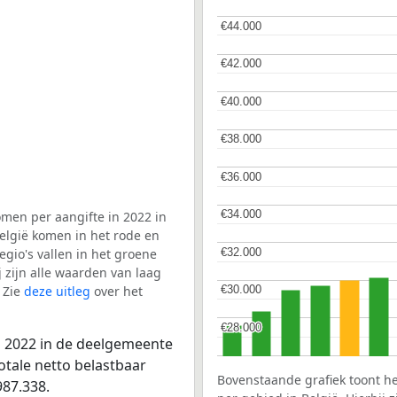
€44.000
€44.000
€42.000
€42.000
€40.000
€40.000
€38.000
€38.000
€36.000
€36.000
€34.000
€34.000
men per aangifte in 2022 in
elgië komen in het rode en
€32.000
€32.000
gio's vallen in het groene
j zijn alle waarden van laag
 Zie
deze uitleg
over het
€30.000
€30.000
€28.000
€28.000
n 2022 in de deelgemeente
otale netto belastbaar
Bovenstaande grafiek toont h
87.338.