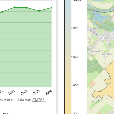
20
2022
2024
2021
2023
sis van de data van
STATBEL