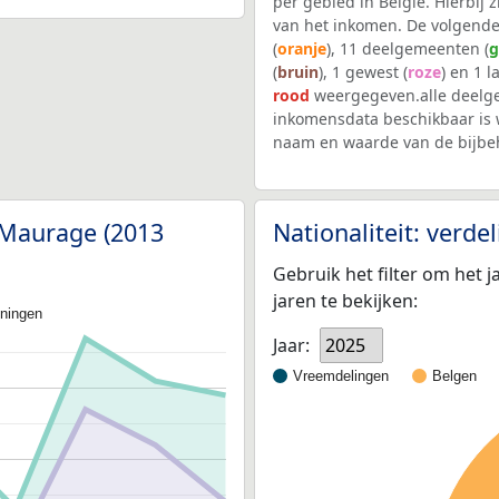
per gebied in België. Hierbij
van het inkomen. De volgende
(
oranje
), 11 deelgemeenten (
g
(
bruin
), 1 gewest (
roze
) en 1 l
rood
weergegeven.alle deelg
inkomensdata beschikbaar is 
naam en waarde van de bijbe
 Maurage (2013
Nationaliteit: verd
Gebruik het filter om het j
jaren te bekijken:
oningen
Jaar:
2025
Vreemdelingen
Belgen