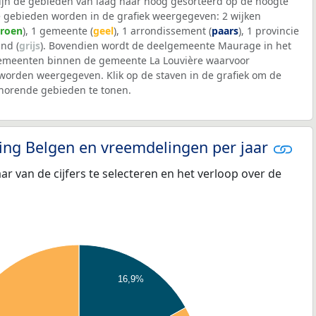
 zijn de gebieden van laag naar hoog gesorteerd op de hoogte
 gebieden worden in de grafiek weergegeven: 2 wijken
roen
), 1 gemeente (
geel
), 1 arrondissement (
paars
), 1 provincie
and (
grijs
). Bovendien wordt de deelgemeente Maurage in het
emeenten binnen de gemeente La Louvière waarvoor
worden weergegeven. Klik op de staven in de grafiek om de
horende gebieden te tonen.
eling Belgen en vreemdelingen per jaar
aar van de cijfers te selecteren en het verloop over de
16,9%