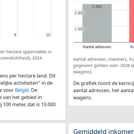
2.363
2.000
2.000
1.000
1.000
8
8
10
10
Aantal adressen
Aa
er hectare oppervlakte in
ssendichtheid), 2024
Aantal adressen, inwoners, 
gegevens gelden voor: 2026 (a
(wagens).
ens per hectare land. Dit
ijke activiteiten" in de
De grafiek toont de kernc
e voor
België
. De
aantal adressen, het aanta
 van het gebied in
wagens.
 100 meter, dat is 10.000
Gemiddeld inkomen