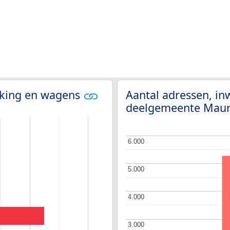
olking en wagens
Aantal adressen, i
deelgemeente Mau
6.000
6.000
5.000
5.000
4.000
4.000
3.000
3.000