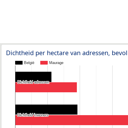
Dichtheid per hectare van adressen, bev
België
Maurage
Dichtheid adressen
Dichtheid adressen
Dichtheid inwoners
Dichtheid inwoners