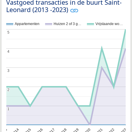
Vastgoed transacties in de buurt Saint-
Leonard (2013 -2023)
Appartementen
Huizen 2 of 3 g…
Vrijstaande wo…
5
5
4
4
3
3
2
2
1
1
2013
2014
2015
2016
2017
2018
2019
2020
2021
2022
2023