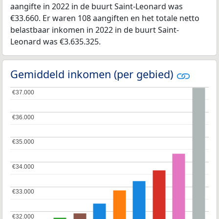
aangifte in 2022 in de buurt Saint-Leonard was
€33.660. Er waren 108 aangiften en het totale netto
belastbaar inkomen in 2022 in de buurt Saint-
Leonard was €3.635.325.
Gemiddeld inkomen (per gebied)
€37.000
€37.000
€36.000
€36.000
€35.000
€35.000
€34.000
€34.000
€33.000
€33.000
€32.000
€32.000