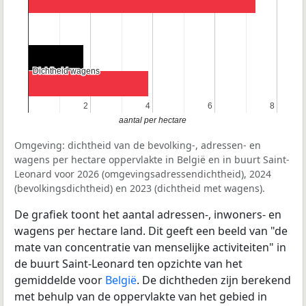
Dichtheid wagens
Dichtheid wagens
2
2
4
4
6
6
8
8
aantal per hectare
Omgeving: dichtheid van de bevolking-, adressen- en
wagens per hectare oppervlakte in België en in buurt Saint-
Leonard voor 2026 (omgevingsadressendichtheid), 2024
(bevolkingsdichtheid) en 2023 (dichtheid met wagens).
De grafiek toont het aantal adressen-, inwoners- en
wagens per hectare land. Dit geeft een beeld van "de
mate van concentratie van menselijke activiteiten" in
de buurt Saint-Leonard ten opzichte van het
gemiddelde voor
België
. De dichtheden zijn berekend
met behulp van de oppervlakte van het gebied in