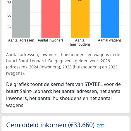
80
75
75
50
50
25
25
Aantal adressen
Aantal inwoners
Aantal
Aantal wagens
huishoudens
Aantal adressen, inwoners, huishoudens en wagens in de
buurt Saint-Leonard. De gegevens gelden voor: 2026
(adressen), 2024 (inwoners), 2023 (huishoudens) en 2023
(wagens).
De grafiek toont de kerncijfers van STATBEL voor de
buurt Saint-Leonard: het aantal adressen, het aantal
inwoners, het aantal huishoudens en het aantal
wagens.
Gemiddeld inkomen (€33.660)