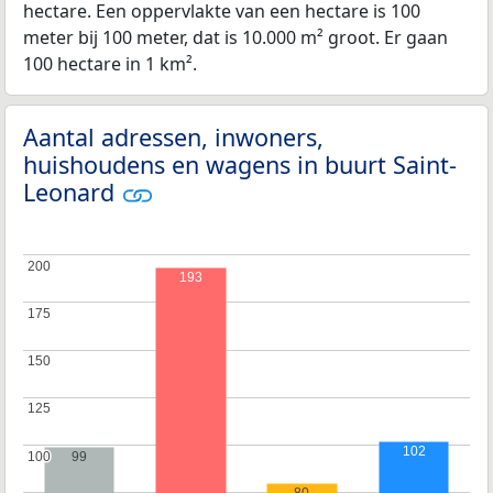
hectare. Een oppervlakte van een hectare is 100
meter bij 100 meter, dat is 10.000 m² groot. Er gaan
100 hectare in 1 km².
Aantal adressen, inwoners,
huishoudens en wagens in buurt Saint-
Leonard
200
200
193
175
175
150
150
125
125
102
100
100
99