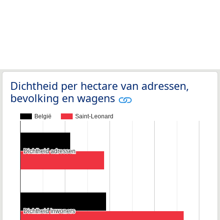
Dichtheid per hectare van adressen,
bevolking en wagens
België
Saint-Leonard
Dichtheid adressen
Dichtheid adressen
Dichtheid inwoners
Dichtheid inwoners