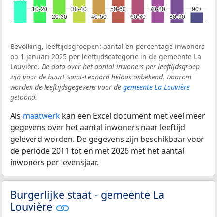
10-20
10-20
30-40
30-40
50-60
50-60
70-80
70-80
90+
90+
20-30
20-30
40-50
40-50
60-70
60-70
80-90
80-90
Bevolking, leeftijdsgroepen: aantal en percentage inwoners
op 1 januari 2025 per leeftijdscategorie in de gemeente La
Louvière.
De data over het aantal inwoners per leeftijdsgroep
zijn voor de buurt Saint-Leonard helaas onbekend. Daarom
worden de leeftijdsgegevens voor de
gemeente La Louvière
getoond.
Als
maatwerk
kan een Excel document met veel meer
gegevens over het aantal inwoners naar leeftijd
geleverd worden. De gegevens zijn beschikbaar voor
de periode 2011 tot en met 2026 met het aantal
inwoners per levensjaar.
Burgerlijke staat - gemeente La
Louvière