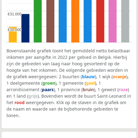
€31.000
€31.000
€30.000
€30.000
Bovenstaande grafiek toont het gemiddeld netto belastbaar
inkomen per aangifte in 2022 per gebied in België. Hierbij
zijn de gebieden van laag naar hoog gesorteerd op de
hoogte van het inkomen. De volgende gebieden worden in
de grafiek weergegeven: 2 buurten (
blauw
), 1 wijk (
oranje
),
1 deelgemeente (
groen
), 1 gemeente (
geel
), 1
arrondissement (
paars
), 1 provincie (
bruin
), 1 gewest (
roze
)
en 1 land (
grijs
). Bovendien wordt de buurt Saint-Leonard in
het
rood
weergegeven. Klik op de staven in de grafiek om
de naam en waarde van de bijbehorende gebieden te
tonen.