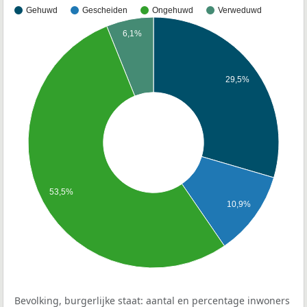
Gehuwd
Gescheiden
Ongehuwd
Verweduwd
6,1%
29,5%
53,5%
10,9%
Bevolking, burgerlijke staat: aantal en percentage inwoners