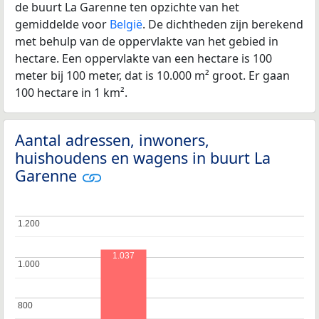
de buurt La Garenne ten opzichte van het
gemiddelde voor
België
. De dichtheden zijn berekend
met behulp van de oppervlakte van het gebied in
hectare. Een oppervlakte van een hectare is 100
meter bij 100 meter, dat is 10.000 m² groot. Er gaan
100 hectare in 1 km².
Aantal adressen, inwoners,
huishoudens en wagens in buurt La
Garenne
1.200
1.200
1.037
1.000
1.000
800
800