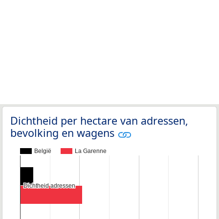
Dichtheid per hectare van adressen,
bevolking en wagens
België
La Garenne
Dichtheid adressen
Dichtheid adressen