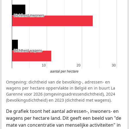
Dichtheid inwoners
Dichtheid inwoners
Dichtheid wagens
Dichtheid wagens
10
10
20
20
30
30
aantal per hectare
Omgeving: dichtheid van de bevolking-, adressen- en
wagens per hectare oppervlakte in België en in buurt La
Garenne voor 2026 (omgevingsadressendichtheid), 2024
(bevolkingsdichtheid) en 2023 (dichtheid met wagens).
De grafiek toont het aantal adressen-, inwoners- en
wagens per hectare land. Dit geeft een beeld van "de
mate van concentratie van menselijke activiteiten" in