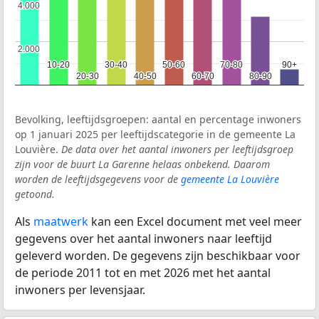
4.000
4.000
2.000
2.000
10-20
10-20
30-40
30-40
50-60
50-60
70-80
70-80
90+
90+
20-30
20-30
40-50
40-50
60-70
60-70
80-90
80-90
Bevolking, leeftijdsgroepen: aantal en percentage inwoners
op 1 januari 2025 per leeftijdscategorie in de gemeente La
Louvière.
De data over het aantal inwoners per leeftijdsgroep
zijn voor de buurt La Garenne helaas onbekend. Daarom
worden de leeftijdsgegevens voor de
gemeente La Louvière
getoond.
Als
maatwerk
kan een Excel document met veel meer
gegevens over het aantal inwoners naar leeftijd
geleverd worden. De gegevens zijn beschikbaar voor
de periode 2011 tot en met 2026 met het aantal
inwoners per levensjaar.