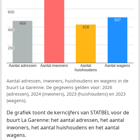
600
600
507
469
428
400
400
200
200
Aantal adressen
Aantal inwoners
Aantal
Aantal wagens
huishoudens
Aantal adressen, inwoners, huishoudens en wagens in de
buurt La Garenne. De gegevens gelden voor: 2026
(adressen), 2024 (inwoners), 2023 (huishoudens) en 2023
(wagens).
De grafiek toont de kerncijfers van STATBEL voor de
buurt La Garenne: het aantal adressen, het aantal
inwoners, het aantal huishoudens en het aantal
wagens.