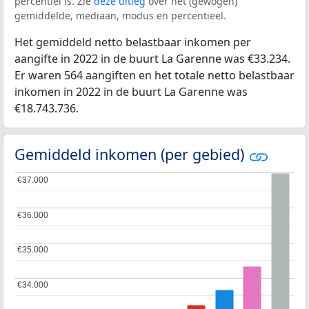
percentiel is. Zie
deze uitleg
over het (gewogen)
gemiddelde, mediaan, modus en percentieel.
Het gemiddeld netto belastbaar inkomen per
aangifte in 2022 in de buurt La Garenne was €33.234.
Er waren 564 aangiften en het totale netto belastbaar
inkomen in 2022 in de buurt La Garenne was
€18.743.736.
Gemiddeld inkomen (per gebied)
€37.000
€37.000
€36.000
€36.000
€35.000
€35.000
€34.000
€34.000