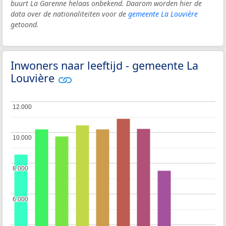
buurt La Garenne helaas onbekend. Daarom worden hier de
data over de nationaliteiten voor de
gemeente La Louvière
getoond.
Inwoners naar leeftijd - gemeente La
Louvière
12.000
12.000
10.000
10.000
8.000
8.000
6.000
6.000