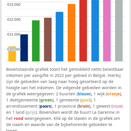
€33.000
€33.000
€32.000
€32.000
€31.000
€31.000
€30.000
€30.000
Bovenstaande grafiek toont het gemiddeld netto belastbaar
inkomen per aangifte in 2022 per gebied in België. Hierbij
zijn de gebieden van laag naar hoog gesorteerd op de
hoogte van het inkomen. De volgende gebieden worden in
de grafiek weergegeven: 2 buurten (
blauw
), 1 wijk (
oranje
),
1 deelgemeente (
groen
), 1 gemeente (
geel
), 1
arrondissement (
paars
), 1 provincie (
bruin
), 1 gewest (
roze
)
en 1 land (
grijs
). Bovendien wordt de buurt La Garenne in
het
rood
weergegeven. Klik op de staven in de grafiek om
de naam en waarde van de bijbehorende gebieden te
tonen.