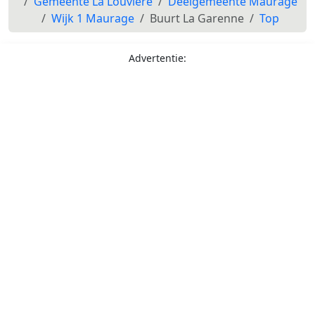
Gemeente La Louvière
Deelgemeente Maurage
Wijk 1 Maurage
Buurt La Garenne
Top
Advertentie: