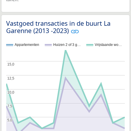
Vastgoed transacties in de buurt La
Garenne (2013 -2023)
Appartementen
Huizen 2 of 3 g…
Vrijstaande wo…
15,0
15,0
12,5
12,5
10,0
10,0
7,5
7,5
5,0
5,0