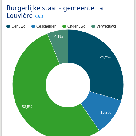
Burgerlijke staat - gemeente La
Louvière
Gehuwd
Gescheiden
Ongehuwd
Verweduwd
6,1%
29,5%
53,5%
10,9%