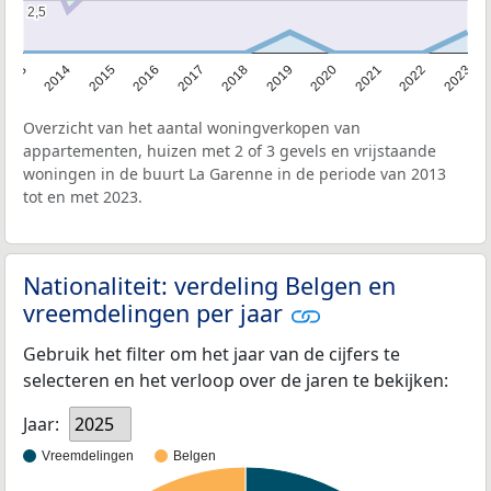
2,5
2,5
2013
2014
2015
2016
2017
2018
2019
2020
2021
2022
2023
Overzicht van het aantal woningverkopen van
appartementen, huizen met 2 of 3 gevels en vrijstaande
woningen in de buurt La Garenne in de periode van 2013
tot en met 2023.
Nationaliteit: verdeling Belgen en
vreemdelingen per jaar
Gebruik het filter om het jaar van de cijfers te
selecteren en het verloop over de jaren te bekijken:
Jaar:
2025
Vreemdelingen
Belgen