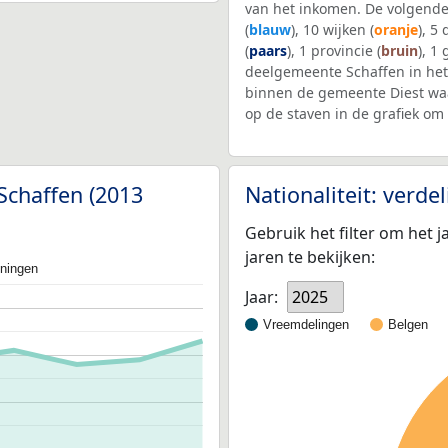
van het inkomen. De volgende
(
blauw
), 10 wijken (
oranje
), 5
(
paars
), 1 provincie (
bruin
), 1
deelgemeente Schaffen in he
binnen de gemeente Diest wa
op de staven in de grafiek o
Schaffen (2013
Nationaliteit: verd
Gebruik het filter om het j
jaren te bekijken:
oningen
Jaar:
2025
Vreemdelingen
Belgen