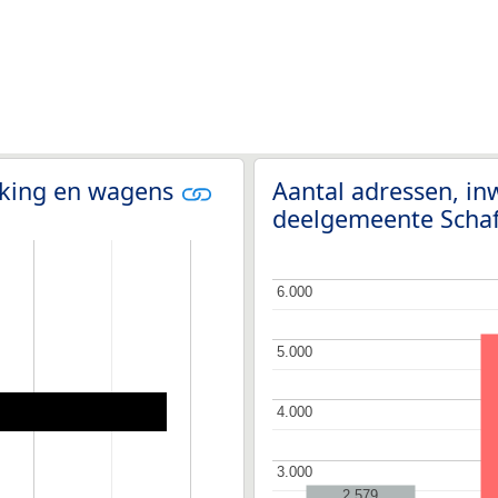
olking en wagens
Aantal adressen, i
deelgemeente Scha
6.000
6.000
5.000
5.000
4.000
4.000
3.000
3.000
2.579