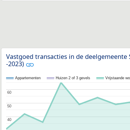
Vastgoed transacties in de deelgemeente 
-2023)
Appartementen
Huizen 2 of 3 gevels
Vrijstaande w
60
60
50
50
40
40