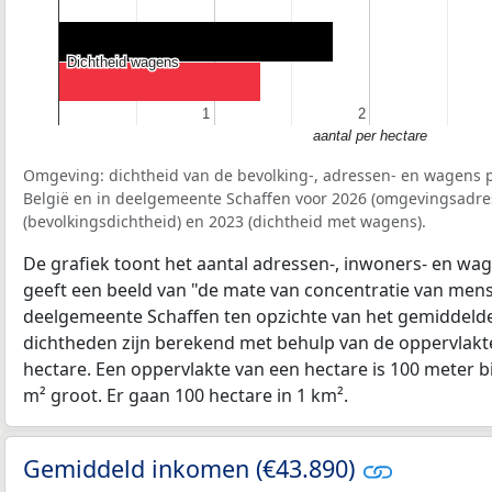
Dichtheid wagens
Dichtheid wagens
1
1
2
2
aantal per hectare
Omgeving: dichtheid van de bevolking-, adressen- en wagens p
België en in deelgemeente Schaffen voor 2026 (omgevingsadre
(bevolkingsdichtheid) en 2023 (dichtheid met wagens).
De grafiek toont het aantal adressen-, inwoners- en wag
geeft een beeld van "de mate van concentratie van mensel
deelgemeente Schaffen ten opzichte van het gemiddeld
dichtheden zijn berekend met behulp van de oppervlakte
hectare. Een oppervlakte van een hectare is 100 meter bij
m² groot. Er gaan 100 hectare in 1 km².
Gemiddeld inkomen (€43.890)