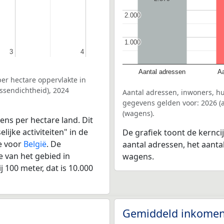
2.000
2.000
1.000
1.000
3
3
4
4
Aantal adressen
Aa
er hectare oppervlakte in
ssendichtheid), 2024
Aantal adressen, inwoners, h
gegevens gelden voor: 2026 (a
(wagens).
ens per hectare land. Dit
ijke activiteiten" in de
De grafiek toont de kernci
e voor
België
. De
aantal adressen, het aanta
 van het gebied in
wagens.
 100 meter, dat is 10.000
Gemiddeld inkomen