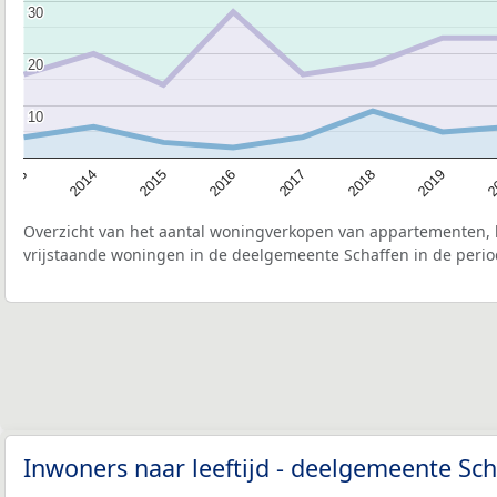
30
30
20
20
10
10
2015
2
2017
2014
2019
2016
2013
2018
Overzicht van het aantal woningverkopen van appartementen, h
vrijstaande woningen in de deelgemeente Schaffen in de perio
Inwoners naar leeftijd - deelgemeente Sc