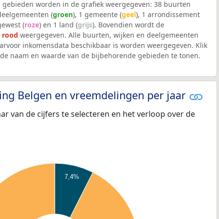
 gebieden worden in de grafiek weergegeven: 38 buurten
 deelgemeenten (
groen
), 1 gemeente (
geel
), 1 arrondissement
 gewest (
roze
) en 1 land (
grijs
). Bovendien wordt de
t
rood
weergegeven. Alle buurten, wijken en deelgemeenten
arvoor inkomensdata beschikbaar is worden weergegeven. Klik
m de naam en waarde van de bijbehorende gebieden te tonen.
eling Belgen en vreemdelingen per jaar
aar van de cijfers te selecteren en het verloop over de
7,4%