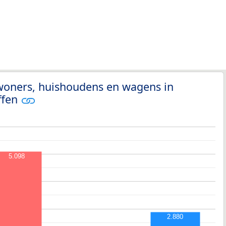
nwoners, huishoudens en wagens in
ffen
5.098
2.880