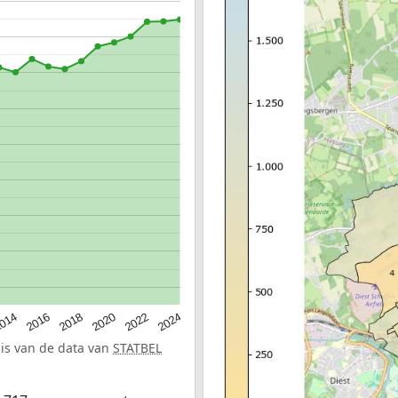
014
2016
2018
2020
2022
2024
sis van de data van
STATBEL