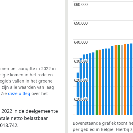
€60.000
€60.000
€50.000
€50.000
€40.000
€40.000
€30.000
€30.000
men per aangifte in 2022 in
elgië komen in het rode en
€20.000
€20.000
gio's vallen in het groene
j zijn alle waarden van laag
 Zie
deze uitleg
over het
€10.000
€10.000
n 2022 in de deelgemeente
otale netto belastbaar
Bovenstaande grafiek toont h
018.742.
per gebied in België. Hierbij