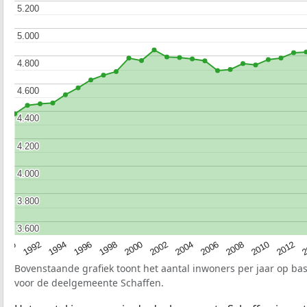
5.200
5.200
5.000
5.000
4.800
4.800
4.600
4.600
4.400
4.400
4.200
4.200
4.000
4.000
3.800
3.800
3.600
3.600
1990
1992
1994
1996
1998
2000
2002
2004
2006
2008
2010
2012
2
Bovenstaande grafiek toont het aantal inwoners per jaar op ba
voor de deelgemeente Schaffen.