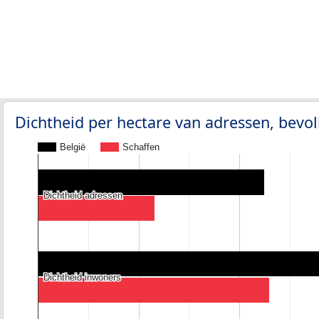
Dichtheid per hectare van adressen, bev
België
Schaffen
Dichtheid adressen
Dichtheid adressen
Dichtheid inwoners
Dichtheid inwoners