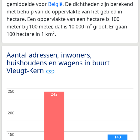
gemiddelde voor
België
. De dichtheden zijn berekend
met behulp van de oppervlakte van het gebied in
hectare. Een oppervlakte van een hectare is 100
meter bij 100 meter, dat is 10.000 m² groot. Er gaan
100 hectare in 1 km².
Aantal adressen, inwoners,
huishoudens en wagens in buurt
Vleugt-Kern
250
250
242
200
200
150
150
143