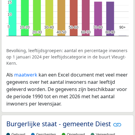
15
15
10
10
5
5
10-20
10-20
30-40
30-40
50-60
50-60
70-80
70-80
90+
90+
20-30
20-30
40-50
40-50
60-70
60-70
80-90
80-90
Bevolking, leeftijdsgroepen: aantal en percentage inwoners
op 1 januari 2024 per leeftijdscategorie in de buurt Vleugt-
Kern.
Als
maatwerk
kan een Excel document met veel meer
gegevens over het aantal inwoners naar leeftijd
geleverd worden. De gegevens zijn beschikbaar voor
de periode 1990 tot en met 2026 met het aantal
inwoners per levensjaar.
Burgerlijke staat - gemeente Diest
Gehuwd
Gescheiden
Ongehuwd
Verweduwd