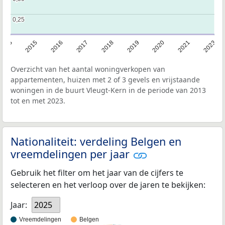
0,25
0,25
2013
2015
2016
2017
2018
2019
2020
2021
2023
Overzicht van het aantal woningverkopen van
appartementen, huizen met 2 of 3 gevels en vrijstaande
woningen in de buurt Vleugt-Kern in de periode van 2013
tot en met 2023.
Nationaliteit: verdeling Belgen en
vreemdelingen per jaar
Gebruik het filter om het jaar van de cijfers te
selecteren en het verloop over de jaren te bekijken:
Jaar:
2025
Vreemdelingen
Belgen