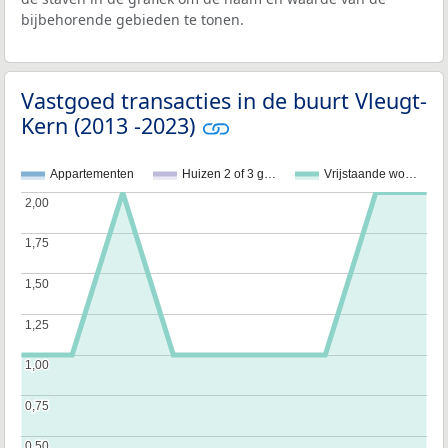
bijbehorende gebieden te tonen.
Vastgoed transacties in de buurt Vleugt-
Kern (2013 -2023)
Appartementen
Huizen 2 of 3 g…
Vrijstaande wo…
2,00
2,00
1,75
1,75
1,50
1,50
1,25
1,25
1,00
1,00
0,75
0,75
0,50
0,50