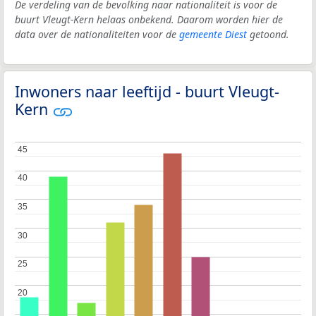
De verdeling van de bevolking naar nationaliteit is voor de
buurt Vleugt-Kern helaas onbekend. Daarom worden hier de
data over de nationaliteiten voor de
gemeente Diest
getoond.
Inwoners naar leeftijd - buurt Vleugt-
Kern
45
45
40
40
35
35
30
30
25
25
20
20