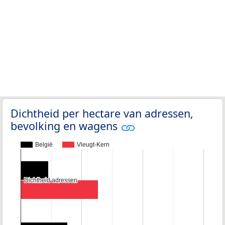
Dichtheid per hectare van adressen,
bevolking en wagens
België
Vleugt-Kern
Dichtheid adressen
Dichtheid adressen