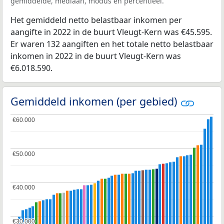
gemiddelde, mediaan, modus en percentieel.
Het gemiddeld netto belastbaar inkomen per
aangifte in 2022 in de buurt Vleugt-Kern was €45.595.
Er waren 132 aangiften en het totale netto belastbaar
inkomen in 2022 in de buurt Vleugt-Kern was
€6.018.590.
Gemiddeld inkomen (per gebied)
€60.000
€60.000
€50.000
€50.000
€40.000
€40.000
€30.000
€30.000