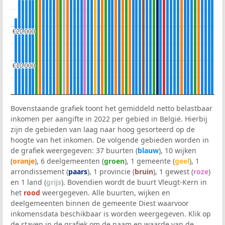
€20.000
€20.000
€10.000
€10.000
Bovenstaande grafiek toont het gemiddeld netto belastbaar
inkomen per aangifte in 2022 per gebied in België. Hierbij
zijn de gebieden van laag naar hoog gesorteerd op de
hoogte van het inkomen. De volgende gebieden worden in
de grafiek weergegeven: 37 buurten (
blauw
), 10 wijken
(
oranje
), 6 deelgemeenten (
groen
), 1 gemeente (
geel
), 1
arrondissement (
paars
), 1 provincie (
bruin
), 1 gewest (
roze
)
en 1 land (
grijs
). Bovendien wordt de buurt Vleugt-Kern in
het
rood
weergegeven. Alle buurten, wijken en
deelgemeenten binnen de gemeente Diest waarvoor
inkomensdata beschikbaar is worden weergegeven. Klik op
de staven in de grafiek om de naam en waarde van de