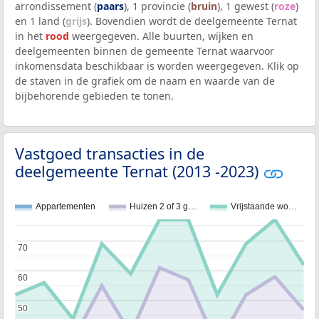
arrondissement (
paars
), 1 provincie (
bruin
), 1 gewest (
roze
)
en 1 land (
grijs
). Bovendien wordt de deelgemeente Ternat
in het
rood
weergegeven. Alle buurten, wijken en
deelgemeenten binnen de gemeente Ternat waarvoor
inkomensdata beschikbaar is worden weergegeven. Klik op
de staven in de grafiek om de naam en waarde van de
bijbehorende gebieden te tonen.
Vastgoed transacties in de
deelgemeente Ternat (2013 -2023)
Appartementen
Huizen 2 of 3 g…
Vrijstaande wo…
70
70
60
60
50
50