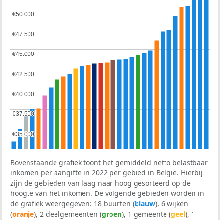
€50.000
€50.000
€47.500
€47.500
€45.000
€45.000
€42.500
€42.500
€40.000
€40.000
€37.500
€37.500
€35.000
€35.000
Bovenstaande grafiek toont het gemiddeld netto belastbaar
inkomen per aangifte in 2022 per gebied in België. Hierbij
zijn de gebieden van laag naar hoog gesorteerd op de
hoogte van het inkomen. De volgende gebieden worden in
de grafiek weergegeven: 18 buurten (
blauw
), 6 wijken
(
oranje
), 2 deelgemeenten (
groen
), 1 gemeente (
geel
), 1