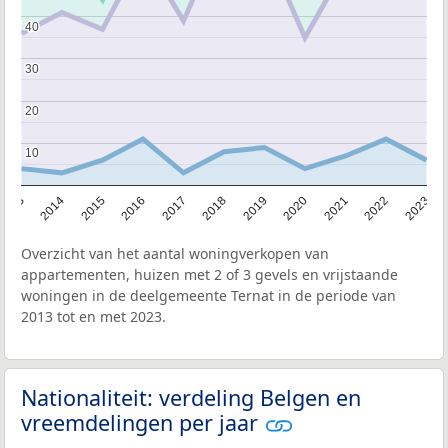
40
40
30
30
20
20
10
10
2013
2014
2015
2016
2017
2018
2019
2020
2021
2022
2023
Overzicht van het aantal woningverkopen van
appartementen, huizen met 2 of 3 gevels en vrijstaande
woningen in de deelgemeente Ternat in de periode van
2013 tot en met 2023.
Nationaliteit: verdeling Belgen en
vreemdelingen per jaar