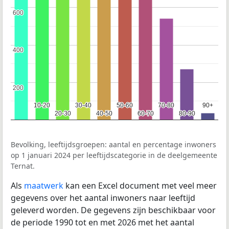
600
600
400
400
200
200
10-20
10-20
30-40
30-40
50-60
50-60
70-80
70-80
90+
90+
20-30
20-30
40-50
40-50
60-70
60-70
80-90
80-90
Bevolking, leeftijdsgroepen: aantal en percentage inwoners
op 1 januari 2024 per leeftijdscategorie in de deelgemeente
Ternat.
Als
maatwerk
kan een Excel document met veel meer
gegevens over het aantal inwoners naar leeftijd
geleverd worden. De gegevens zijn beschikbaar voor
de periode 1990 tot en met 2026 met het aantal