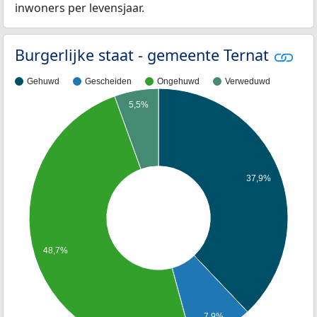
inwoners per levensjaar.
Burgerlijke staat - gemeente Ternat
Gehuwd
Gescheiden
Ongehuwd
Verweduwd
5,5%
37,9%
48,7%
7,9%