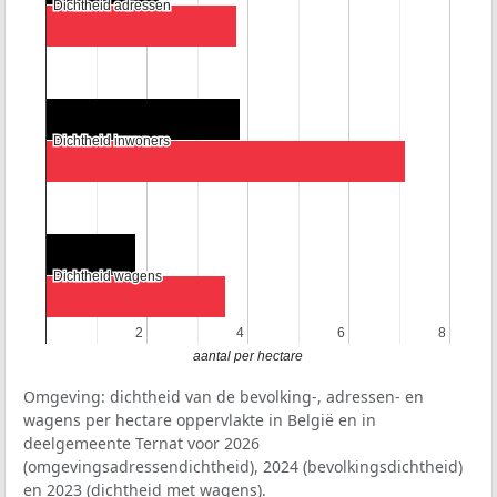
Dichtheid adressen
Dichtheid adressen
Dichtheid inwoners
Dichtheid inwoners
Dichtheid wagens
Dichtheid wagens
2
2
4
4
6
6
8
8
aantal per hectare
Omgeving: dichtheid van de bevolking-, adressen- en
wagens per hectare oppervlakte in België en in
deelgemeente Ternat voor 2026
(omgevingsadressendichtheid), 2024 (bevolkingsdichtheid)
en 2023 (dichtheid met wagens).