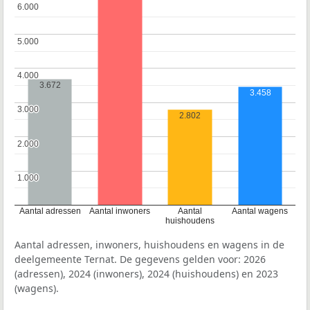
6.000
6.000
5.000
5.000
4.000
4.000
3.672
3.458
3.000
3.000
2.802
2.000
2.000
1.000
1.000
Aantal adressen
Aantal inwoners
Aantal
Aantal wagens
huishoudens
Aantal adressen, inwoners, huishoudens en wagens in de
deelgemeente Ternat. De gegevens gelden voor: 2026
(adressen), 2024 (inwoners), 2024 (huishoudens) en 2023
(wagens).