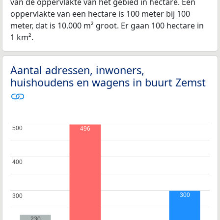
van de oppervlakte van het gebied in hectare. Een
oppervlakte van een hectare is 100 meter bij 100
meter, dat is 10.000 m² groot. Er gaan 100 hectare in
1 km².
Aantal adressen, inwoners,
huishoudens en wagens in buurt Zemst
500
500
496
400
400
300
300
300
230