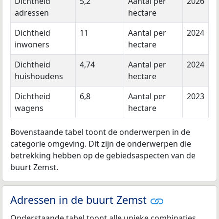
Dichtheid
5,2
Aantal per
2026
adressen
hectare
Dichtheid
11
Aantal per
2024
inwoners
hectare
Dichtheid
4,74
Aantal per
2024
huishoudens
hectare
Dichtheid
6,8
Aantal per
2023
wagens
hectare
Bovenstaande tabel toont de onderwerpen in de
categorie omgeving. Dit zijn de onderwerpen die
betrekking hebben op de gebiedsaspecten van de
buurt Zemst.
Adressen in de buurt Zemst
Onderstaande tabel toont alle unieke combinaties