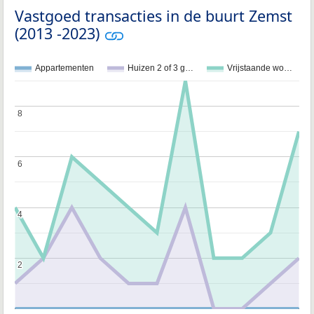
Vastgoed transacties in de buurt Zemst
(2013 -2023)
Appartementen
Huizen 2 of 3 g…
Vrijstaande wo…
8
8
6
6
4
4
2
2