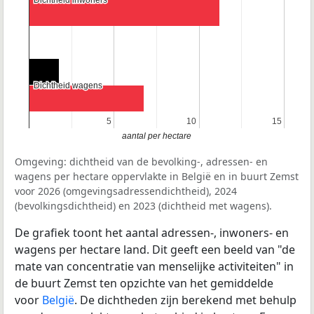
Dichtheid inwoners
Dichtheid inwoners
Dichtheid wagens
Dichtheid wagens
5
5
10
10
15
15
aantal per hectare
Omgeving: dichtheid van de bevolking-, adressen- en
wagens per hectare oppervlakte in België en in buurt Zemst
voor 2026 (omgevingsadressendichtheid), 2024
(bevolkingsdichtheid) en 2023 (dichtheid met wagens).
De grafiek toont het aantal adressen-, inwoners- en
wagens per hectare land. Dit geeft een beeld van "de
mate van concentratie van menselijke activiteiten" in
de buurt Zemst ten opzichte van het gemiddelde
voor
België
. De dichtheden zijn berekend met behulp