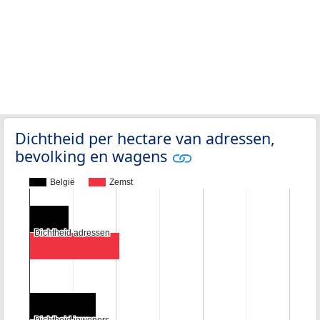
Dichtheid per hectare van adressen,
bevolking en wagens
België
Zemst
Dichtheid adressen
Dichtheid adressen