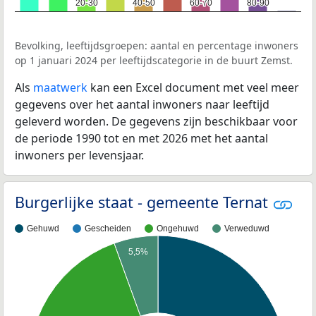
20-30
20-30
40-50
40-50
60-70
60-70
80-90
80-90
Bevolking, leeftijdsgroepen: aantal en percentage inwoners
op 1 januari 2024 per leeftijdscategorie in de buurt Zemst.
Als
maatwerk
kan een Excel document met veel meer
gegevens over het aantal inwoners naar leeftijd
geleverd worden. De gegevens zijn beschikbaar voor
de periode 1990 tot en met 2026 met het aantal
inwoners per levensjaar.
Burgerlijke staat - gemeente Ternat
Gehuwd
Gescheiden
Ongehuwd
Verweduwd
5,5%