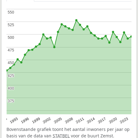
550
550
525
525
500
500
475
475
450
450
425
425
400
400
375
375
2023
1990
1993
1996
1999
2002
2005
2008
2011
2014
2017
2020
Bovenstaande grafiek toont het aantal inwoners per jaar op
basis van de data van
STATBEL
voor de buurt Zemst.