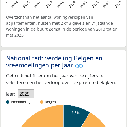
2013
2014
2015
2016
2017
2018
2019
2020
2021
2022
2023
Overzicht van het aantal woningverkopen van
appartementen, huizen met 2 of 3 gevels en vrijstaande
woningen in de buurt Zemst in de periode van 2013 tot en
met 2023.
Nationaliteit: verdeling Belgen en
vreemdelingen per jaar
Gebruik het filter om het jaar van de cijfers te
selecteren en het verloop over de jaren te bekijken:
Jaar:
2025
Vreemdelingen
Belgen
8,5%