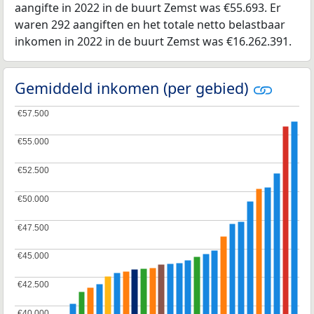
aangifte in 2022 in de buurt Zemst was €55.693. Er
waren 292 aangiften en het totale netto belastbaar
inkomen in 2022 in de buurt Zemst was €16.262.391.
Gemiddeld inkomen (per gebied)
€57.500
€57.500
€55.000
€55.000
€52.500
€52.500
€50.000
€50.000
€47.500
€47.500
€45.000
€45.000
€42.500
€42.500
€40.000
€40.000