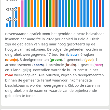
€37.500
€37.500
€35.000
€35.000
Bovenstaande grafiek toont het gemiddeld netto belastbaar
inkomen per aangifte in 2022 per gebied in België. Hierbij
zijn de gebieden van laag naar hoog gesorteerd op de
hoogte van het inkomen. De volgende gebieden worden in
de grafiek weergegeven: 17 buurten (
blauw
), 6 wijken
(
oranje
), 3 deelgemeenten (
groen
), 1 gemeente (
geel
), 1
arrondissement (
paars
), 1 provincie (
bruin
), 1 gewest (
roze
)
en 1 land (
grijs
). Bovendien wordt de buurt Zemst in het
rood
weergegeven. Alle buurten, wijken en deelgemeenten
binnen de gemeente Ternat waarvoor inkomensdata
beschikbaar is worden weergegeven. Klik op de staven in
de grafiek om de naam en waarde van de bijbehorende
gebieden te tonen.