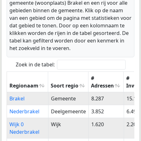
gemeente (woonplaats) Brakel en een rij voor alle
gebieden binnen de gemeente. Klik op de naam
van een gebied om de pagina met statistieken voor
dat gebied te tonen. Door op een kolomnaam te
klikken worden de rijen in de tabel gesorteerd. De
tabel kan gefilterd worden door een kenmerk in
het zoekveld in te voeren.
Zoek in de tabel:
#
#
Regionaam
Soort regio
Adressen
Inwo
Regionaam
Soort regio
#
#
Brakel
Gemeente
8.287
15.12
Adressen
Inwo
Nederbrakel
Deelgemeente
3.852
6.491
Wijk 0
Wijk
1.620
2.201
Nederbrakel