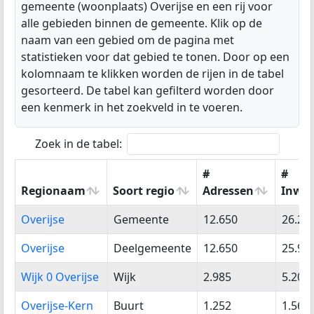
gemeente (woonplaats) Overijse en een rij voor
alle gebieden binnen de gemeente. Klik op de
naam van een gebied om de pagina met
statistieken voor dat gebied te tonen. Door op een
kolomnaam te klikken worden de rijen in de tabel
gesorteerd. De tabel kan gefilterd worden door
een kenmerk in het zoekveld in te voeren.
Zoek in de tabel:
#
#
Regionaam
Soort regio
Adressen
Inwo
Regionaam
Soort regio
#
#
Overijse
Gemeente
12.650
26.25
Adressen
Inwo
Overijse
Deelgemeente
12.650
25.96
Wijk 0 Overijse
Wijk
2.985
5.207
Overijse-Kern
Buurt
1.252
1.564