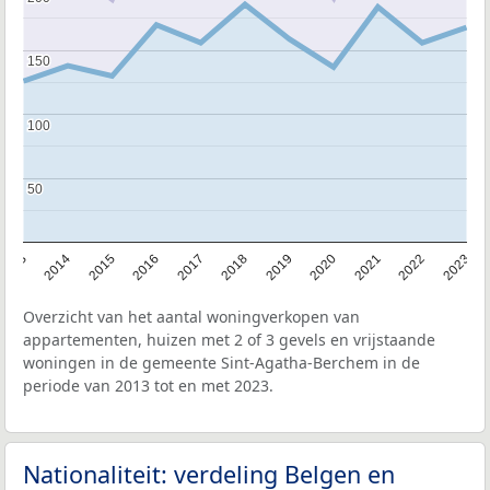
150
150
100
100
50
50
2013
2014
2015
2016
2017
2018
2019
2020
2021
2022
2023
Overzicht van het aantal woningverkopen van
appartementen, huizen met 2 of 3 gevels en vrijstaande
woningen in de gemeente Sint-Agatha-Berchem in de
periode van 2013 tot en met 2023.
Nationaliteit: verdeling Belgen en