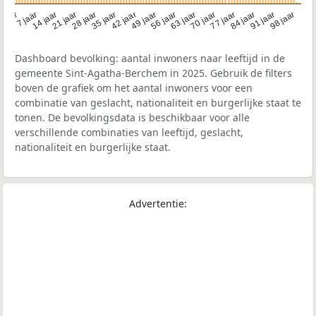
21 jaar
70 jaar
7 jaar
56 jaar
42 jaar
28 jaar
91 jaar
14 jaar
77 jaar
 jaar
63 jaar
49 jaar
98 jaar
35 jaar
84 jaar
Dashboard bevolking: aantal inwoners naar leeftijd in de
gemeente Sint-Agatha-Berchem in 2025. Gebruik de filters
boven de grafiek om het aantal inwoners voor een
combinatie van geslacht, nationaliteit en burgerlijke staat te
tonen. De bevolkingsdata is beschikbaar voor alle
verschillende combinaties van leeftijd, geslacht,
nationaliteit en burgerlijke staat.
Advertentie: