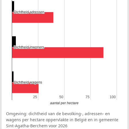
Dichtheid adressen
Dichtheid adressen
Dichtheid inwoners
Dichtheid inwoners
Dichtheid wagens
Dichtheid wagens
25
25
50
50
75
75
100
100
aantal per hectare
Omgeving: dichtheid van de bevolking-, adressen- en
wagens per hectare oppervlakte in België en in gemeente
Sint-Agatha-Berchem voor 2026