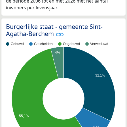
de periode 2006 tot en met 2026 met het aantal
inwoners per levensjaar.
Burgerlijke staat - gemeente Sint-
Agatha-Berchem
Gehuwd
Gescheiden
Ongehuwd
Verweduwd
4%
32,1%
55,1%