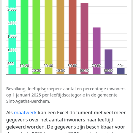
2.500
2.500
2.000
2.000
1.500
1.500
1.000
1.000
500
500
10-20
10-20
30-40
30-40
50-60
50-60
70-80
70-80
90+
90+
20-30
20-30
40-50
40-50
60-70
60-70
80-90
80-90
Bevolking, leeftijdsgroepen: aantal en percentage inwoners
op 1 januari 2025 per leeftijdscategorie in de gemeente
Sint-Agatha-Berchem.
Als
maatwerk
kan een Excel document met veel meer
gegevens over het aantal inwoners naar leeftijd
geleverd worden. De gegevens zijn beschikbaar voor