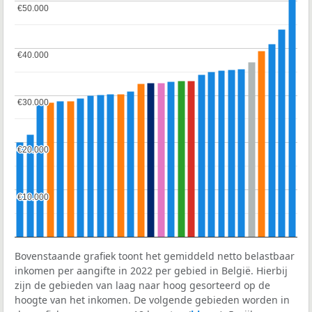
€50.000
€50.000
€40.000
€40.000
€30.000
€30.000
€20.000
€20.000
€10.000
€10.000
Bovenstaande grafiek toont het gemiddeld netto belastbaar
inkomen per aangifte in 2022 per gebied in België. Hierbij
zijn de gebieden van laag naar hoog gesorteerd op de
hoogte van het inkomen. De volgende gebieden worden in