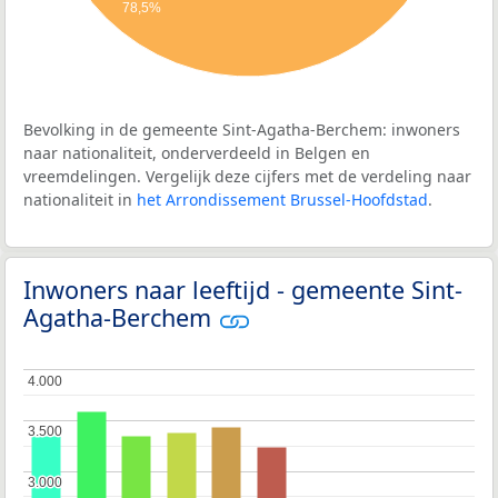
78,5%
Bevolking in de gemeente Sint-Agatha-Berchem: inwoners
naar nationaliteit, onderverdeeld in Belgen en
vreemdelingen. Vergelijk deze cijfers met de verdeling naar
nationaliteit in
het Arrondissement Brussel-Hoofdstad
.
Inwoners naar leeftijd - gemeente Sint-
Agatha-Berchem
4.000
4.000
3.500
3.500
3.000
3.000