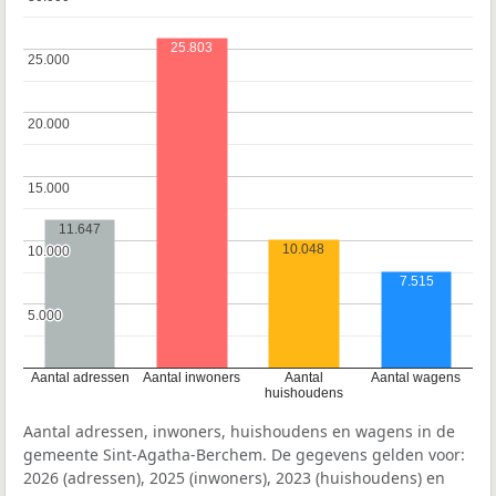
25.803
25.000
25.000
20.000
20.000
15.000
15.000
11.647
10.048
10.000
10.000
7.515
5.000
5.000
Aantal adressen
Aantal inwoners
Aantal
Aantal wagens
huishoudens
Aantal adressen, inwoners, huishoudens en wagens in de
gemeente Sint-Agatha-Berchem. De gegevens gelden voor:
2026 (adressen), 2025 (inwoners), 2023 (huishoudens) en