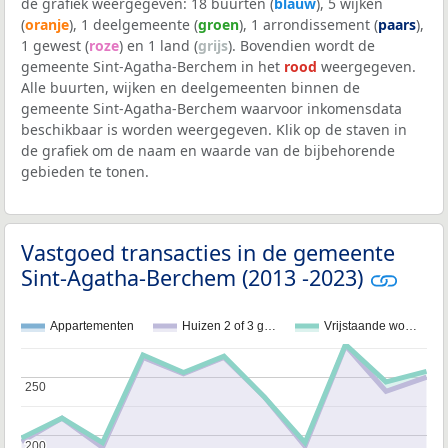
de grafiek weergegeven: 18 buurten (
blauw
), 5 wijken
(
oranje
), 1 deelgemeente (
groen
), 1 arrondissement (
paars
),
1 gewest (
roze
) en 1 land (
grijs
). Bovendien wordt de
gemeente Sint-Agatha-Berchem in het
rood
weergegeven.
Alle buurten, wijken en deelgemeenten binnen de
gemeente Sint-Agatha-Berchem waarvoor inkomensdata
beschikbaar is worden weergegeven. Klik op de staven in
de grafiek om de naam en waarde van de bijbehorende
gebieden te tonen.
Vastgoed transacties in de gemeente
Sint-Agatha-Berchem (2013 -2023)
Appartementen
Huizen 2 of 3 g…
Vrijstaande wo…
250
250
200
200