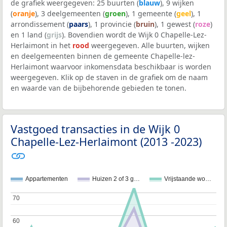
de grafiek weergegeven: 25 buurten (
blauw
), 9 wijken
(
oranje
), 3 deelgemeenten (
groen
), 1 gemeente (
geel
), 1
arrondissement (
paars
), 1 provincie (
bruin
), 1 gewest (
roze
)
en 1 land (
grijs
). Bovendien wordt de Wijk 0 Chapelle-Lez-
Herlaimont in het
rood
weergegeven. Alle buurten, wijken
en deelgemeenten binnen de gemeente Chapelle-lez-
Herlaimont waarvoor inkomensdata beschikbaar is worden
weergegeven. Klik op de staven in de grafiek om de naam
en waarde van de bijbehorende gebieden te tonen.
Vastgoed transacties in de Wijk 0
Chapelle-Lez-Herlaimont (2013 -2023)
Appartementen
Huizen 2 of 3 g…
Vrijstaande wo…
70
70
60
60