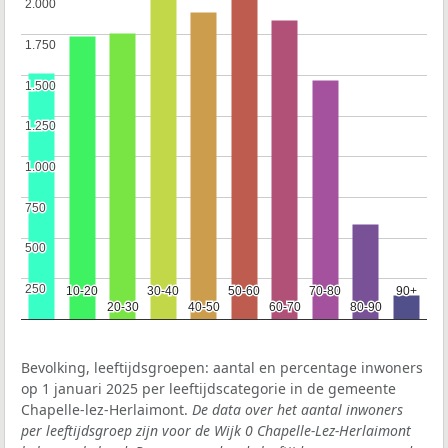
2.000
2.000
1.750
1.750
1.500
1.500
1.250
1.250
1.000
1.000
750
750
500
500
250
250
10-20
10-20
30-40
30-40
50-60
50-60
70-80
70-80
90+
90+
20-30
20-30
40-50
40-50
60-70
60-70
80-90
80-90
Bevolking, leeftijdsgroepen: aantal en percentage inwoners
op 1 januari 2025 per leeftijdscategorie in de gemeente
Chapelle-lez-Herlaimont.
De data over het aantal inwoners
per leeftijdsgroep zijn voor de Wijk 0 Chapelle-Lez-Herlaimont