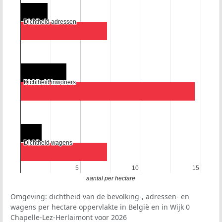
Dichtheid adressen
Dichtheid adressen
Dichtheid inwoners
Dichtheid inwoners
Dichtheid wagens
Dichtheid wagens
5
5
10
10
15
15
aantal per hectare
Omgeving: dichtheid van de bevolking-, adressen- en
wagens per hectare oppervlakte in België en in Wijk 0
Chapelle-Lez-Herlaimont voor 2026