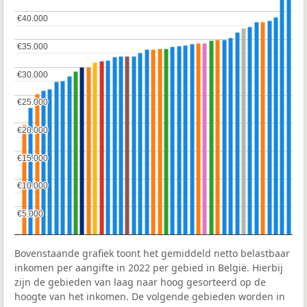
€40.000
€40.000
€35.000
€35.000
€30.000
€30.000
€25.000
€25.000
€20.000
€20.000
€15.000
€15.000
€10.000
€10.000
€5.000
€5.000
Bovenstaande grafiek toont het gemiddeld netto belastbaar
inkomen per aangifte in 2022 per gebied in België. Hierbij
zijn de gebieden van laag naar hoog gesorteerd op de
hoogte van het inkomen. De volgende gebieden worden in