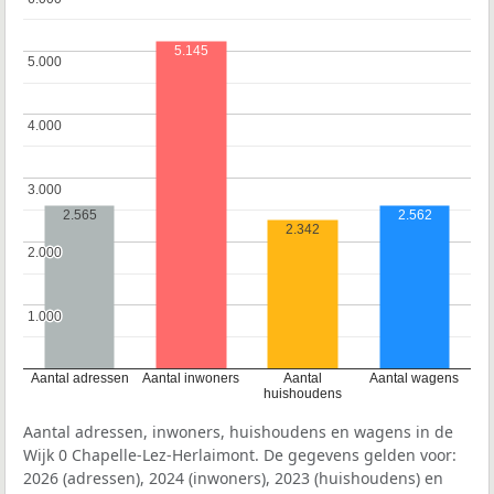
5.145
5.000
5.000
4.000
4.000
3.000
3.000
2.565
2.562
2.342
2.000
2.000
1.000
1.000
Aantal adressen
Aantal inwoners
Aantal
Aantal wagens
huishoudens
Aantal adressen, inwoners, huishoudens en wagens in de
Wijk 0 Chapelle-Lez-Herlaimont. De gegevens gelden voor:
2026 (adressen), 2024 (inwoners), 2023 (huishoudens) en