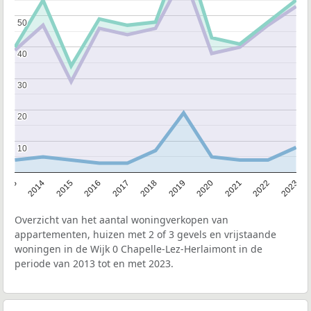
50
50
40
40
30
30
20
20
10
10
2013
2014
2015
2016
2017
2018
2019
2020
2021
2022
2023
Overzicht van het aantal woningverkopen van
appartementen, huizen met 2 of 3 gevels en vrijstaande
woningen in de Wijk 0 Chapelle-Lez-Herlaimont in de
periode van 2013 tot en met 2023.