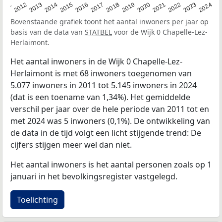
2020
2013
2019
2012
2018
2011
2024
2017
2023
2016
2022
2015
2021
2014
Bovenstaande grafiek toont het aantal inwoners per jaar op
basis van de data van
STATBEL
voor de Wijk 0 Chapelle-Lez-
Herlaimont.
Het aantal inwoners in de Wijk 0 Chapelle-Lez-
Herlaimont is met 68 inwoners toegenomen van
5.077 inwoners in 2011 tot 5.145 inwoners in 2024
(dat is een toename van 1,34%). Het gemiddelde
verschil per jaar over de hele periode van 2011 tot en
met 2024 was 5 inwoners (0,1%). De ontwikkeling van
de data in de tijd volgt een licht stijgende trend: De
cijfers stijgen meer wel dan niet.
Het aantal inwoners is het aantal personen zoals op 1
januari in het bevolkingsregister vastgelegd.
Toelichting