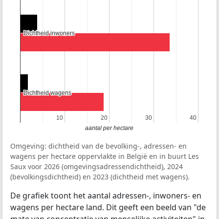
Dichtheid inwoners
Dichtheid inwoners
Dichtheid wagens
Dichtheid wagens
10
10
20
20
30
30
40
40
aantal per hectare
Omgeving: dichtheid van de bevolking-, adressen- en
wagens per hectare oppervlakte in België en in buurt Les
Saux voor 2026 (omgevingsadressendichtheid), 2024
(bevolkingsdichtheid) en 2023 (dichtheid met wagens).
De grafiek toont het aantal adressen-, inwoners- en
wagens per hectare land. Dit geeft een beeld van "de
mate van concentratie van menselijke activiteiten" in