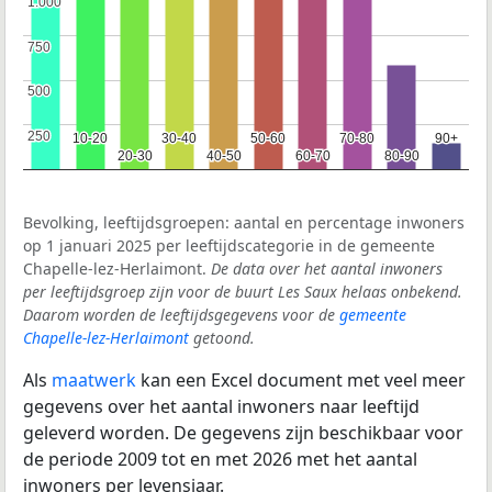
1.000
1.000
750
750
500
500
250
250
10-20
10-20
30-40
30-40
50-60
50-60
70-80
70-80
90+
90+
20-30
20-30
40-50
40-50
60-70
60-70
80-90
80-90
Bevolking, leeftijdsgroepen: aantal en percentage inwoners
op 1 januari 2025 per leeftijdscategorie in de gemeente
Chapelle-lez-Herlaimont.
De data over het aantal inwoners
per leeftijdsgroep zijn voor de buurt Les Saux helaas onbekend.
Daarom worden de leeftijdsgegevens voor de
gemeente
Chapelle-lez-Herlaimont
getoond.
Als
maatwerk
kan een Excel document met veel meer
gegevens over het aantal inwoners naar leeftijd
geleverd worden. De gegevens zijn beschikbaar voor
de periode 2009 tot en met 2026 met het aantal
inwoners per levensjaar.