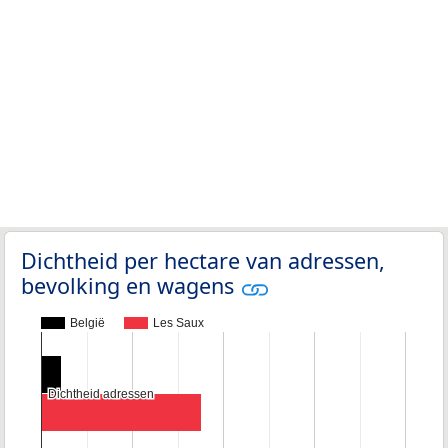
Dichtheid per hectare van adressen,
bevolking en wagens
België
Les Saux
Dichtheid adressen
Dichtheid adressen