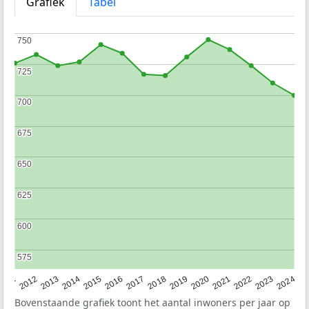
Grafiek
Tabel
750
750
725
725
700
700
675
675
650
650
625
625
600
600
575
575
2020
2013
2019
2012
2018
2011
2024
2017
2023
2016
2022
2015
2021
2014
Bovenstaande grafiek toont het aantal inwoners per jaar op