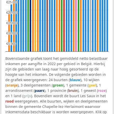
€25.000
€25.000
€20.000
€20.000
€15.000
€15.000
€10.000
€10.000
€5.000
€5.000
Bovenstaande grafiek toont het gemiddeld netto belastbaar
inkomen per aangifte in 2022 per gebied in België. Hierbij
zijn de gebieden van laag naar hoog gesorteerd op de
hoogte van het inkomen. De volgende gebieden worden in
de grafiek weergegeven: 24 buurten (
blauw
), 10 wijken
(
oranje
), 3 deelgemeenten (
groen
), 1 gemeente (
geel
), 1
arrondissement (
paars
), 1 provincie (
bruin
), 1 gewest (
roze
)
en 1 land (
grijs
). Bovendien wordt de buurt Les Saux in het
rood
weergegeven. Alle buurten, wijken en deelgemeenten
binnen de gemeente Chapelle-lez-Herlaimont waarvoor
inkomensdata beschikbaar is worden weergegeven. Klik op