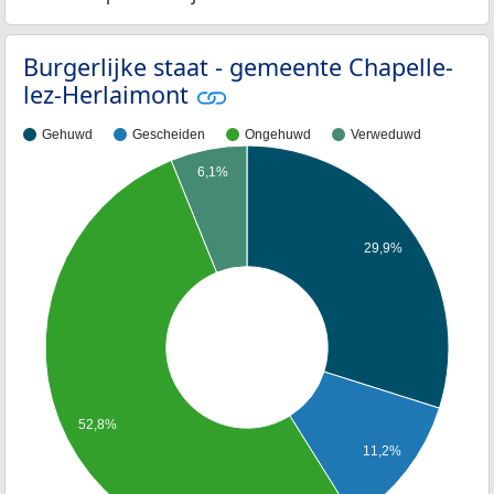
Burgerlijke staat - gemeente Chapelle-
lez-Herlaimont
Gehuwd
Gescheiden
Ongehuwd
Verweduwd
6,1%
29,9%
52,8%
11,2%