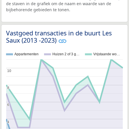
de staven in de grafiek om de naam en waarde van de
bijbehorende gebieden te tonen.
Vastgoed transacties in de buurt Les
Saux (2013 -2023)
Appartementen
Huizen 2 of 3 g…
Vrijstaande wo…
10
10
8
8
6
6
4
4