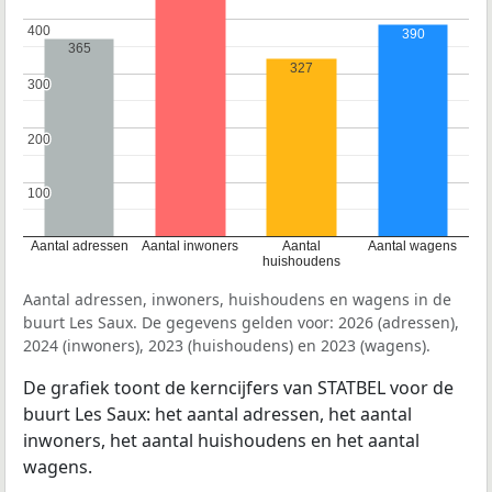
400
400
390
365
327
300
300
200
200
100
100
Aantal adressen
Aantal inwoners
Aantal
Aantal wagens
huishoudens
Aantal adressen, inwoners, huishoudens en wagens in de
buurt Les Saux. De gegevens gelden voor: 2026 (adressen),
2024 (inwoners), 2023 (huishoudens) en 2023 (wagens).
De grafiek toont de kerncijfers van STATBEL voor de
buurt Les Saux: het aantal adressen, het aantal
inwoners, het aantal huishoudens en het aantal
wagens.