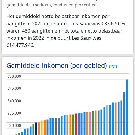
gemiddelde, mediaan, modus en percentieel.
Het gemiddeld netto belastbaar inkomen per
aangifte in 2022 in de buurt Les Saux was €33.670. Er
waren 430 aangiften en het totale netto belastbaar
inkomen in 2022 in de buurt Les Saux was
€14.477.946.
Gemiddeld inkomen (per gebied)
€50.000
€50.000
€45.000
€45.000
€40.000
€40.000
€35.000
€35.000
€30.000
€30.000