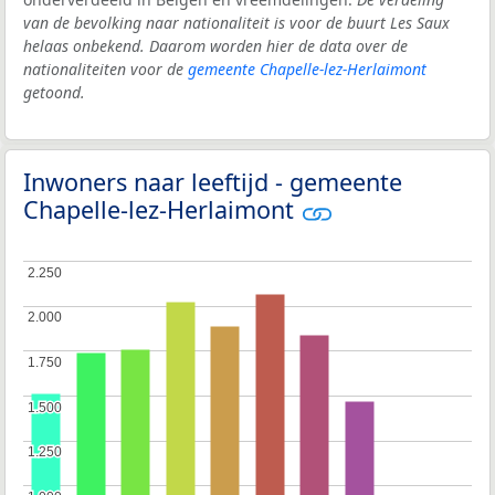
van de bevolking naar nationaliteit is voor de buurt Les Saux
helaas onbekend. Daarom worden hier de data over de
nationaliteiten voor de
gemeente Chapelle-lez-Herlaimont
getoond.
Inwoners naar leeftijd - gemeente
Chapelle-lez-Herlaimont
2.250
2.250
2.000
2.000
1.750
1.750
1.500
1.500
1.250
1.250