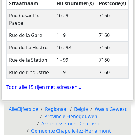
Straatnaam
Huisnummer(s)
Postcode(s)
Rue César De
10 - 9
7160
Paepe
Rue de la Gare
1 - 9
7160
Rue de La Hestre
10 - 98
7160
Rue de la Station
1 - 99
7160
Rue de l’Industrie
1 - 9
7160
Toon alle 15 rijen met adressen...
AlleCijfers.be
Regionaal
België
Waals Gewest
Provincie Henegouwen
Arrondissement Charleroi
Gemeente Chapelle-lez-Herlaimont