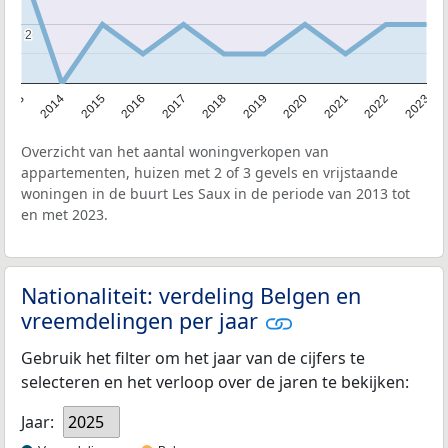
2
2
2013
2014
2015
2016
2017
2018
2019
2020
2021
2022
2023
Overzicht van het aantal woningverkopen van
appartementen, huizen met 2 of 3 gevels en vrijstaande
woningen in de buurt Les Saux in de periode van 2013 tot
en met 2023.
Nationaliteit: verdeling Belgen en
vreemdelingen per jaar
Gebruik het filter om het jaar van de cijfers te
selecteren en het verloop over de jaren te bekijken:
Jaar:
2025