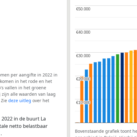
€50.000
€50.000
€40.000
€40.000
€30.000
€30.000
men per aangifte in 2022 in
€20.000
€20.000
 komen in het rode en het
s vallen in het groene
j zijn alle waarden van laag
 Zie
deze uitleg
over het
€10.000
€10.000
 2022 in de buurt La
tale netto belastbaar
Bovenstaande grafiek toont h
.