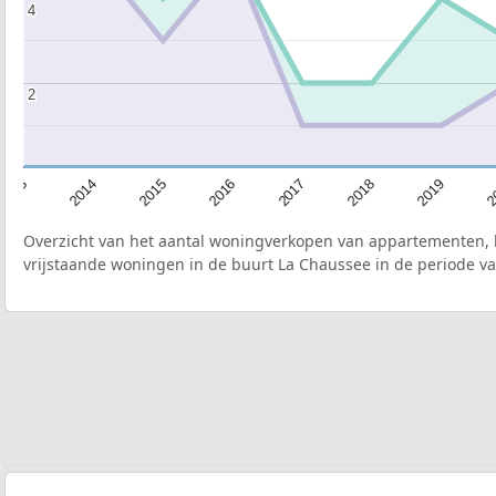
4
4
2
2
2015
2
2017
2014
2019
2016
2013
2018
Overzicht van het aantal woningverkopen van appartementen, h
vrijstaande woningen in de buurt La Chaussee in de periode va