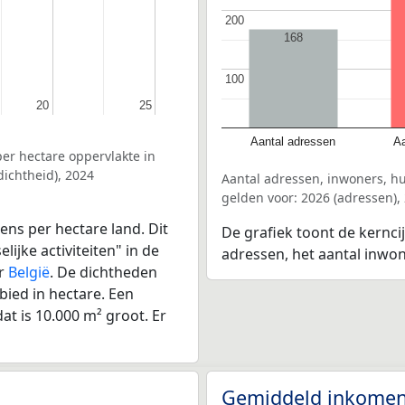
200
200
168
100
100
20
20
25
25
Aantal adressen
Aa
er hectare oppervlakte in
ichtheid), 2024
Aantal adressen, inwoners, h
gelden voor: 2026 (adressen),
ens per hectare land. Dit
De grafiek toont de kernci
ijke activiteiten" in de
adressen, het aantal inwo
or
België
. De dichtheden
bied in hectare. Een
at is 10.000 m² groot. Er
Gemiddeld inkomen