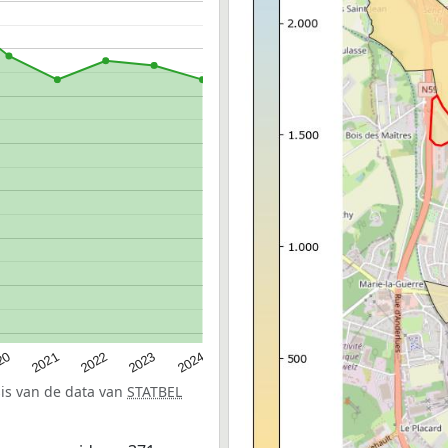
20
2022
2024
2021
2023
sis van de data van
STATBEL