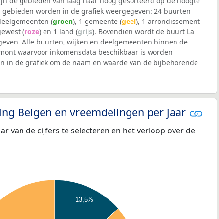
 zijn de gebieden van laag naar hoog gesorteerd op de hoogte
 gebieden worden in de grafiek weergegeven: 24 buurten
 deelgemeenten (
groen
), 1 gemeente (
geel
), 1 arrondissement
 gewest (
roze
) en 1 land (
grijs
). Bovendien wordt de buurt La
even. Alle buurten, wijken en deelgemeenten binnen de
imont waarvoor inkomensdata beschikbaar is worden
en in de grafiek om de naam en waarde van de bijbehorende
eling Belgen en vreemdelingen per jaar
aar van de cijfers te selecteren en het verloop over de
13,5%