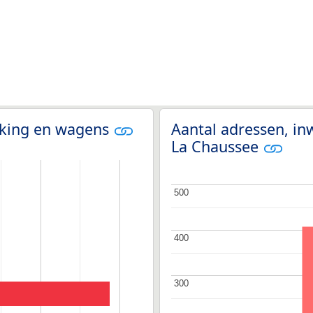
olking en wagens
Aantal adressen, in
La Chaussee
500
500
400
400
300
300