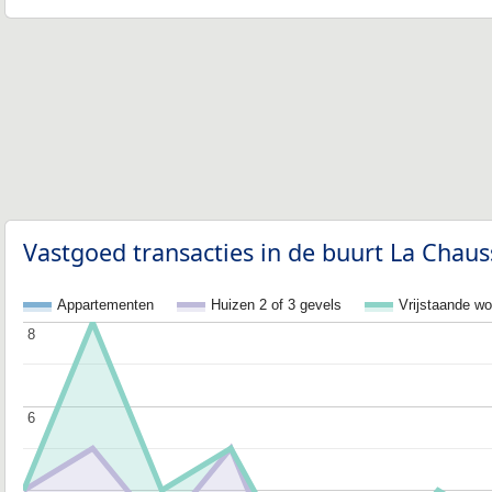
Vastgoed transacties in de buurt La Chaus
Appartementen
Huizen 2 of 3 gevels
Vrijstaande w
8
8
6
6