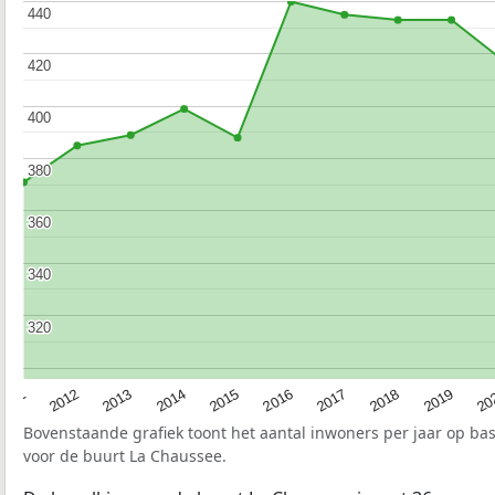
440
440
420
420
400
400
380
380
360
360
340
340
320
320
2015
20
2012
2017
2014
2019
2011
2016
2013
2018
Bovenstaande grafiek toont het aantal inwoners per jaar op ba
voor de buurt La Chaussee.