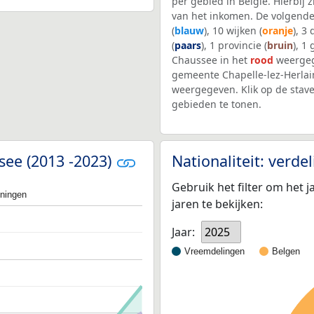
per gebied in België. Hierbij
van het inkomen. De volgende
(
blauw
), 10 wijken (
oranje
), 3
(
paars
), 1 provincie (
bruin
), 1
Chaussee in het
rood
weergeg
gemeente Chapelle-lez-Herla
weergegeven. Klik op de stav
gebieden te tonen.
see (2013 -2023)
Nationaliteit: verd
Gebruik het filter om het j
oningen
jaren te bekijken:
Jaar:
2025
Vreemdelingen
Belgen