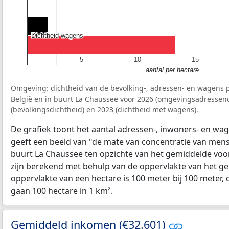
Dichtheid wagens
Dichtheid wagens
5
5
10
10
15
15
aantal per hectare
Omgeving: dichtheid van de bevolking-, adressen- en wagens p
België en in buurt La Chaussee voor 2026 (omgevingsadressend
(bevolkingsdichtheid) en 2023 (dichtheid met wagens).
De grafiek toont het aantal adressen-, inwoners- en wag
geeft een beeld van "de mate van concentratie van mensel
buurt La Chaussee ten opzichte van het gemiddelde vo
zijn berekend met behulp van de oppervlakte van het ge
oppervlakte van een hectare is 100 meter bij 100 meter, d
gaan 100 hectare in 1 km².
Gemiddeld inkomen (€32.601)