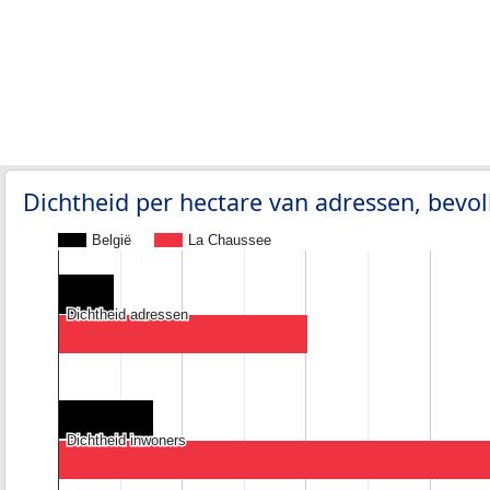
Dichtheid per hectare van adressen, bev
België
La Chaussee
Dichtheid adressen
Dichtheid adressen
Dichtheid inwoners
Dichtheid inwoners