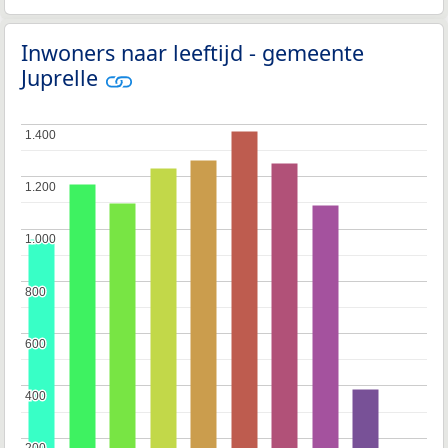
Inwoners naar leeftijd - gemeente
Juprelle
1.400
1.400
1.200
1.200
1.000
1.000
800
800
600
600
400
400