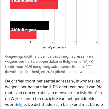
Dichtheid inwoners
Dichtheid inwoners
Dichtheid wagens
Dichtheid wagens
1
1
2
2
3
3
4
4
aantal per hectare
Omgeving: dichtheid van de bevolking-, adressen- en
wagens per hectare oppervlakte in België en in Wijk 0
Lantin voor 2026 (omgevingsadressendichtheid), 2024
(bevolkingsdichtheid) en 2023 (dichtheid met wagens).
De grafiek toont het aantal adressen-, inwoners- en
wagens per hectare land. Dit geeft een beeld van "de
mate van concentratie van menselijke activiteiten" in
de Wijk 0 Lantin ten opzichte van het gemiddelde
voor
België
. De dichtheden zijn berekend met behulp