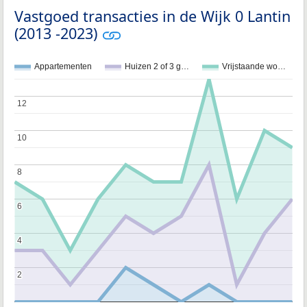
Vastgoed transacties in de Wijk 0 Lantin
(2013 -2023)
Appartementen
Huizen 2 of 3 g…
Vrijstaande wo…
12
12
10
10
8
8
6
6
4
4
2
2