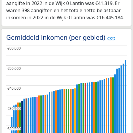
aangifte in 2022 in de Wijk 0 Lantin was €41.319. Er
waren 398 aangiften en het totale netto belastbaar
inkomen in 2022 in de Wijk 0 Lantin was €16.445.184.
Gemiddeld inkomen (per gebied)
€60.000
€60.000
€50.000
€50.000
€40.000
€40.000
€30.000
€30.000
€20.000
€20.000