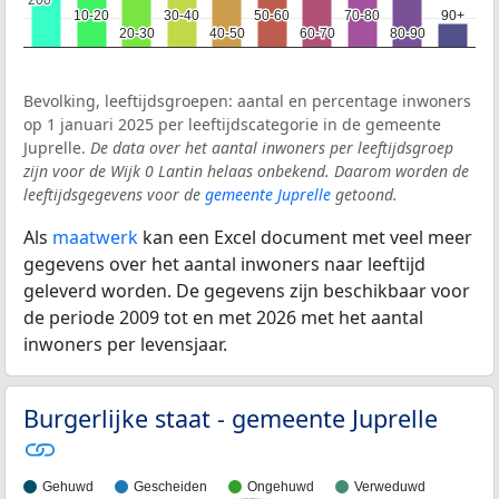
200
200
10-20
10-20
30-40
30-40
50-60
50-60
70-80
70-80
90+
90+
20-30
20-30
40-50
40-50
60-70
60-70
80-90
80-90
Bevolking, leeftijdsgroepen: aantal en percentage inwoners
op 1 januari 2025 per leeftijdscategorie in de gemeente
Juprelle.
De data over het aantal inwoners per leeftijdsgroep
zijn voor de Wijk 0 Lantin helaas onbekend. Daarom worden de
leeftijdsgegevens voor de
gemeente Juprelle
getoond.
Als
maatwerk
kan een Excel document met veel meer
gegevens over het aantal inwoners naar leeftijd
geleverd worden. De gegevens zijn beschikbaar voor
de periode 2009 tot en met 2026 met het aantal
inwoners per levensjaar.
Burgerlijke staat - gemeente Juprelle
Gehuwd
Gescheiden
Ongehuwd
Verweduwd