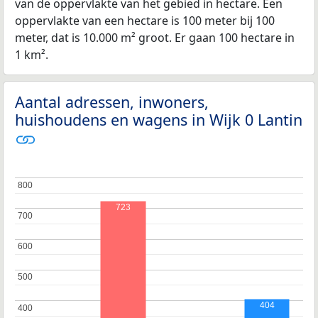
van de oppervlakte van het gebied in hectare. Een
oppervlakte van een hectare is 100 meter bij 100
meter, dat is 10.000 m² groot. Er gaan 100 hectare in
1 km².
Aantal adressen, inwoners,
huishoudens en wagens in Wijk 0 Lantin
800
800
723
700
700
600
600
500
500
404
400
400