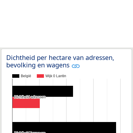
Dichtheid per hectare van adressen,
bevolking en wagens
België
Wijk 0 Lantin
Dichtheid adressen
Dichtheid adressen