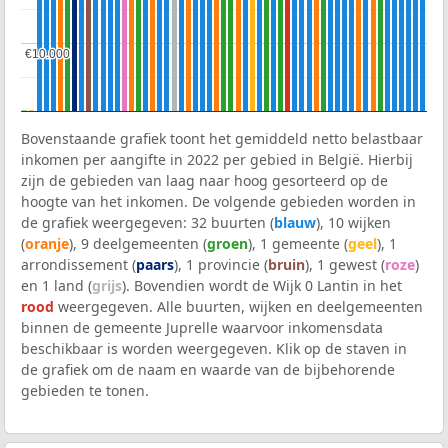
€10.000
€10.000
Bovenstaande grafiek toont het gemiddeld netto belastbaar
inkomen per aangifte in 2022 per gebied in België. Hierbij
zijn de gebieden van laag naar hoog gesorteerd op de
hoogte van het inkomen. De volgende gebieden worden in
de grafiek weergegeven: 32 buurten (
blauw
), 10 wijken
(
oranje
), 9 deelgemeenten (
groen
), 1 gemeente (
geel
), 1
arrondissement (
paars
), 1 provincie (
bruin
), 1 gewest (
roze
)
en 1 land (
grijs
). Bovendien wordt de Wijk 0 Lantin in het
rood
weergegeven. Alle buurten, wijken en deelgemeenten
binnen de gemeente Juprelle waarvoor inkomensdata
beschikbaar is worden weergegeven. Klik op de staven in
de grafiek om de naam en waarde van de bijbehorende
gebieden te tonen.