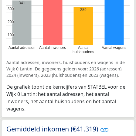
341
300
300
289
200
200
100
100
Aantal adressen
Aantal inwoners
Aantal
Aantal wagens
huishoudens
Aantal adressen, inwoners, huishoudens en wagens in de
Wijk 0 Lantin. De gegevens gelden voor: 2026 (adressen),
2024 (inwoners), 2023 (huishoudens) en 2023 (wagens).
De grafiek toont de kerncijfers van STATBEL voor de
Wijk 0 Lantin: het aantal adressen, het aantal
inwoners, het aantal huishoudens en het aantal
wagens.
Gemiddeld inkomen (€41.319)