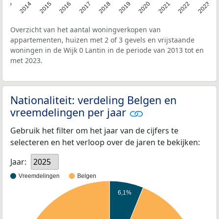
2013
2014
2015
2016
2017
2018
2019
2020
2021
2022
2023
Overzicht van het aantal woningverkopen van
appartementen, huizen met 2 of 3 gevels en vrijstaande
woningen in de Wijk 0 Lantin in de periode van 2013 tot en
met 2023.
Nationaliteit: verdeling Belgen en
vreemdelingen per jaar
Gebruik het filter om het jaar van de cijfers te
selecteren en het verloop over de jaren te bekijken:
Jaar:
2025
Vreemdelingen
Belgen
6,1%