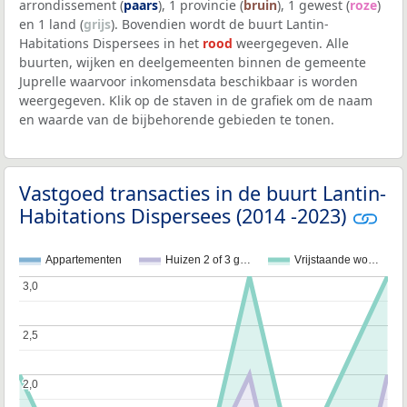
arrondissement (
paars
), 1 provincie (
bruin
), 1 gewest (
roze
)
en 1 land (
grijs
). Bovendien wordt de buurt Lantin-
Habitations Dispersees in het
rood
weergegeven. Alle
buurten, wijken en deelgemeenten binnen de gemeente
Juprelle waarvoor inkomensdata beschikbaar is worden
weergegeven. Klik op de staven in de grafiek om de naam
en waarde van de bijbehorende gebieden te tonen.
Vastgoed transacties in de buurt Lantin-
Habitations Dispersees (2014 -2023)
Appartementen
Huizen 2 of 3 g…
Vrijstaande wo…
3,0
3,0
2,5
2,5
2,0
2,0