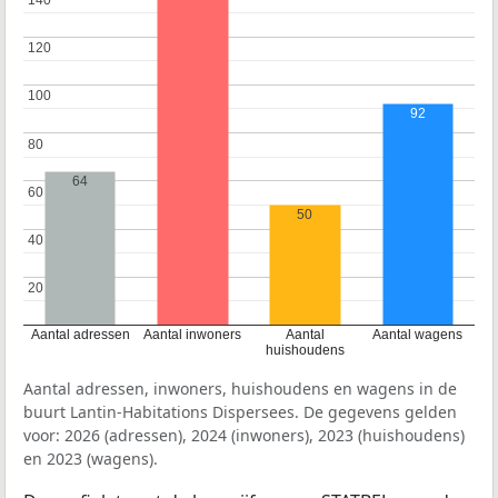
140
140
120
120
100
100
92
80
80
64
60
60
50
40
40
20
20
Aantal adressen
Aantal inwoners
Aantal
Aantal wagens
huishoudens
Aantal adressen, inwoners, huishoudens en wagens in de
buurt Lantin-Habitations Dispersees. De gegevens gelden
voor: 2026 (adressen), 2024 (inwoners), 2023 (huishoudens)
en 2023 (wagens).