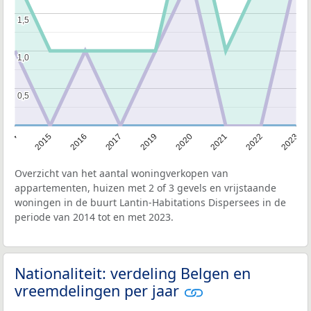
1,5
1,5
1,0
1,0
0,5
0,5
2014
2015
2016
2017
2019
2020
2021
2022
2023
Overzicht van het aantal woningverkopen van
appartementen, huizen met 2 of 3 gevels en vrijstaande
woningen in de buurt Lantin-Habitations Dispersees in de
periode van 2014 tot en met 2023.
Nationaliteit: verdeling Belgen en
vreemdelingen per jaar