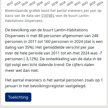
2020
2013
2019
2012
2018
2011
2024
2017
2023
2016
2022
2015
2021
2014
Bovenstaande grafiek toont het aantal inwoners per jaar op
basis van de data van
STATBEL
voor de buurt Lantin-
Habitations Dispersees.
De bevolking van de buurt Lantin-Habitations
Dispersees is met 88 personen afgenomen van 248
personen in 2011 tot 160 personen in 2024 (dat is een
daling van 35%). Het gemiddelde verschil per jaar
over de hele periode van 2011 tot en met 2024 was -7
personen (-3,12%). De ontwikkeling van de data in de
tijd volgt een licht dalende trend: De cijfers dalen
meer wel dan niet.
Het aantal inwoners is het aantal personen zoals op 1
januari in het bevolkingsregister vastgelegd.
Toelichting