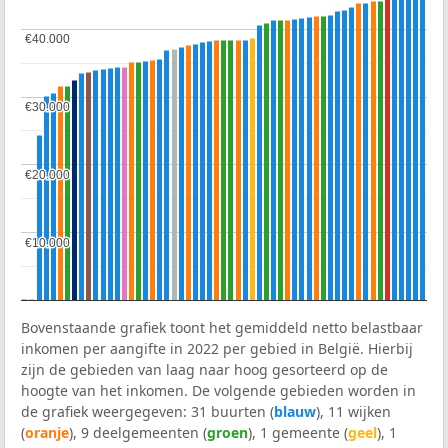
€40.000
€40.000
€30.000
€30.000
€20.000
€20.000
€10.000
€10.000
Bovenstaande grafiek toont het gemiddeld netto belastbaar
inkomen per aangifte in 2022 per gebied in België. Hierbij
zijn de gebieden van laag naar hoog gesorteerd op de
hoogte van het inkomen. De volgende gebieden worden in
de grafiek weergegeven: 31 buurten (
blauw
), 11 wijken
(
oranje
), 9 deelgemeenten (
groen
), 1 gemeente (
geel
), 1