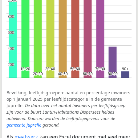
1.000
1.000
800
800
600
600
400
400
200
200
10-20
10-20
30-40
30-40
50-60
50-60
70-80
70-80
90+
90+
20-30
20-30
40-50
40-50
60-70
60-70
80-90
80-90
Bevolking, leeftijdsgroepen: aantal en percentage inwoners
op 1 januari 2025 per leeftijdscategorie in de gemeente
Juprelle.
De data over het aantal inwoners per leeftijdsgroep
zijn voor de buurt Lantin-Habitations Dispersees helaas
onbekend. Daarom worden de leeftijdsgegevens voor de
gemeente Juprelle
getoond.
Als
maatwerk
kan een Excel document met veel meer