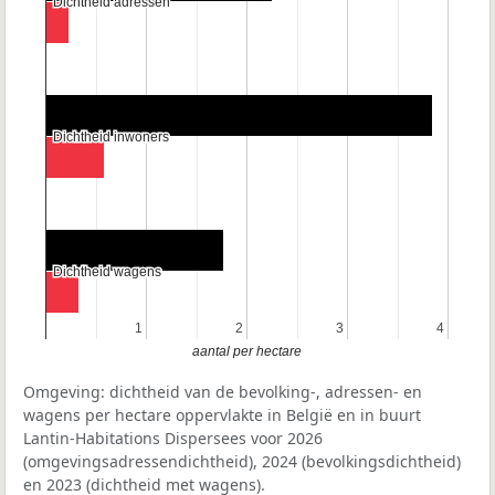
Dichtheid adressen
Dichtheid adressen
Dichtheid inwoners
Dichtheid inwoners
Dichtheid wagens
Dichtheid wagens
1
1
2
2
3
3
4
4
aantal per hectare
Omgeving: dichtheid van de bevolking-, adressen- en
wagens per hectare oppervlakte in België en in buurt
Lantin-Habitations Dispersees voor 2026
(omgevingsadressendichtheid), 2024 (bevolkingsdichtheid)
en 2023 (dichtheid met wagens).