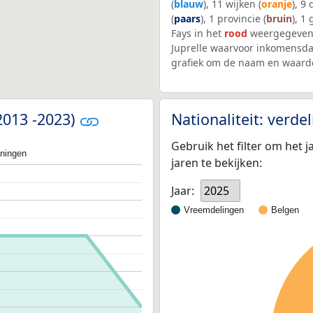
(
blauw
), 11 wijken (
oranje
), 9
(
paars
), 1 provincie (
bruin
), 1
Fays in het
rood
weergegeven.
Juprelle waarvoor inkomensda
grafiek om de naam en waarde
(2013 -2023)
Nationaliteit: verd
Gebruik het filter om het j
oningen
jaren te bekijken:
Jaar:
2025
Vreemdelingen
Belgen