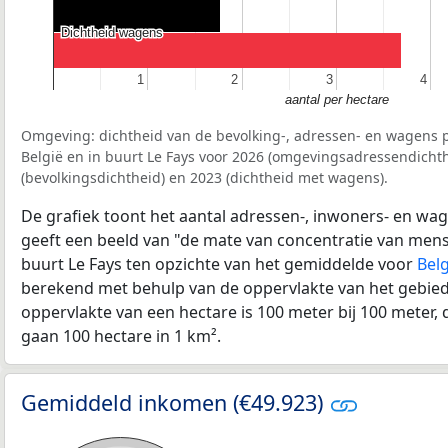
Dichtheid wagens
Dichtheid wagens
1
1
2
2
3
3
4
4
aantal per hectare
Omgeving: dichtheid van de bevolking-, adressen- en wagens p
België en in buurt Le Fays voor 2026 (omgevingsadressendichth
(bevolkingsdichtheid) en 2023 (dichtheid met wagens).
De grafiek toont het aantal adressen-, inwoners- en wag
geeft een beeld van "de mate van concentratie van mensel
buurt Le Fays ten opzichte van het gemiddelde voor
Belg
berekend met behulp van de oppervlakte van het gebied 
oppervlakte van een hectare is 100 meter bij 100 meter, d
gaan 100 hectare in 1 km².
Gemiddeld inkomen (€49.923)