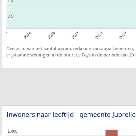
1,0
1,0
0,5
0,5
2013
2014
2016
2017
2018
2019
Overzicht van het aantal woningverkopen van appartementen, h
vrijstaande woningen in de buurt Le Fays in de periode van 201
Inwoners naar leeftijd - gemeente Juprell
1.400
1.400