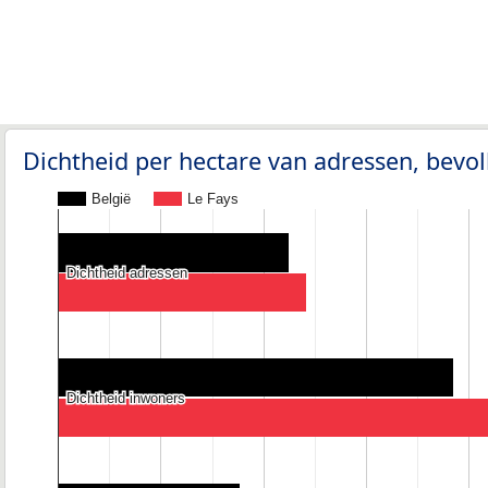
Dichtheid per hectare van adressen, bev
België
Le Fays
Dichtheid adressen
Dichtheid adressen
Dichtheid inwoners
Dichtheid inwoners