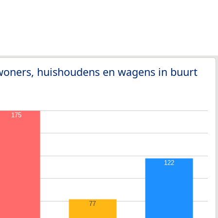
woners, huishoudens en wagens in buurt
175
122
77