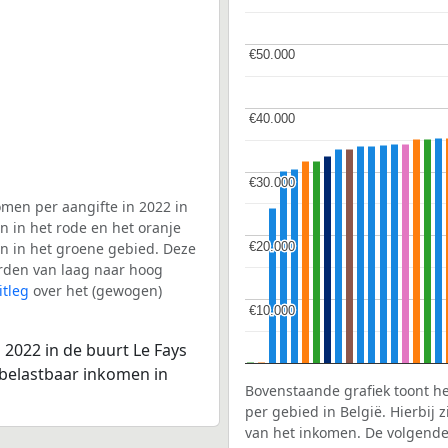
€50.000
€50.000
€40.000
€40.000
€30.000
€30.000
men per aangifte in 2022 in
n in het rode en het oranje
€20.000
€20.000
en in het groene gebied. Deze
aarden van laag naar hoog
itleg
over het (gewogen)
€10.000
€10.000
 2022 in de buurt Le Fays
 belastbaar inkomen in
Bovenstaande grafiek toont h
per gebied in België. Hierbij
van het inkomen. De volgende