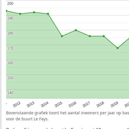
200
200
190
190
180
180
170
170
160
160
150
150
140
140
2015
20
2012
2017
2014
2019
2011
2016
2013
2018
Bovenstaande grafiek toont het aantal inwoners per jaar op ba
voor de buurt Le Fays.