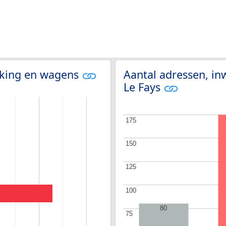
olking en wagens
Aantal adressen, in
Le Fays
175
175
150
150
125
125
100
100
80
75
75