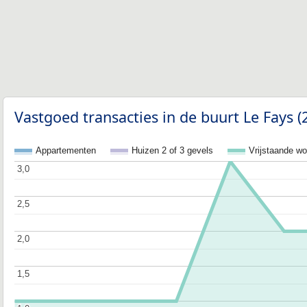
Vastgoed transacties in de buurt Le Fays 
Appartementen
Huizen 2 of 3 gevels
Vrijstaande w
3,0
3,0
2,5
2,5
2,0
2,0
1,5
1,5