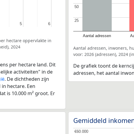
50
50
25
25
5
5
6
6
Aantal adressen
Aa
er hectare oppervlakte in
eid), 2024
Aantal adressen, inwoners, h
voor: 2026 (adressen), 2024 (
ens per hectare land. Dit
De grafiek toont de kernci
ijke activiteiten" in de
adressen, het aantal inwo
ië
. De dichtheden zijn
in hectare. Een
at is 10.000 m² groot. Er
Gemiddeld inkomen
€60.000
€60.000