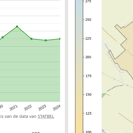
20
2022
2024
2021
2023
sis van de data van
STATBEL