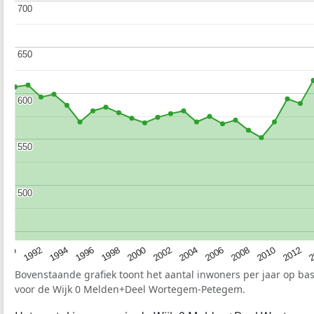
700
700
650
650
600
600
550
550
500
500
1990
1992
1994
1996
1998
2000
2002
2004
2006
2008
2010
2012
2
Bovenstaande grafiek toont het aantal inwoners per jaar op ba
voor de Wijk 0 Melden+Deel Wortegem-Petegem.