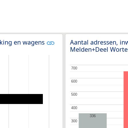
olking en wagens
Aantal adressen, in
Melden+Deel Wort
700
700
600
600
500
500
400
400
336
300
300