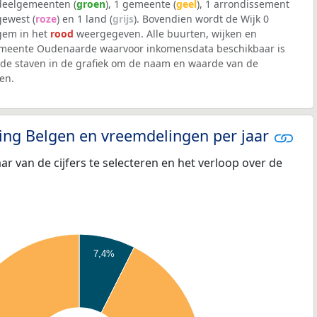
 deelgemeenten (
groen
), 1 gemeente (
geel
), 1 arrondissement
 gewest (
roze
) en 1 land (
grijs
). Bovendien wordt de Wijk 0
gem in het
rood
weergegeven. Alle buurten, wijken en
meente Oudenaarde waarvoor inkomensdata beschikbaar is
de staven in de grafiek om de naam en waarde van de
en.
eling Belgen en vreemdelingen per jaar
aar van de cijfers te selecteren en het verloop over de
7,4%