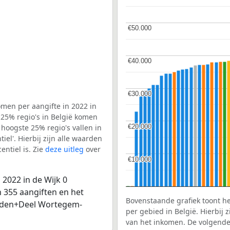
€50.000
€50.000
€40.000
€40.000
€30.000
€30.000
men per aangifte in 2022 in
25% regio's in België komen
€20.000
€20.000
 hoogste 25% regio's vallen in
el'. Hierbij zijn alle waarden
ntiel is. Zie
deze uitleg
over
€10.000
€10.000
2022 in de Wijk 0
355 aangiften en het
Bovenstaande grafiek toont h
Melden+Deel Wortegem-
per gebied in België. Hierbij
van het inkomen. De volgende