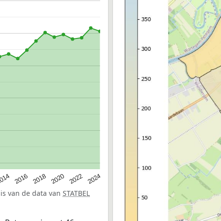
014
2016
2018
2020
2022
2024
sis van de data van
STATBEL