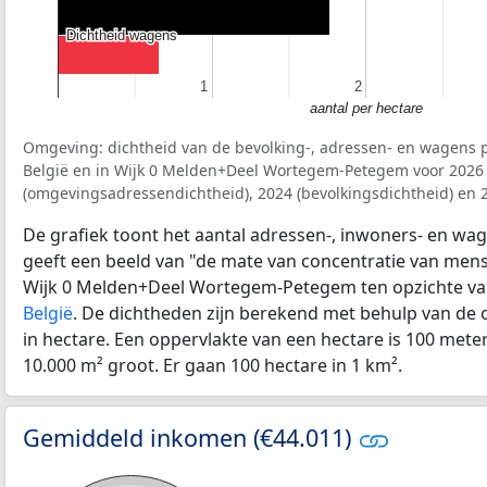
Dichtheid wagens
Dichtheid wagens
1
1
2
2
aantal per hectare
Omgeving: dichtheid van de bevolking-, adressen- en wagens p
België en in Wijk 0 Melden+Deel Wortegem-Petegem voor 2026
(omgevingsadressendichtheid), 2024 (bevolkingsdichtheid) en 
De grafiek toont het aantal adressen-, inwoners- en wag
geeft een beeld van "de mate van concentratie van mensel
Wijk 0 Melden+Deel Wortegem-Petegem ten opzichte va
België
. De dichtheden zijn berekend met behulp van de 
in hectare. Een oppervlakte van een hectare is 100 meter 
10.000 m² groot. Er gaan 100 hectare in 1 km².
Gemiddeld inkomen (€44.011)