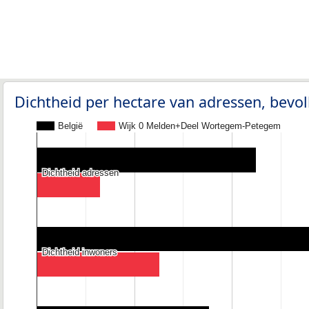
Dichtheid per hectare van adressen, bev
België
Wijk 0 Melden+Deel Wortegem-Petegem
Dichtheid adressen
Dichtheid adressen
Dichtheid inwoners
Dichtheid inwoners