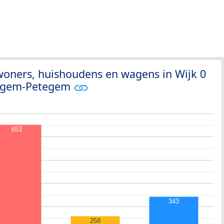
woners, huishoudens en wagens in Wijk 0
egem-Petegem
653
343
258