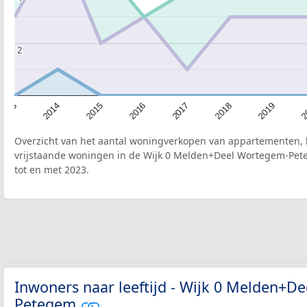
2
2
2015
2
2017
2014
2019
2016
2013
2018
Overzicht van het aantal woningverkopen van appartementen, h
vrijstaande woningen in de Wijk 0 Melden+Deel Wortegem-Pet
tot en met 2023.
Inwoners naar leeftijd - Wijk 0 Melden+D
Petegem