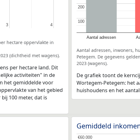
200
200
100
100
3
3
4
4
Aantal adressen
Aa
er hectare oppervlakte in
Aantal adressen, inwoners, 
2023 (dichtheid met wagens).
Petegem. De gegevens gelden 
2023 (wagens).
ens per hectare land. Dit
ijke activiteiten" in de
De grafiek toont de kernci
n het gemiddelde voor
Wortegem-Petegem: het aan
oppervlakte van het gebied
huishoudens en het aanta
bij 100 meter, dat is
Gemiddeld inkomen
€60.000
€60.000