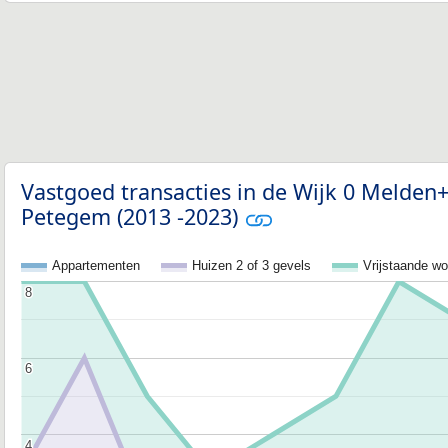
Vastgoed transacties in de Wijk 0 Melde
Petegem (2013 -2023)
Appartementen
Huizen 2 of 3 gevels
Vrijstaande w
8
8
6
6
4
4