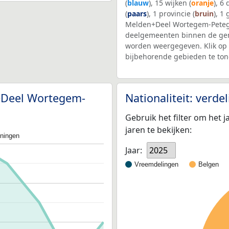
(
blauw
), 15 wijken (
oranje
), 6
(
paars
), 1 provincie (
bruin
), 1
Melden+Deel Wortegem-Pete
deelgemeenten binnen de ge
worden weergegeven. Klik op 
bijbehorende gebieden te ton
n+Deel Wortegem-
Nationaliteit: verd
Gebruik het filter om het j
jaren te bekijken:
oningen
Jaar:
2025
Vreemdelingen
Belgen