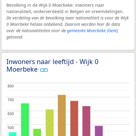
Bevolking in de Wijk 0 Moerbeke: inwoners naar
nationaliteit, onderverdeeld in Belgen en vreemdelingen.
De verdeling van de bevolking naar nationaliteit is voor de Wijk
0 Moerbeke helaas onbekend. Daarom worden hier de data
over de nationaliteiten voor de
gemeente Moerbeke (Gent)
getoond.
Inwoners naar leeftijd - Wijk 0
Moerbeke
800
800
700
700
600
600
500
500