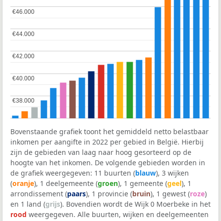
€46.000
€46.000
€44.000
€44.000
€42.000
€42.000
€40.000
€40.000
€38.000
€38.000
Bovenstaande grafiek toont het gemiddeld netto belastbaar
inkomen per aangifte in 2022 per gebied in België. Hierbij
zijn de gebieden van laag naar hoog gesorteerd op de
hoogte van het inkomen. De volgende gebieden worden in
de grafiek weergegeven: 11 buurten (
blauw
), 3 wijken
(
oranje
), 1 deelgemeente (
groen
), 1 gemeente (
geel
), 1
arrondissement (
paars
), 1 provincie (
bruin
), 1 gewest (
roze
)
en 1 land (
grijs
). Bovendien wordt de Wijk 0 Moerbeke in het
rood
weergegeven. Alle buurten, wijken en deelgemeenten