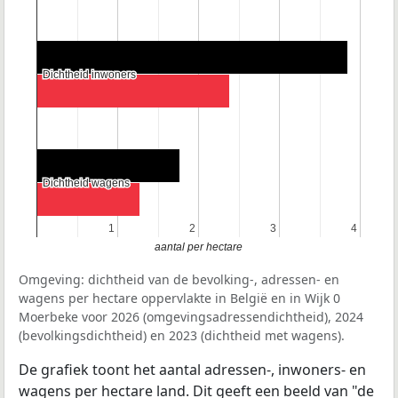
Dichtheid inwoners
Dichtheid inwoners
Dichtheid wagens
Dichtheid wagens
1
1
2
2
3
3
4
4
aantal per hectare
Omgeving: dichtheid van de bevolking-, adressen- en
wagens per hectare oppervlakte in België en in Wijk 0
Moerbeke voor 2026 (omgevingsadressendichtheid), 2024
(bevolkingsdichtheid) en 2023 (dichtheid met wagens).
De grafiek toont het aantal adressen-, inwoners- en
wagens per hectare land. Dit geeft een beeld van "de