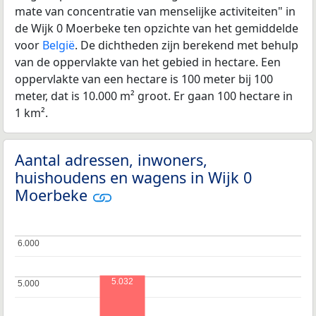
mate van concentratie van menselijke activiteiten" in
de Wijk 0 Moerbeke ten opzichte van het gemiddelde
voor
België
. De dichtheden zijn berekend met behulp
van de oppervlakte van het gebied in hectare. Een
oppervlakte van een hectare is 100 meter bij 100
meter, dat is 10.000 m² groot. Er gaan 100 hectare in
1 km².
Aantal adressen, inwoners,
huishoudens en wagens in Wijk 0
Moerbeke
6.000
6.000
5.032
5.000
5.000