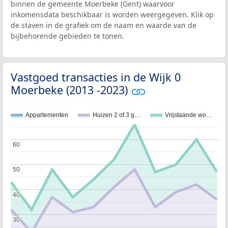
binnen de gemeente Moerbeke (Gent) waarvoor
inkomensdata beschikbaar is worden weergegeven. Klik op
de staven in de grafiek om de naam en waarde van de
bijbehorende gebieden te tonen.
Vastgoed transacties in de Wijk 0
Moerbeke (2013 -2023)
Appartementen
Huizen 2 of 3 g…
Vrijstaande wo…
60
60
50
50
40
40
30
30