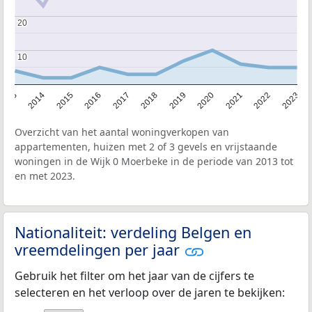
20
20
10
10
2013
2014
2015
2016
2017
2018
2019
2020
2021
2022
2023
Overzicht van het aantal woningverkopen van
appartementen, huizen met 2 of 3 gevels en vrijstaande
woningen in de Wijk 0 Moerbeke in de periode van 2013 tot
en met 2023.
Nationaliteit: verdeling Belgen en
vreemdelingen per jaar
Gebruik het filter om het jaar van de cijfers te
selecteren en het verloop over de jaren te bekijken: