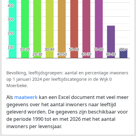
400
400
300
300
200
200
100
100
10-20
10-20
30-40
30-40
50-60
50-60
70-80
70-80
90+
90+
20-30
20-30
40-50
40-50
60-70
60-70
80-90
80-90
Bevolking, leeftijdsgroepen: aantal en percentage inwoners
op 1 januari 2024 per leeftijdscategorie in de Wijk 0
Moerbeke.
Als
maatwerk
kan een Excel document met veel meer
gegevens over het aantal inwoners naar leeftijd
geleverd worden. De gegevens zijn beschikbaar voor
de periode 1990 tot en met 2026 met het aantal
inwoners per levensjaar.