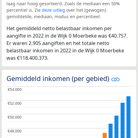
laag naar hoog gesorteerd. Zoals de mediaan een 50%
percentiel is. Zie
deze uitleg
over het (gewogen)
gemiddelde, mediaan, modus en percentieel.
Het gemiddeld netto belastbaar inkomen per
aangifte in 2022 in de Wijk 0 Moerbeke was €40.757.
Er waren 2.905 aangiften en het totale netto
belastbaar inkomen in 2022 in de Wijk 0 Moerbeke
was €118.400.373.
Gemiddeld inkomen (per gebied)
€54.000
€54.000
€52.000
€52.000
€50.000
€50.000
€48.000
€48.000