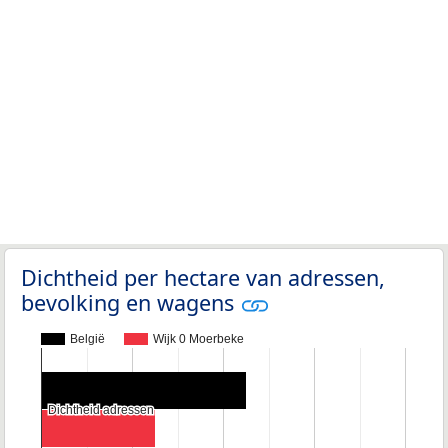
Dichtheid per hectare van adressen,
bevolking en wagens
België
Wijk 0 Moerbeke
Dichtheid adressen
Dichtheid adressen