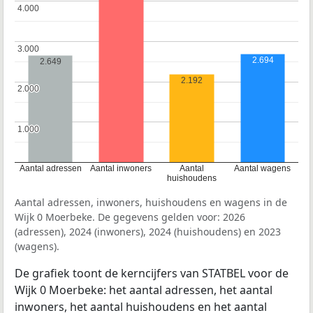
4.000
4.000
3.000
3.000
2.694
2.649
2.192
2.000
2.000
1.000
1.000
Aantal adressen
Aantal inwoners
Aantal
Aantal wagens
huishoudens
Aantal adressen, inwoners, huishoudens en wagens in de
Wijk 0 Moerbeke. De gegevens gelden voor: 2026
(adressen), 2024 (inwoners), 2024 (huishoudens) en 2023
(wagens).
De grafiek toont de kerncijfers van STATBEL voor de
Wijk 0 Moerbeke: het aantal adressen, het aantal
inwoners, het aantal huishoudens en het aantal