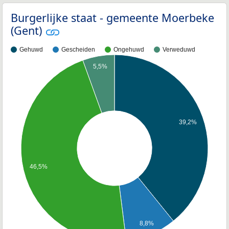
Burgerlijke staat - gemeente Moerbeke
(Gent)
Gehuwd
Gescheiden
Ongehuwd
Verweduwd
5,5%
39,2%
46,5%
8,8%