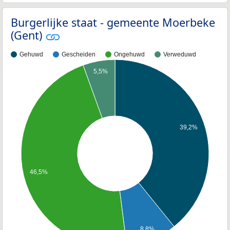
Burgerlijke staat - gemeente Moerbeke
(Gent)
Gehuwd
Gescheiden
Ongehuwd
Verweduwd
5,5%
39,2%
46,5%
8,8%