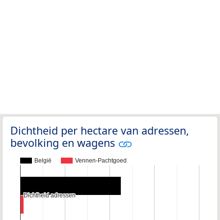
Dichtheid per hectare van adressen,
bevolking en wagens
België
Vennen-Pachtgoed
Dichtheid adressen
Dichtheid adressen