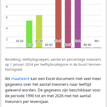
8
8
6
6
4
4
2
2
10-20
10-20
30-40
30-40
50-60
50-60
70-80
70-80
90+
90+
20-30
20-30
40-50
40-50
60-70
60-70
80-90
80-90
Bevolking, leeftijdsgroepen: aantal en percentage inwoners
op 1 januari 2024 per leeftijdscategorie in de buurt Vennen-
Pachtgoed.
Als
maatwerk
kan een Excel document met veel meer
gegevens over het aantal inwoners naar leeftijd
geleverd worden. De gegevens zijn beschikbaar voor
de periode 1990 tot en met 2026 met het aantal
inwoners per levensjaar.