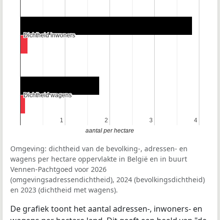
Dichtheid inwoners
Dichtheid inwoners
Dichtheid wagens
Dichtheid wagens
1
1
2
2
3
3
4
4
aantal per hectare
Omgeving: dichtheid van de bevolking-, adressen- en
wagens per hectare oppervlakte in België en in buurt
Vennen-Pachtgoed voor 2026
(omgevingsadressendichtheid), 2024 (bevolkingsdichtheid)
en 2023 (dichtheid met wagens).
De grafiek toont het aantal adressen-, inwoners- en