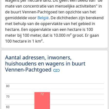
wagens per hectare land. Dit geeft een beeld van "de
mate van concentratie van menselijke activiteiten" in
de buurt Vennen-Pachtgoed ten opzichte van het
gemiddelde voor
België
. De dichtheden zijn berekend
met behulp van de oppervlakte van het gebied in
hectare. Een oppervlakte van een hectare is 100
meter bij 100 meter, dat is 10.000 m² groot. Er gaan
100 hectare in 1 km².
Aantal adressen, inwoners,
huishoudens en wagens in buurt
Vennen-Pachtgoed
80
80
72
70
70
60
60