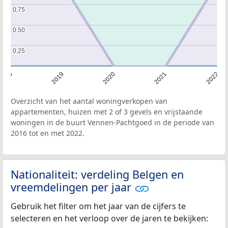
0,75
0,75
0,50
0,50
0,25
0,25
2016
2019
2020
2021
2022
Overzicht van het aantal woningverkopen van
appartementen, huizen met 2 of 3 gevels en vrijstaande
woningen in de buurt Vennen-Pachtgoed in de periode van
2016 tot en met 2022.
Nationaliteit: verdeling Belgen en
vreemdelingen per jaar
Gebruik het filter om het jaar van de cijfers te
selecteren en het verloop over de jaren te bekijken: