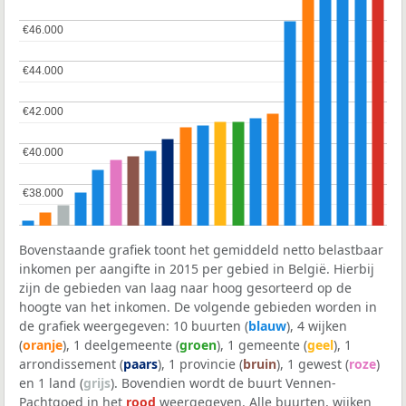
€46.000
€46.000
€44.000
€44.000
€42.000
€42.000
€40.000
€40.000
€38.000
€38.000
Bovenstaande grafiek toont het gemiddeld netto belastbaar
inkomen per aangifte in 2015 per gebied in België. Hierbij
zijn de gebieden van laag naar hoog gesorteerd op de
hoogte van het inkomen. De volgende gebieden worden in
de grafiek weergegeven: 10 buurten (
blauw
), 4 wijken
(
oranje
), 1 deelgemeente (
groen
), 1 gemeente (
geel
), 1
arrondissement (
paars
), 1 provincie (
bruin
), 1 gewest (
roze
)
en 1 land (
grijs
). Bovendien wordt de buurt Vennen-
Pachtgoed in het
rood
weergegeven. Alle buurten, wijken