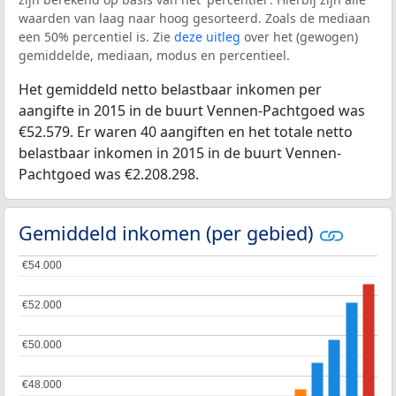
waarden van laag naar hoog gesorteerd. Zoals de mediaan
een 50% percentiel is. Zie
deze uitleg
over het (gewogen)
gemiddelde, mediaan, modus en percentieel.
Het gemiddeld netto belastbaar inkomen per
aangifte in 2015 in de buurt Vennen-Pachtgoed was
€52.579. Er waren 40 aangiften en het totale netto
belastbaar inkomen in 2015 in de buurt Vennen-
Pachtgoed was €2.208.298.
Gemiddeld inkomen (per gebied)
€54.000
€54.000
€52.000
€52.000
€50.000
€50.000
€48.000
€48.000