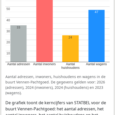
50
50
47
40
40
33
30
30
24
20
20
10
10
Aantal adressen
Aantal inwoners
Aantal
Aantal wagens
huishoudens
Aantal adressen, inwoners, huishoudens en wagens in de
buurt Vennen-Pachtgoed. De gegevens gelden voor: 2026
(adressen), 2024 (inwoners), 2024 (huishoudens) en 2023
(wagens).
De grafiek toont de kerncijfers van STATBEL voor de
buurt Vennen-Pachtgoed: het aantal adressen, het
aantal inwoners, het aantal huishoudens en het