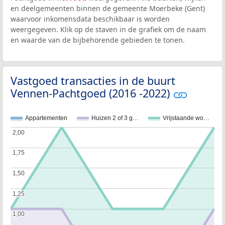
en deelgemeenten binnen de gemeente Moerbeke (Gent)
waarvoor inkomensdata beschikbaar is worden
weergegeven. Klik op de staven in de grafiek om de naam
en waarde van de bijbehorende gebieden te tonen.
Vastgoed transacties in de buurt
Vennen-Pachtgoed (2016 -2022)
Appartementen
Huizen 2 of 3 g…
Vrijstaande wo…
2,00
2,00
1,75
1,75
1,50
1,50
1,25
1,25
1,00
1,00