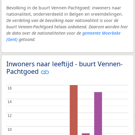
Bevolking in de buurt Vennen-Pachtgoed: inwoners naar
nationaliteit, onderverdeeld in Belgen en vreemdelingen.
De verdeling van de bevolking naar nationaliteit is voor de
buurt Vennen-Pachtgoed helaas onbekend. Daarom worden hier
de data over de nationaliteiten voor de
gemeente Moerbeke
(Gent)
getoond.
Inwoners naar leeftijd - buurt Vennen-
Pachtgoed
16
16
14
14
12
12
10
10