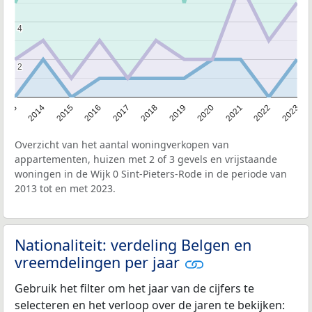
4
4
2
2
2013
2014
2015
2016
2017
2018
2019
2020
2021
2022
2023
Overzicht van het aantal woningverkopen van
appartementen, huizen met 2 of 3 gevels en vrijstaande
woningen in de Wijk 0 Sint-Pieters-Rode in de periode van
2013 tot en met 2023.
Nationaliteit: verdeling Belgen en
vreemdelingen per jaar
Gebruik het filter om het jaar van de cijfers te
selecteren en het verloop over de jaren te bekijken: