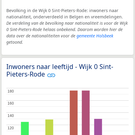
Bevolking in de Wijk 0 Sint-Pieters-Rode: inwoners naar
nationaliteit, onderverdeeld in Belgen en vreemdelingen.
De verdeling van de bevolking naar nationaliteit is voor de Wijk
0 Sint-Pieters-Rode helaas onbekend. Daarom worden hier de
data over de nationaliteiten voor de
gemeente Holsbeek
getoond.
Inwoners naar leeftijd - Wijk 0 Sint-
Pieters-Rode
180
180
160
160
140
140
120
120