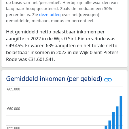
op basis van het 'percentiel'. Hierbij zijn alle waarden van
laag naar hoog gesorteerd. Zoals de mediaan een 50%
percentiel is. Zie
deze uitleg
over het (gewogen)
gemiddelde, mediaan, modus en percentieel.
Het gemiddeld netto belastbaar inkomen per
aangifte in 2022 in de Wijk 0 Sint-Pieters-Rode was
€49.455. Er waren 639 aangiften en het totale netto
belastbaar inkomen in 2022 in de Wijk 0 Sint-Pieters-
Rode was €31.601.541.
Gemiddeld inkomen (per gebied)
€65.000
€65.000
€60.000
€60.000
€55.000
€55.000