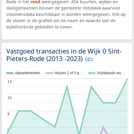
Rode in het
rood
weergegeven. Alle buurten, wijken en
deelgemeenten binnen de gemeente Holsbeek waarvoor
inkomensdata beschikbaar is worden weergegeven. Klik op
de staven in de grafiek om de naam en waarde van de
bijbehorende gebieden te tonen.
Vastgoed transacties in de Wijk 0 Sint-
Pieters-Rode (2013 -2023)
Appartementen
Huizen 2 of 3 g…
Vrijstaande wo…
12
12
10
10
8
8
6
6