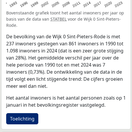
2023
1990
1993
1996
1999
2002
2005
2008
2011
2014
2017
2020
Bovenstaande grafiek toont het aantal inwoners per jaar op
basis van de data van
STATBEL
voor de Wijk 0 Sint-Pieters-
Rode.
De bevolking van de Wijk 0 Sint-Pieters-Rode is met
237 inwoners gestegen van 861 inwoners in 1990 tot
1.098 inwoners in 2024 (dat is een zeer grote stijging
van 28%). Het gemiddelde verschil per jaar over de
hele periode van 1990 tot en met 2024 was 7
inwoners (0,73%). De ontwikkeling van de data in de
tijd volgt een licht stijgende trend: De cijfers groeien
meer wel dan niet.
Het aantal inwoners is het aantal personen zoals op 1
januari in het bevolkingsregister vastgelegd.
Toelichting