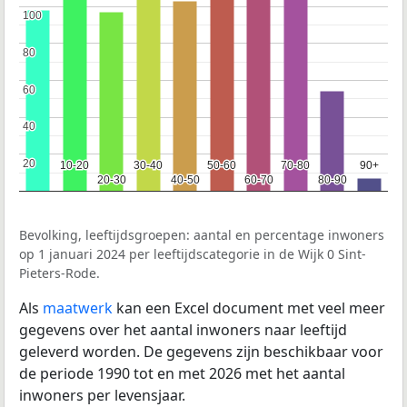
100
100
80
80
60
60
40
40
20
20
10-20
10-20
30-40
30-40
50-60
50-60
70-80
70-80
90+
90+
20-30
20-30
40-50
40-50
60-70
60-70
80-90
80-90
Bevolking, leeftijdsgroepen: aantal en percentage inwoners
op 1 januari 2024 per leeftijdscategorie in de Wijk 0 Sint-
Pieters-Rode.
Als
maatwerk
kan een Excel document met veel meer
gegevens over het aantal inwoners naar leeftijd
geleverd worden. De gegevens zijn beschikbaar voor
de periode 1990 tot en met 2026 met het aantal
inwoners per levensjaar.