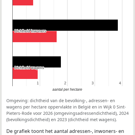
Dichtheid inwoners
Dichtheid inwoners
Dichtheid wagens
Dichtheid wagens
1
1
2
2
3
3
4
4
aantal per hectare
Omgeving: dichtheid van de bevolking-, adressen- en
wagens per hectare oppervlakte in België en in Wijk 0 Sint-
Pieters-Rode voor 2026 (omgevingsadressendichtheid), 2024
(bevolkingsdichtheid) en 2023 (dichtheid met wagens).
De grafiek toont het aantal adressen-, inwoners- en