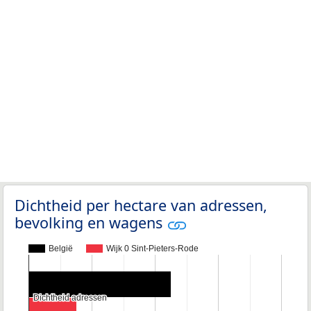
Dichtheid per hectare van adressen,
bevolking en wagens
België
Wijk 0 Sint-Pieters-Rode
Dichtheid adressen
Dichtheid adressen