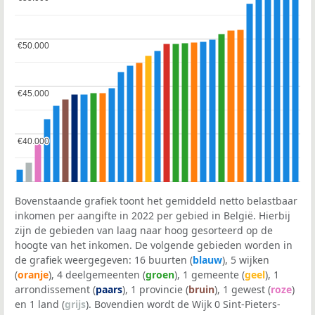
€50.000
€50.000
€45.000
€45.000
€40.000
€40.000
Bovenstaande grafiek toont het gemiddeld netto belastbaar
inkomen per aangifte in 2022 per gebied in België. Hierbij
zijn de gebieden van laag naar hoog gesorteerd op de
hoogte van het inkomen. De volgende gebieden worden in
de grafiek weergegeven: 16 buurten (
blauw
), 5 wijken
(
oranje
), 4 deelgemeenten (
groen
), 1 gemeente (
geel
), 1
arrondissement (
paars
), 1 provincie (
bruin
), 1 gewest (
roze
)
en 1 land (
grijs
). Bovendien wordt de Wijk 0 Sint-Pieters-