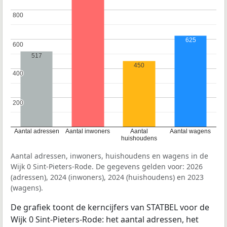
800
800
625
600
600
517
450
400
400
200
200
Aantal adressen
Aantal inwoners
Aantal
Aantal wagens
huishoudens
Aantal adressen, inwoners, huishoudens en wagens in de
Wijk 0 Sint-Pieters-Rode. De gegevens gelden voor: 2026
(adressen), 2024 (inwoners), 2024 (huishoudens) en 2023
(wagens).
De grafiek toont de kerncijfers van STATBEL voor de
Wijk 0 Sint-Pieters-Rode: het aantal adressen, het