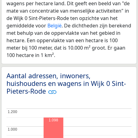
wagens per hectare land. Dit geeft een beeld van "de
mate van concentratie van menselijke activiteiten" in
de Wijk 0 Sint-Pieters-Rode ten opzichte van het
gemiddelde voor
België
. De dichtheden zijn berekend
met behulp van de oppervlakte van het gebied in
hectare. Een oppervlakte van een hectare is 100
meter bij 100 meter, dat is 10.000 m² groot. Er gaan
100 hectare in 1 km².
Aantal adressen, inwoners,
huishoudens en wagens in Wijk 0 Sint-
Pieters-Rode
1.200
1.200
1.098
1.000
1.000