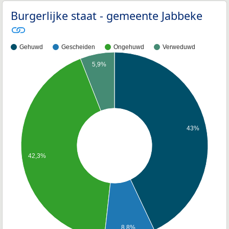
Burgerlijke staat - gemeente Jabbeke
Gehuwd
Gescheiden
Ongehuwd
Verweduwd
5,9%
43%
42,3%
8,8%