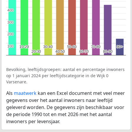
400
400
300
300
200
200
100
100
10-20
10-20
30-40
30-40
50-60
50-60
70-80
70-80
90+
90+
20-30
20-30
40-50
40-50
60-70
60-70
80-90
80-90
Bevolking, leeftijdsgroepen: aantal en percentage inwoners
op 1 januari 2024 per leeftijdscategorie in de Wijk 0
Varsenare.
Als
maatwerk
kan een Excel document met veel meer
gegevens over het aantal inwoners naar leeftijd
geleverd worden. De gegevens zijn beschikbaar voor
de periode 1990 tot en met 2026 met het aantal
inwoners per levensjaar.