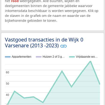
het
rood
weergegeven. Alle buurten, wijken en
deelgemeenten binnen de gemeente Jabbeke waarvoor
inkomensdata beschikbaar is worden weergegeven. Klik op
de staven in de grafiek om de naam en waarde van de
bijbehorende gebieden te tonen.
Vastgoed transacties in de Wijk 0
Varsenare (2013 -2023)
Appartementen
Huizen 2 of 3 g…
Vrijstaande wo…
60
60
50
50
40
40