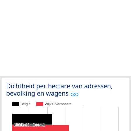
Dichtheid per hectare van adressen,
bevolking en wagens
België
Wijk 0 Varsenare
Dichtheid adressen
Dichtheid adressen