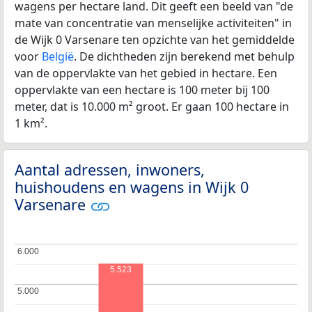
wagens per hectare land. Dit geeft een beeld van "de
mate van concentratie van menselijke activiteiten" in
de Wijk 0 Varsenare ten opzichte van het gemiddelde
voor
België
. De dichtheden zijn berekend met behulp
van de oppervlakte van het gebied in hectare. Een
oppervlakte van een hectare is 100 meter bij 100
meter, dat is 10.000 m² groot. Er gaan 100 hectare in
1 km².
Aantal adressen, inwoners,
huishoudens en wagens in Wijk 0
Varsenare
6.000
6.000
5.523
5.000
5.000