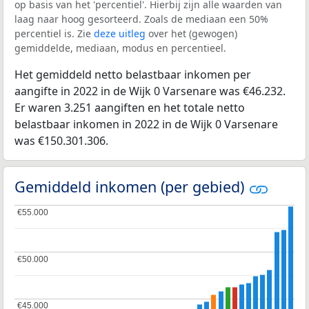
op basis van het 'percentiel'. Hierbij zijn alle waarden van
laag naar hoog gesorteerd. Zoals de mediaan een 50%
percentiel is. Zie
deze uitleg
over het (gewogen)
gemiddelde, mediaan, modus en percentieel.
Het gemiddeld netto belastbaar inkomen per
aangifte in 2022 in de Wijk 0 Varsenare was €46.232.
Er waren 3.251 aangiften en het totale netto
belastbaar inkomen in 2022 in de Wijk 0 Varsenare
was €150.301.306.
Gemiddeld inkomen (per gebied)
€55.000
€55.000
€50.000
€50.000
€45.000
€45.000