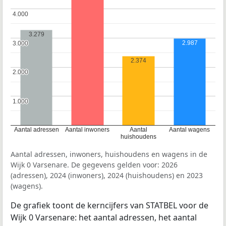
4.000
4.000
3.279
2.987
3.000
3.000
2.374
2.000
2.000
1.000
1.000
Aantal adressen
Aantal inwoners
Aantal
Aantal wagens
huishoudens
Aantal adressen, inwoners, huishoudens en wagens in de
Wijk 0 Varsenare. De gegevens gelden voor: 2026
(adressen), 2024 (inwoners), 2024 (huishoudens) en 2023
(wagens).
De grafiek toont de kerncijfers van STATBEL voor de
Wijk 0 Varsenare: het aantal adressen, het aantal