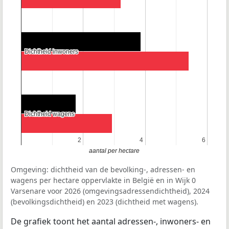
Dichtheid inwoners
Dichtheid inwoners
Dichtheid wagens
Dichtheid wagens
2
2
4
4
6
6
aantal per hectare
Omgeving: dichtheid van de bevolking-, adressen- en
wagens per hectare oppervlakte in België en in Wijk 0
Varsenare voor 2026 (omgevingsadressendichtheid), 2024
(bevolkingsdichtheid) en 2023 (dichtheid met wagens).
De grafiek toont het aantal adressen-, inwoners- en