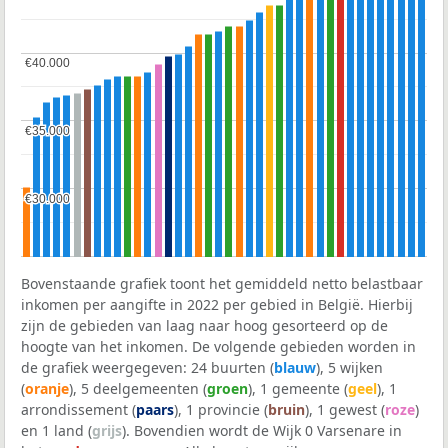
€40.000
€40.000
€35.000
€35.000
€30.000
€30.000
Bovenstaande grafiek toont het gemiddeld netto belastbaar
inkomen per aangifte in 2022 per gebied in België. Hierbij
zijn de gebieden van laag naar hoog gesorteerd op de
hoogte van het inkomen. De volgende gebieden worden in
de grafiek weergegeven: 24 buurten (
blauw
), 5 wijken
(
oranje
), 5 deelgemeenten (
groen
), 1 gemeente (
geel
), 1
arrondissement (
paars
), 1 provincie (
bruin
), 1 gewest (
roze
)
en 1 land (
grijs
). Bovendien wordt de Wijk 0 Varsenare in