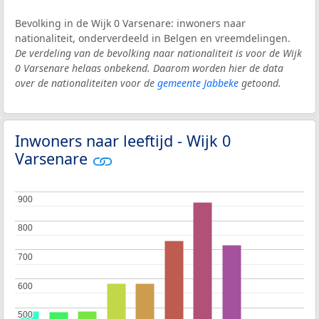
Bevolking in de Wijk 0 Varsenare: inwoners naar
nationaliteit, onderverdeeld in Belgen en vreemdelingen.
De verdeling van de bevolking naar nationaliteit is voor de Wijk
0 Varsenare helaas onbekend. Daarom worden hier de data
over de nationaliteiten voor de
gemeente Jabbeke
getoond.
Inwoners naar leeftijd - Wijk 0
Varsenare
900
900
800
800
700
700
600
600
500
500