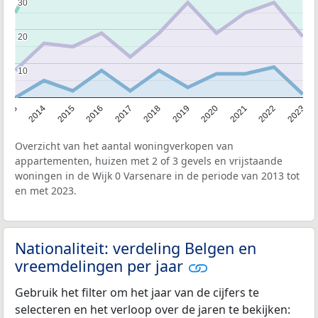
30
30
20
20
10
10
2013
2014
2015
2016
2017
2018
2019
2020
2021
2022
2023
Overzicht van het aantal woningverkopen van
appartementen, huizen met 2 of 3 gevels en vrijstaande
woningen in de Wijk 0 Varsenare in de periode van 2013 tot
en met 2023.
Nationaliteit: verdeling Belgen en
vreemdelingen per jaar
Gebruik het filter om het jaar van de cijfers te
selecteren en het verloop over de jaren te bekijken: