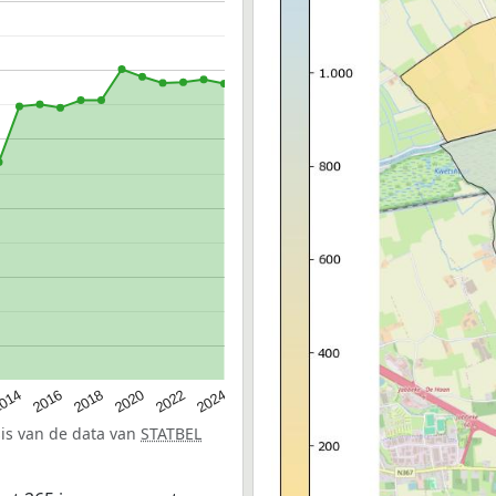
014
2016
2018
2020
2022
2024
sis van de data van
STATBEL