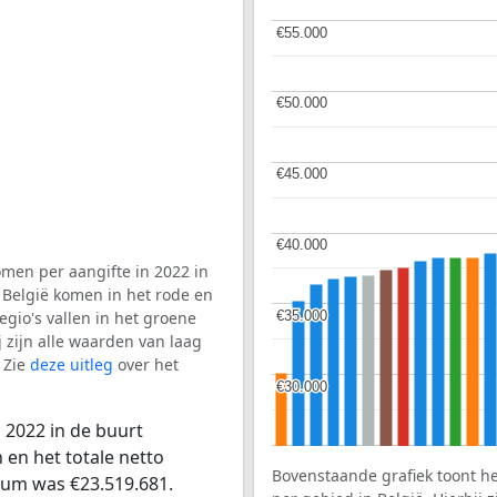
€55.000
€55.000
€50.000
€50.000
€45.000
€45.000
€40.000
€40.000
men per aangifte in 2022 in
 België komen in het rode en
€35.000
€35.000
gio's vallen in het groene
j zijn alle waarden van laag
 Zie
deze uitleg
over het
€30.000
€30.000
 2022 in de buurt
en het totale netto
Bovenstaande grafiek toont h
rum was €23.519.681.