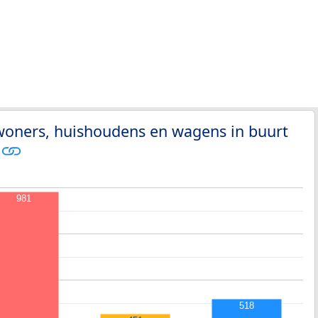
woners, huishoudens en wagens in buurt
m
981
518