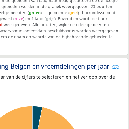
 zijn de gebieden van laag naar hoog gesorteerd op de hoogte
 gebieden worden in de grafiek weergegeven: 23 buurten
deelgemeenten (
groen
), 1 gemeente (
geel
), 1 arrondissement
 gewest (
roze
) en 1 land (
grijs
). Bovendien wordt de buurt
od
weergegeven. Alle buurten, wijken en deelgemeenten
waarvoor inkomensdata beschikbaar is worden weergegeven.
iek om de naam en waarde van de bijbehorende gebieden te
eling Belgen en vreemdelingen per jaar
aar van de cijfers te selecteren en het verloop over de