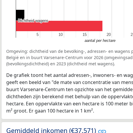
Dichtheid wagens
Dichtheid wagens
5
5
10
10
15
15
20
20
2
2
aantal per hectare
Omgeving: dichtheid van de bevolking-, adressen- en wagens p
België en in buurt Varsenare-Centrum voor 2026 (omgevingsad
(bevolkingsdichtheid) en 2023 (dichtheid met wagens).
De grafiek toont het aantal adressen-, inwoners- en wag
geeft een beeld van "de mate van concentratie van mensel
buurt Varsenare-Centrum ten opzichte van het gemidde
dichtheden zijn berekend met behulp van de oppervlakte
hectare. Een oppervlakte van een hectare is 100 meter bij
m² groot. Er gaan 100 hectare in 1 km².
Gemiddeld inkomen (€37.571)