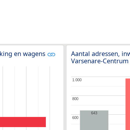
olking en wagens
Aantal adressen, in
Varsenare-Centru
1.000
1.000
800
800
643
600
600