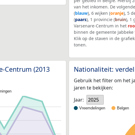
per gebied in België. Hierbij
van het inkomen. De volgende
(
blauw
), 6 wijken (
oranje
), 5 
(
paars
), 1 provincie (
bruin
), 1
Varsenare-Centrum in het
ro
binnen de gemeente Jabbeke 
Klik op de staven in de graf
tonen.
re-Centrum (2013
Nationaliteit: verd
Gebruik het filter om het j
jaren te bekijken:
oningen
Jaar:
2025
Vreemdelingen
Belgen