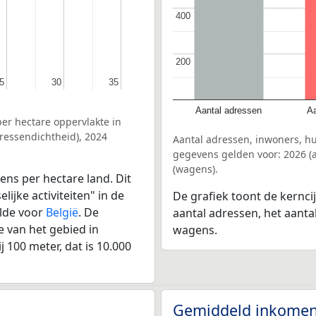
400
400
200
200
5
5
30
30
35
35
Aantal adressen
Aa
er hectare oppervlakte in
ressendichtheid), 2024
Aantal adressen, inwoners, h
gegevens gelden voor: 2026 (a
(wagens).
ens per hectare land. Dit
ijke activiteiten" in de
De grafiek toont de kernc
lde voor
België
. De
aantal adressen, het aanta
 van het gebied in
wagens.
 100 meter, dat is 10.000
Gemiddeld inkomen