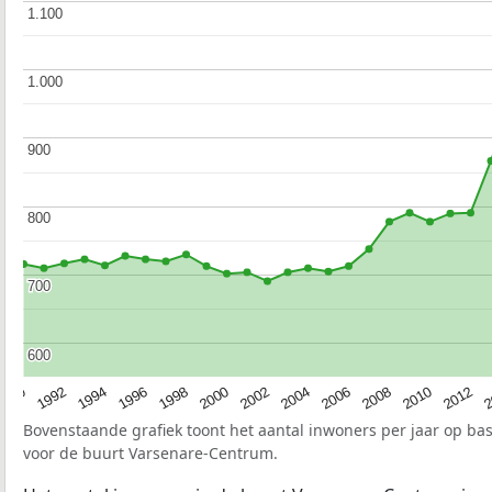
1.100
1.100
1.000
1.000
900
900
800
800
700
700
600
600
1990
1992
1994
1996
1998
2000
2002
2004
2006
2008
2010
2012
2
Bovenstaande grafiek toont het aantal inwoners per jaar op ba
voor de buurt Varsenare-Centrum.