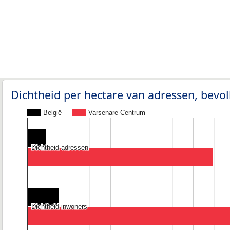
Dichtheid per hectare van adressen, bev
België
Varsenare-Centrum
Dichtheid adressen
Dichtheid adressen
Dichtheid inwoners
Dichtheid inwoners