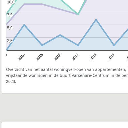
10,0
10,0
7,5
7,5
5,0
5,0
2,5
2,5
2015
2
2017
2014
2019
2016
2013
2018
Overzicht van het aantal woningverkopen van appartementen, h
vrijstaande woningen in de buurt Varsenare-Centrum in de per
2023.