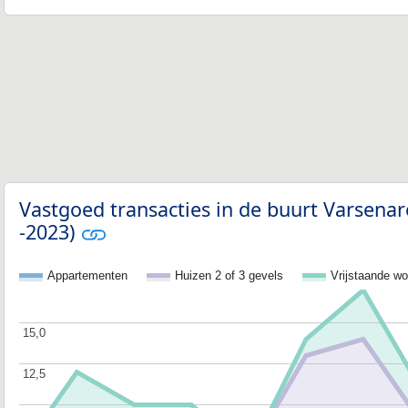
Vastgoed transacties in de buurt Varsena
-2023)
Appartementen
Huizen 2 of 3 gevels
Vrijstaande w
15,0
15,0
12,5
12,5