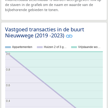
de staven in de grafiek om de naam en waarde van de
bijbehorende gebieden te tonen.
Vastgoed transacties in de buurt
Nieuwwege (2019 -2023)
Appartementen
Huizen 2 of 3 g…
Vrijstaande wo…
1,0
1,0
0,8
0,8
0,6
0,6
0,4
0,4