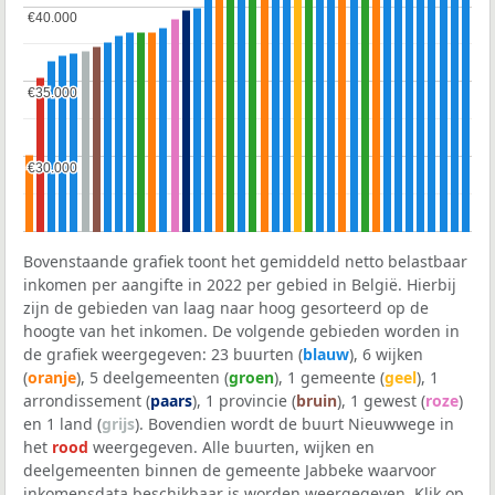
€40.000
€40.000
€35.000
€35.000
€30.000
€30.000
Bovenstaande grafiek toont het gemiddeld netto belastbaar
inkomen per aangifte in 2022 per gebied in België. Hierbij
zijn de gebieden van laag naar hoog gesorteerd op de
hoogte van het inkomen. De volgende gebieden worden in
de grafiek weergegeven: 23 buurten (
blauw
), 6 wijken
(
oranje
), 5 deelgemeenten (
groen
), 1 gemeente (
geel
), 1
arrondissement (
paars
), 1 provincie (
bruin
), 1 gewest (
roze
)
en 1 land (
grijs
). Bovendien wordt de buurt Nieuwwege in
het
rood
weergegeven. Alle buurten, wijken en
deelgemeenten binnen de gemeente Jabbeke waarvoor
inkomensdata beschikbaar is worden weergegeven. Klik op