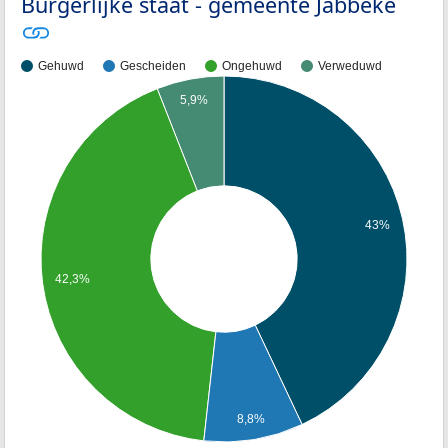
Burgerlijke staat - gemeente Jabbeke
Gehuwd
Gescheiden
Ongehuwd
Verweduwd
5,9%
43%
42,3%
8,8%