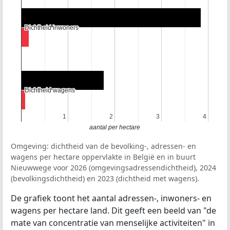
Dichtheid inwoners
Dichtheid inwoners
Dichtheid wagens
Dichtheid wagens
1
1
2
2
3
3
4
4
aantal per hectare
Omgeving: dichtheid van de bevolking-, adressen- en
wagens per hectare oppervlakte in België en in buurt
Nieuwwege voor 2026 (omgevingsadressendichtheid), 2024
(bevolkingsdichtheid) en 2023 (dichtheid met wagens).
De grafiek toont het aantal adressen-, inwoners- en
wagens per hectare land. Dit geeft een beeld van "de
mate van concentratie van menselijke activiteiten" in