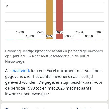
2
2
1
1
10-20
10-20
30-40
30-40
50-60
50-60
70-80
70-80
90+
90+
20-30
20-30
40-50
40-50
60-70
60-70
80-90
80-90
Bevolking, leeftijdsgroepen: aantal en percentage inwoners
op 1 januari 2024 per leeftijdscategorie in de buurt
Nieuwwege.
Als
maatwerk
kan een Excel document met veel meer
gegevens over het aantal inwoners naar leeftijd
geleverd worden. De gegevens zijn beschikbaar voor
de periode 1990 tot en met 2026 met het aantal
inwoners per levensjaar.