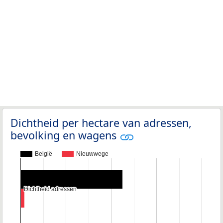
Dichtheid per hectare van adressen,
bevolking en wagens
België
Nieuwwege
Dichtheid adressen
Dichtheid adressen