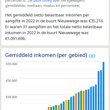
percentiel is. Zie
deze uitleg
over het (gewogen)
gemiddelde, mediaan, modus en percentieel.
Het gemiddeld netto belastbaar inkomen per
aangifte in 2022 in de buurt Nieuwwege was €35.216.
Er waren 31 aangiften en het totale netto belastbaar
inkomen in 2022 in de buurt Nieuwwege was
€1.091.696.
Gemiddeld inkomen (per gebied)
€55.000
€55.000
€50.000
€50.000
€45.000
€45.000