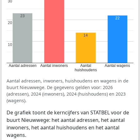
30
30
23
22
20
20
14
10
10
Aantal adressen
Aantal inwoners
Aantal
Aantal wagens
huishoudens
Aantal adressen, inwoners, huishoudens en wagens in de
buurt Nieuwwege. De gegevens gelden voor: 2026
(adressen), 2024 (inwoners), 2024 (huishoudens) en 2023
(wagens).
De grafiek toont de kerncijfers van STATBEL voor de
buurt Nieuwwege: het aantal adressen, het aantal
inwoners, het aantal huishoudens en het aantal
wagens.