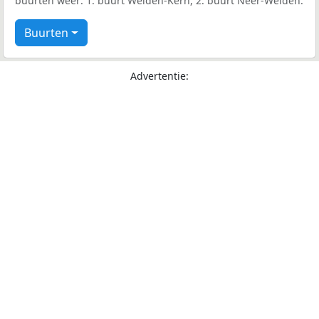
buurten weer: 1: buurt Welden-Kern, 2: buurt Neer-Welden.
Buurten
Advertentie: