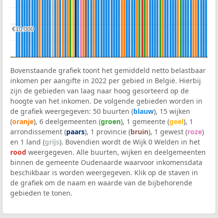
€10.000
€10.000
Bovenstaande grafiek toont het gemiddeld netto belastbaar
inkomen per aangifte in 2022 per gebied in België. Hierbij
zijn de gebieden van laag naar hoog gesorteerd op de
hoogte van het inkomen. De volgende gebieden worden in
de grafiek weergegeven: 50 buurten (
blauw
), 15 wijken
(
oranje
), 6 deelgemeenten (
groen
), 1 gemeente (
geel
), 1
arrondissement (
paars
), 1 provincie (
bruin
), 1 gewest (
roze
)
en 1 land (
grijs
). Bovendien wordt de Wijk 0 Welden in het
rood
weergegeven. Alle buurten, wijken en deelgemeenten
binnen de gemeente Oudenaarde waarvoor inkomensdata
beschikbaar is worden weergegeven. Klik op de staven in
de grafiek om de naam en waarde van de bijbehorende
gebieden te tonen.