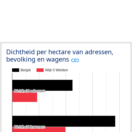
Dichtheid per hectare van adressen,
bevolking en wagens
België
Wijk 0 Welden
Dichtheid adressen
Dichtheid adressen
Dichtheid inwoners
Dichtheid inwoners