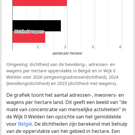
Dichtheid wagens
Dichtheid wagens
1
1
2
2
3
3
4
4
aantal per hectare
Omgeving: dichtheid van de bevolking-, adressen- en
wagens per hectare oppervlakte in België en in Wijk 0
Welden voor 2026 (omgevingsadressendichtheid), 2024
(bevolkingsdichtheid) en 2023 (dichtheid met wagens).
De grafiek toont het aantal adressen-, inwoners- en
wagens per hectare land. Dit geeft een beeld van "de
mate van concentratie van menselijke activiteiten" in
de Wijk 0 Welden ten opzichte van het gemiddelde
voor
België
. De dichtheden zijn berekend met behulp
van de oppervlakte van het gebied in hectare. Een