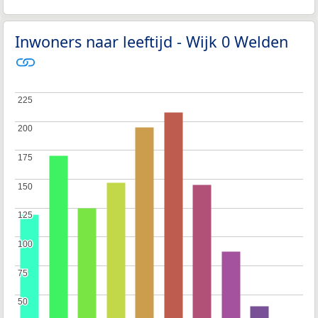
Inwoners naar leeftijd - Wijk 0 Welden
225
225
200
200
175
175
150
150
125
125
100
100
75
75
50
50