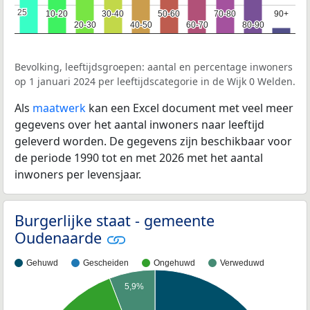
25
25
10-20
10-20
30-40
30-40
50-60
50-60
70-80
70-80
90+
90+
20-30
20-30
40-50
40-50
60-70
60-70
80-90
80-90
Bevolking, leeftijdsgroepen: aantal en percentage inwoners
op 1 januari 2024 per leeftijdscategorie in de Wijk 0 Welden.
Als
maatwerk
kan een Excel document met veel meer
gegevens over het aantal inwoners naar leeftijd
geleverd worden. De gegevens zijn beschikbaar voor
de periode 1990 tot en met 2026 met het aantal
inwoners per levensjaar.
Burgerlijke staat - gemeente
Oudenaarde
Gehuwd
Gescheiden
Ongehuwd
Verweduwd
5,9%