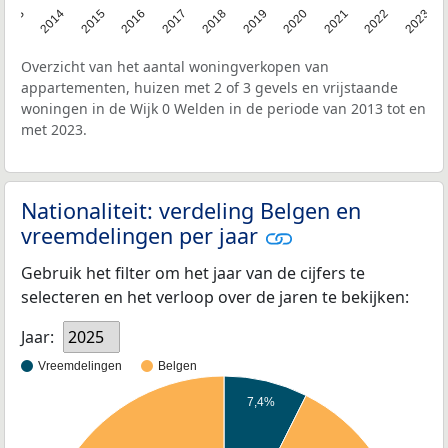
2013
2014
2015
2016
2017
2018
2019
2020
2021
2022
2023
Overzicht van het aantal woningverkopen van
appartementen, huizen met 2 of 3 gevels en vrijstaande
woningen in de Wijk 0 Welden in de periode van 2013 tot en
met 2023.
Nationaliteit: verdeling Belgen en
vreemdelingen per jaar
Gebruik het filter om het jaar van de cijfers te
selecteren en het verloop over de jaren te bekijken:
Jaar:
2025
Vreemdelingen
Belgen
7,4%