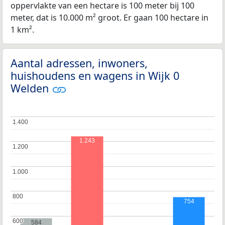
oppervlakte van een hectare is 100 meter bij 100
meter, dat is 10.000 m² groot. Er gaan 100 hectare in
1 km².
Aantal adressen, inwoners,
huishoudens en wagens in Wijk 0
Welden
1.400
1.400
1.243
1.200
1.200
1.000
1.000
800
800
754
600
600
584