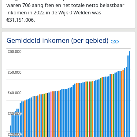
waren 706 aangiften en het totale netto belastbaar
inkomen in 2022 in de Wijk 0 Welden was
€31.151.006.
Gemiddeld inkomen (per gebied)
€60.000
€60.000
€50.000
€50.000
€40.000
€40.000
€30.000
€30.000
€20.000
€20.000