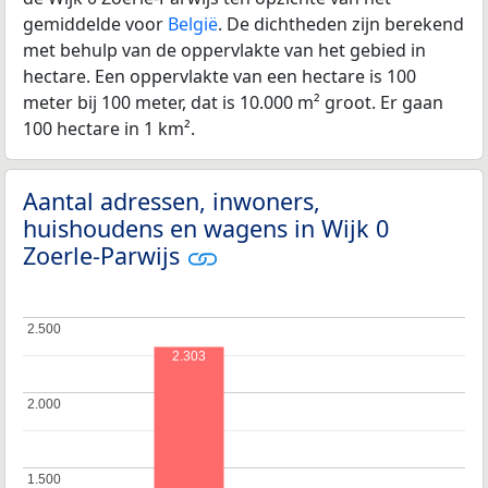
gemiddelde voor
België
. De dichtheden zijn berekend
met behulp van de oppervlakte van het gebied in
hectare. Een oppervlakte van een hectare is 100
meter bij 100 meter, dat is 10.000 m² groot. Er gaan
100 hectare in 1 km².
Aantal adressen, inwoners,
huishoudens en wagens in Wijk 0
Zoerle-Parwijs
2.500
2.500
2.303
2.000
2.000
1.500
1.500