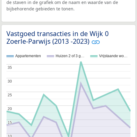
de staven in de grafiek om de naam en waarde van de
bijbehorende gebieden te tonen.
Vastgoed transacties in de Wijk 0
Zoerle-Parwijs (2013 -2023)
Appartementen
Huizen 2 of 3 g…
Vrijstaande wo…
35
35
30
30
25
25
20
20
15
15
10
10