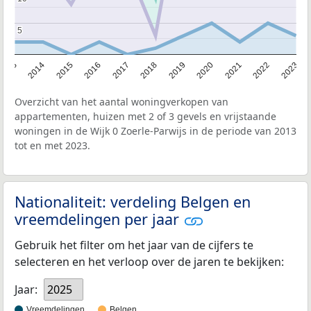
5
5
2013
2014
2015
2016
2017
2018
2019
2020
2021
2022
2023
Overzicht van het aantal woningverkopen van
appartementen, huizen met 2 of 3 gevels en vrijstaande
woningen in de Wijk 0 Zoerle-Parwijs in de periode van 2013
tot en met 2023.
Nationaliteit: verdeling Belgen en
vreemdelingen per jaar
Gebruik het filter om het jaar van de cijfers te
selecteren en het verloop over de jaren te bekijken:
Jaar:
2025
Vreemdelingen
Belgen