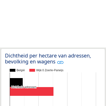
Dichtheid per hectare van adressen,
bevolking en wagens
België
Wijk 0 Zoerle-Parwijs
Dichtheid adressen
Dichtheid adressen