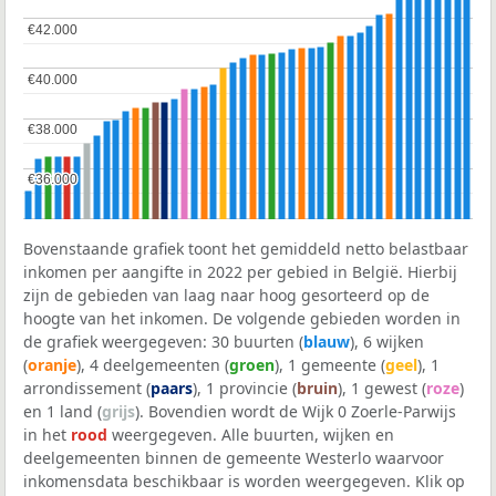
€42.000
€42.000
€40.000
€40.000
€38.000
€38.000
€36.000
€36.000
Bovenstaande grafiek toont het gemiddeld netto belastbaar
inkomen per aangifte in 2022 per gebied in België. Hierbij
zijn de gebieden van laag naar hoog gesorteerd op de
hoogte van het inkomen. De volgende gebieden worden in
de grafiek weergegeven: 30 buurten (
blauw
), 6 wijken
(
oranje
), 4 deelgemeenten (
groen
), 1 gemeente (
geel
), 1
arrondissement (
paars
), 1 provincie (
bruin
), 1 gewest (
roze
)
en 1 land (
grijs
). Bovendien wordt de Wijk 0 Zoerle-Parwijs
in het
rood
weergegeven. Alle buurten, wijken en
deelgemeenten binnen de gemeente Westerlo waarvoor
inkomensdata beschikbaar is worden weergegeven. Klik op