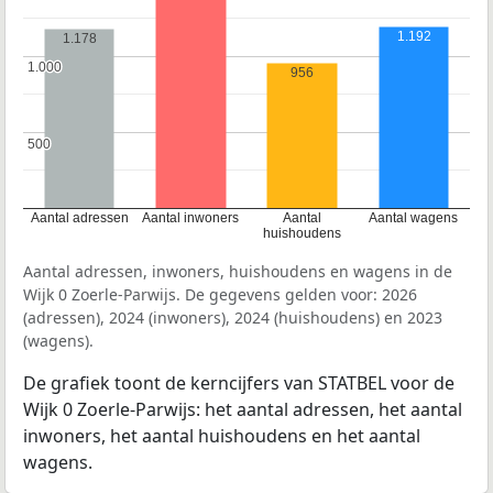
1.192
1.178
1.000
1.000
956
500
500
Aantal adressen
Aantal inwoners
Aantal
Aantal wagens
huishoudens
Aantal adressen, inwoners, huishoudens en wagens in de
Wijk 0 Zoerle-Parwijs. De gegevens gelden voor: 2026
(adressen), 2024 (inwoners), 2024 (huishoudens) en 2023
(wagens).
De grafiek toont de kerncijfers van STATBEL voor de
Wijk 0 Zoerle-Parwijs: het aantal adressen, het aantal
inwoners, het aantal huishoudens en het aantal
wagens.