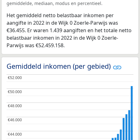
gemiddelde, mediaan, modus en percentieel.
Het gemiddeld netto belastbaar inkomen per
aangifte in 2022 in de Wijk 0 Zoerle-Parwijs was
€36.455. Er waren 1.439 aangiften en het totale netto
belastbaar inkomen in 2022 in de Wijk 0 Zoerle-
Parwijs was €52.459.158.
Gemiddeld inkomen (per gebied)
€52.000
€52.000
€50.000
€50.000
€48.000
€48.000
€46.000
€46.000
€44.000
€44.000