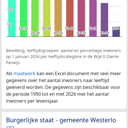
100
100
50
50
10-20
10-20
30-40
30-40
50-60
50-60
70-80
70-80
90+
90+
20-30
20-30
40-50
40-50
60-70
60-70
80-90
80-90
Bevolking, leeftijdsgroepen: aantal en percentage inwoners
op 1 januari 2024 per leeftijdscategorie in de Wijk 0 Zoerle-
Parwijs.
Als
maatwerk
kan een Excel document met veel meer
gegevens over het aantal inwoners naar leeftijd
geleverd worden. De gegevens zijn beschikbaar voor
de periode 1990 tot en met 2026 met het aantal
inwoners per levensjaar.
Burgerlijke staat - gemeente Westerlo