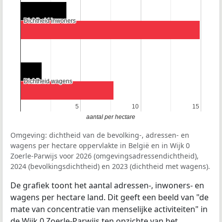
Dichtheid inwoners
Dichtheid inwoners
Dichtheid wagens
Dichtheid wagens
5
5
10
10
15
15
aantal per hectare
Omgeving: dichtheid van de bevolking-, adressen- en
wagens per hectare oppervlakte in België en in Wijk 0
Zoerle-Parwijs voor 2026 (omgevingsadressendichtheid),
2024 (bevolkingsdichtheid) en 2023 (dichtheid met wagens).
De grafiek toont het aantal adressen-, inwoners- en
wagens per hectare land. Dit geeft een beeld van "de
mate van concentratie van menselijke activiteiten" in
de Wijk 0 Zoerle-Parwijs ten opzichte van het