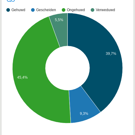
Gehuwd
Gescheiden
Ongehuwd
Verweduwd
5,5%
39,7%
45,4%
9,3%