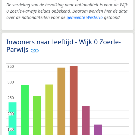
De verdeling van de bevolking naar nationaliteit is voor de Wijk
0 Zoerle-Parwijs helaas onbekend. Daarom worden hier de data
over de nationaliteiten voor de
gemeente Westerlo
getoond.
Inwoners naar leeftijd - Wijk 0 Zoerle-
Parwijs
350
350
300
300
250
250
200
200
150
150