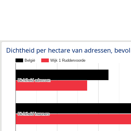
Dichtheid per hectare van adressen, bev
België
Wijk 1 Ruddervoorde
Dichtheid adressen
Dichtheid adressen
Dichtheid inwoners
Dichtheid inwoners