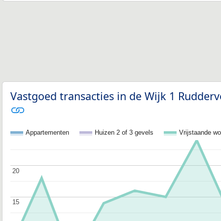
Vastgoed transacties in de Wijk 1 Rudderv
Appartementen
Huizen 2 of 3 gevels
Vrijstaande w
20
20
15
15