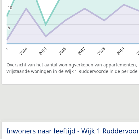
10
10
5
5
2015
2
2017
2014
2019
2016
2013
2018
Overzicht van het aantal woningverkopen van appartementen, h
vrijstaande woningen in de Wijk 1 Ruddervoorde in de periode 
Inwoners naar leeftijd - Wijk 1 Ruddervo