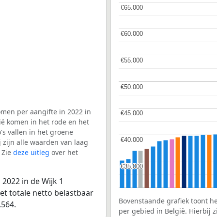
€65.000
€65.000
€60.000
€60.000
€55.000
€55.000
€50.000
€50.000
men per aangifte in 2022 in
€45.000
€45.000
ië komen in het rode en het
s vallen in het groene
€40.000
€40.000
j zijn alle waarden van laag
 Zie
deze uitleg
over het
€35.000
€35.000
2022 in de Wijk 1
t totale netto belastbaar
Bovenstaande grafiek toont h
.564.
per gebied in België. Hierbij