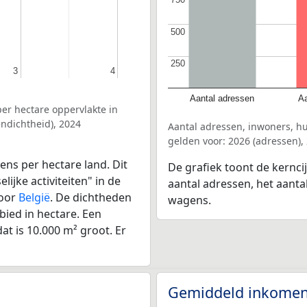
500
500
250
250
3
3
4
4
Aantal adressen
Aa
er hectare oppervlakte in
ndichtheid), 2024
Aantal adressen, inwoners, h
gelden voor: 2026 (adressen),
ens per hectare land. Dit
De grafiek toont de kernci
ijke activiteiten" in de
aantal adressen, het aanta
voor
België
. De dichtheden
wagens.
bied in hectare. Een
at is 10.000 m² groot. Er
Gemiddeld inkomen