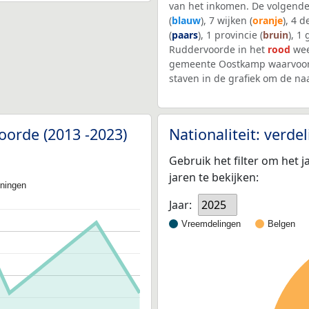
van het inkomen. De volgende
(
blauw
), 7 wijken (
oranje
), 4 
(
paars
), 1 provincie (
bruin
), 1
Ruddervoorde in het
rood
wee
gemeente Oostkamp waarvoor 
staven in de grafiek om de n
oorde (2013 -2023)
Nationaliteit: verd
Gebruik het filter om het j
jaren te bekijken:
oningen
Jaar:
2025
Vreemdelingen
Belgen