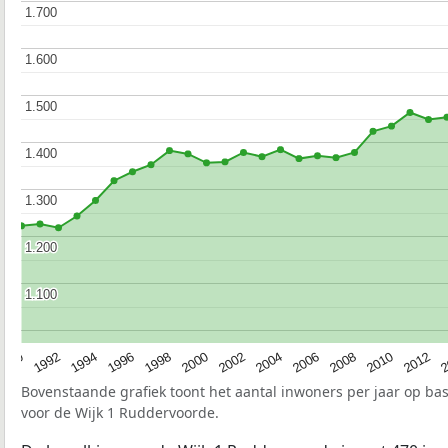
1.700
1.700
1.600
1.600
1.500
1.500
1.400
1.400
1.300
1.300
1.200
1.200
1.100
1.100
1990
1992
1994
1996
1998
2000
2002
2004
2006
2008
2010
2012
2
Bovenstaande grafiek toont het aantal inwoners per jaar op ba
voor de Wijk 1 Ruddervoorde.