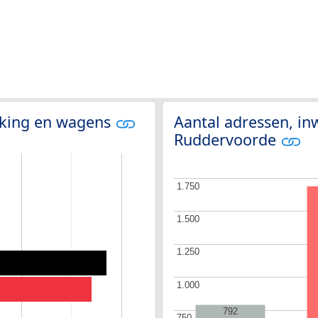
olking en wagens
Aantal adressen, in
Ruddervoorde
1.750
1.750
1.500
1.500
1.250
1.250
1.000
1.000
792
750
750