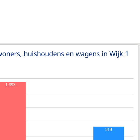
woners, huishoudens en wagens in Wijk 1
1.693
919