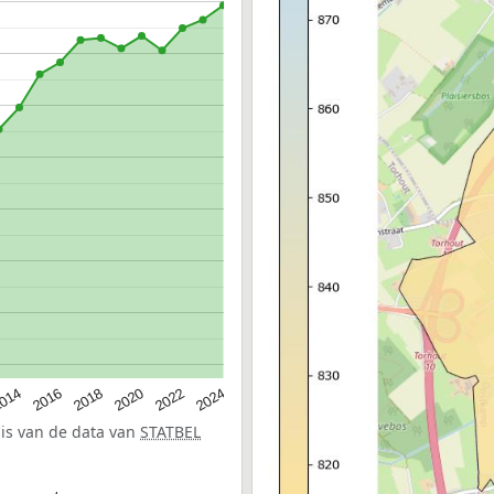
014
2016
2018
2020
2022
2024
sis van de data van
STATBEL