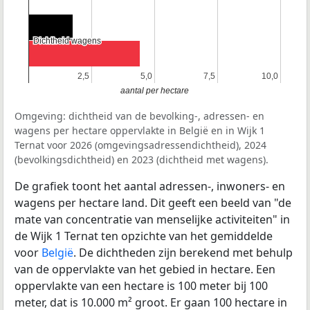
Dichtheid wagens
Dichtheid wagens
2,5
2,5
5,0
5,0
7,5
7,5
10,0
10,0
aantal per hectare
Omgeving: dichtheid van de bevolking-, adressen- en
wagens per hectare oppervlakte in België en in Wijk 1
Ternat voor 2026 (omgevingsadressendichtheid), 2024
(bevolkingsdichtheid) en 2023 (dichtheid met wagens).
De grafiek toont het aantal adressen-, inwoners- en
wagens per hectare land. Dit geeft een beeld van "de
mate van concentratie van menselijke activiteiten" in
de Wijk 1 Ternat ten opzichte van het gemiddelde
voor
België
. De dichtheden zijn berekend met behulp
van de oppervlakte van het gebied in hectare. Een
oppervlakte van een hectare is 100 meter bij 100
meter, dat is 10.000 m² groot. Er gaan 100 hectare in