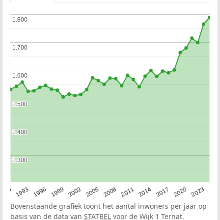
1.800
1.800
1.700
1.700
1.600
1.600
1.500
1.500
1.400
1.400
1.300
1.300
2023
1990
1993
1996
1999
2002
2005
2008
2011
2014
2017
2020
Bovenstaande grafiek toont het aantal inwoners per jaar op
basis van de data van
STATBEL
voor de Wijk 1 Ternat.