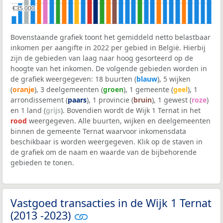
€35.000
€35.000
Bovenstaande grafiek toont het gemiddeld netto belastbaar
inkomen per aangifte in 2022 per gebied in België. Hierbij
zijn de gebieden van laag naar hoog gesorteerd op de
hoogte van het inkomen. De volgende gebieden worden in
de grafiek weergegeven: 18 buurten (
blauw
), 5 wijken
(
oranje
), 3 deelgemeenten (
groen
), 1 gemeente (
geel
), 1
arrondissement (
paars
), 1 provincie (
bruin
), 1 gewest (
roze
)
en 1 land (
grijs
). Bovendien wordt de Wijk 1 Ternat in het
rood
weergegeven. Alle buurten, wijken en deelgemeenten
binnen de gemeente Ternat waarvoor inkomensdata
beschikbaar is worden weergegeven. Klik op de staven in
de grafiek om de naam en waarde van de bijbehorende
gebieden te tonen.
Vastgoed transacties in de Wijk 1 Ternat
(2013 -2023)