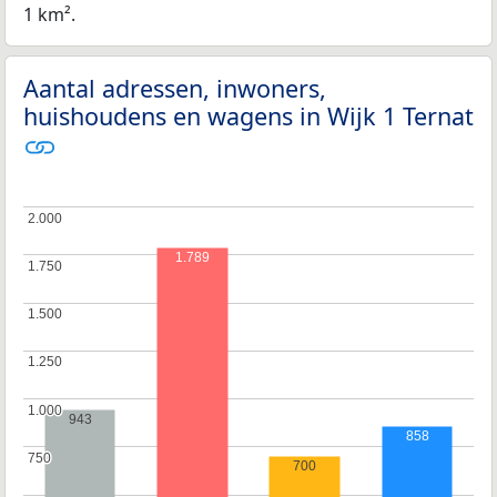
1 km².
Aantal adressen, inwoners,
huishoudens en wagens in Wijk 1 Ternat
2.000
2.000
1.789
1.750
1.750
1.500
1.500
1.250
1.250
1.000
1.000
943
858
750
750
700