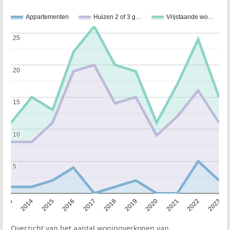
Appartementen
Huizen 2 of 3 g…
Vrijstaande wo…
25
25
20
20
15
15
10
10
5
5
2013
2014
2015
2016
2017
2018
2019
2020
2021
2022
2023
Overzicht van het aantal woningverkopen van