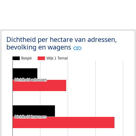
Dichtheid per hectare van adressen,
bevolking en wagens
België
Wijk 1 Ternat
Dichtheid adressen
Dichtheid adressen
Dichtheid inwoners
Dichtheid inwoners