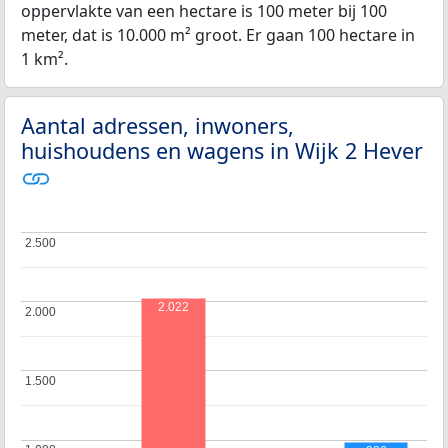
oppervlakte van een hectare is 100 meter bij 100
meter, dat is 10.000 m² groot. Er gaan 100 hectare in
1 km².
Aantal adressen, inwoners,
huishoudens en wagens in Wijk 2 Hever
2.500
2.500
2.022
2.000
2.000
1.500
1.500