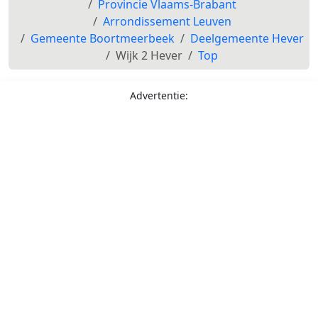
Provincie Vlaams-Brabant
Arrondissement Leuven
Gemeente Boortmeerbeek
Deelgemeente Hever
Wijk 2 Hever
Top
Advertentie: