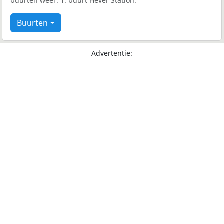
buurten weer: 1: buurt Hever Station.
Buurten
Advertentie: