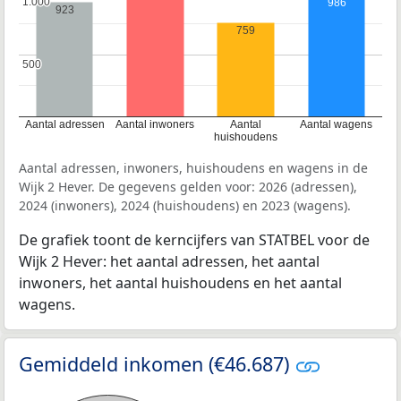
1.000
1.000
986
923
759
500
500
Aantal adressen
Aantal inwoners
Aantal
Aantal wagens
huishoudens
Aantal adressen, inwoners, huishoudens en wagens in de
Wijk 2 Hever. De gegevens gelden voor: 2026 (adressen),
2024 (inwoners), 2024 (huishoudens) en 2023 (wagens).
De grafiek toont de kerncijfers van STATBEL voor de
Wijk 2 Hever: het aantal adressen, het aantal
inwoners, het aantal huishoudens en het aantal
wagens.
Gemiddeld inkomen (€46.687)