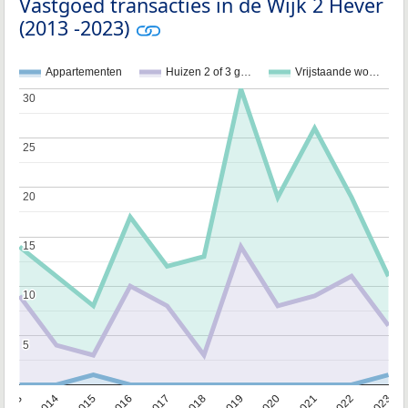
Vastgoed transacties in de Wijk 2 Hever
(2013 -2023)
Appartementen
Huizen 2 of 3 g…
Vrijstaande wo…
30
30
25
25
20
20
15
15
10
10
5
5
2013
2014
2015
2016
2017
2018
2019
2020
2021
2022
2023