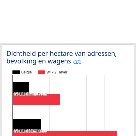
Dichtheid per hectare van adressen,
bevolking en wagens
België
Wijk 2 Hever
Dichtheid adressen
Dichtheid adressen
Dichtheid inwoners
Dichtheid inwoners