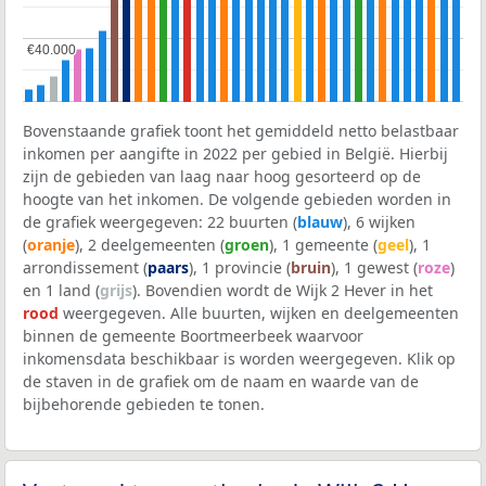
€40.000
€40.000
Bovenstaande grafiek toont het gemiddeld netto belastbaar
inkomen per aangifte in 2022 per gebied in België. Hierbij
zijn de gebieden van laag naar hoog gesorteerd op de
hoogte van het inkomen. De volgende gebieden worden in
de grafiek weergegeven: 22 buurten (
blauw
), 6 wijken
(
oranje
), 2 deelgemeenten (
groen
), 1 gemeente (
geel
), 1
arrondissement (
paars
), 1 provincie (
bruin
), 1 gewest (
roze
)
en 1 land (
grijs
). Bovendien wordt de Wijk 2 Hever in het
rood
weergegeven. Alle buurten, wijken en deelgemeenten
binnen de gemeente Boortmeerbeek waarvoor
inkomensdata beschikbaar is worden weergegeven. Klik op
de staven in de grafiek om de naam en waarde van de
bijbehorende gebieden te tonen.