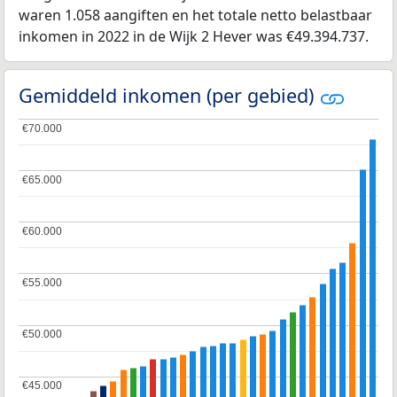
waren 1.058 aangiften en het totale netto belastbaar
inkomen in 2022 in de Wijk 2 Hever was €49.394.737.
Gemiddeld inkomen (per gebied)
€70.000
€70.000
€65.000
€65.000
€60.000
€60.000
€55.000
€55.000
€50.000
€50.000
€45.000
€45.000