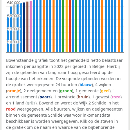
€40.000
€40.000
€30.000
€30.000
€20.000
€20.000
€10.000
€10.000
Bovenstaande grafiek toont het gemiddeld netto belastbaar
inkomen per aangifte in 2022 per gebied in België. Hierbij
zijn de gebieden van laag naar hoog gesorteerd op de
hoogte van het inkomen. De volgende gebieden worden in
de grafiek weergegeven: 24 buurten (
blauw
), 4 wijken
(
oranje
), 2 deelgemeenten (
groen
), 1 gemeente (
geel
), 1
arrondissement (
paars
), 1 provincie (
bruin
), 1 gewest (
roze
)
en 1 land (
grijs
). Bovendien wordt de Wijk 2 Schilde in het
rood
weergegeven. Alle buurten, wijken en deelgemeenten
binnen de gemeente Schilde waarvoor inkomensdata
beschikbaar is worden weergegeven. Klik op de staven in
de grafiek om de naam en waarde van de bijbehorende