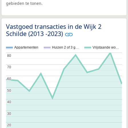
gebieden te tonen.
Vastgoed transacties in de Wijk 2
Schilde (2013 -2023)
Appartementen
Huizen 2 of 3 g…
Vrijstaande wo…
80
80
70
70
60
60
50
50
40
40
30
30
20
20