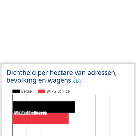
Dichtheid per hectare van adressen,
bevolking en wagens
België
Wijk 2 Schilde
Dichtheid adressen
Dichtheid adressen