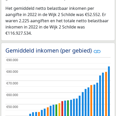
Het gemiddeld netto belastbaar inkomen per
aangifte in 2022 in de Wijk 2 Schilde was €52.552. Er
waren 2.225 aangiften en het totale netto belastbaar
inkomen in 2022 in de Wijk 2 Schilde was
€116.927.534.
Gemiddeld inkomen (per gebied)
€90.000
€90.000
€80.000
€80.000
€70.000
€70.000
€60.000
€60.000
€50.000
€50.000