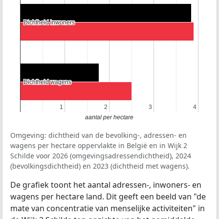
Dichtheid inwoners
Dichtheid inwoners
Dichtheid wagens
Dichtheid wagens
1
1
2
2
3
3
4
4
aantal per hectare
Omgeving: dichtheid van de bevolking-, adressen- en
wagens per hectare oppervlakte in België en in Wijk 2
Schilde voor 2026 (omgevingsadressendichtheid), 2024
(bevolkingsdichtheid) en 2023 (dichtheid met wagens).
De grafiek toont het aantal adressen-, inwoners- en
wagens per hectare land. Dit geeft een beeld van "de
mate van concentratie van menselijke activiteiten" in