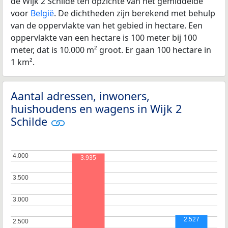
de Wijk 2 Schilde ten opzichte van het gemiddelde
voor
België
. De dichtheden zijn berekend met behulp
van de oppervlakte van het gebied in hectare. Een
oppervlakte van een hectare is 100 meter bij 100
meter, dat is 10.000 m² groot. Er gaan 100 hectare in
1 km².
Aantal adressen, inwoners,
huishoudens en wagens in Wijk 2
Schilde
4.000
4.000
3.935
3.500
3.500
3.000
3.000
2.527
2.500
2.500