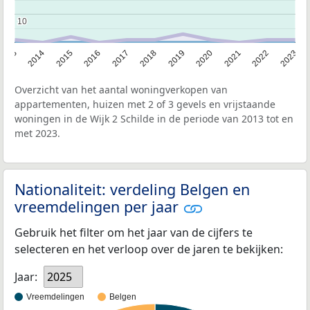
10
10
2013
2014
2015
2016
2017
2018
2019
2020
2021
2022
2023
Overzicht van het aantal woningverkopen van
appartementen, huizen met 2 of 3 gevels en vrijstaande
woningen in de Wijk 2 Schilde in de periode van 2013 tot en
met 2023.
Nationaliteit: verdeling Belgen en
vreemdelingen per jaar
Gebruik het filter om het jaar van de cijfers te
selecteren en het verloop over de jaren te bekijken:
Jaar:
2025
Vreemdelingen
Belgen