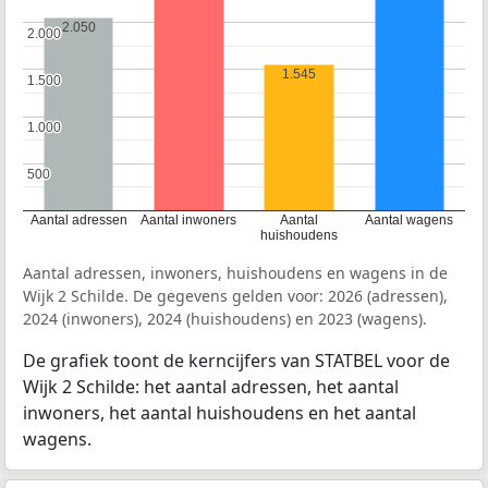
2.050
2.000
2.000
1.545
1.500
1.500
1.000
1.000
500
500
Aantal adressen
Aantal inwoners
Aantal
Aantal wagens
huishoudens
Aantal adressen, inwoners, huishoudens en wagens in de
Wijk 2 Schilde. De gegevens gelden voor: 2026 (adressen),
2024 (inwoners), 2024 (huishoudens) en 2023 (wagens).
De grafiek toont de kerncijfers van STATBEL voor de
Wijk 2 Schilde: het aantal adressen, het aantal
inwoners, het aantal huishoudens en het aantal
wagens.