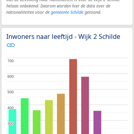
helaas onbekend. Daarom worden hier de data over de
nationaliteiten voor de
gemeente Schilde
getoond.
Inwoners naar leeftijd - Wijk 2 Schilde
700
700
600
600
500
500
400
400
300
300