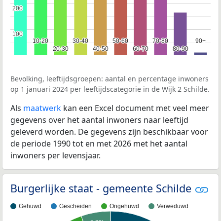
200
200
100
100
10-20
10-20
30-40
30-40
50-60
50-60
70-80
70-80
90+
90+
20-30
20-30
40-50
40-50
60-70
60-70
80-90
80-90
Bevolking, leeftijdsgroepen: aantal en percentage inwoners
op 1 januari 2024 per leeftijdscategorie in de Wijk 2 Schilde.
Als
maatwerk
kan een Excel document met veel meer
gegevens over het aantal inwoners naar leeftijd
geleverd worden. De gegevens zijn beschikbaar voor
de periode 1990 tot en met 2026 met het aantal
inwoners per levensjaar.
Burgerlijke staat - gemeente Schilde
Gehuwd
Gescheiden
Ongehuwd
Verweduwd