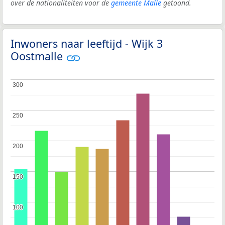
over de nationaliteiten voor de
gemeente Malle
getoond.
Inwoners naar leeftijd - Wijk 3
Oostmalle
300
300
250
250
200
200
150
150
100
100