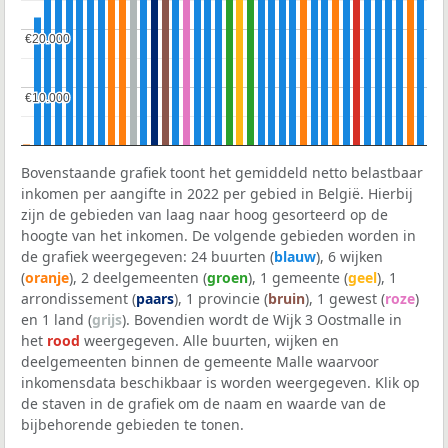
€20.000
€20.000
€10.000
€10.000
Bovenstaande grafiek toont het gemiddeld netto belastbaar
inkomen per aangifte in 2022 per gebied in België. Hierbij
zijn de gebieden van laag naar hoog gesorteerd op de
hoogte van het inkomen. De volgende gebieden worden in
de grafiek weergegeven: 24 buurten (
blauw
), 6 wijken
(
oranje
), 2 deelgemeenten (
groen
), 1 gemeente (
geel
), 1
arrondissement (
paars
), 1 provincie (
bruin
), 1 gewest (
roze
)
en 1 land (
grijs
). Bovendien wordt de Wijk 3 Oostmalle in
het
rood
weergegeven. Alle buurten, wijken en
deelgemeenten binnen de gemeente Malle waarvoor
inkomensdata beschikbaar is worden weergegeven. Klik op
de staven in de grafiek om de naam en waarde van de
bijbehorende gebieden te tonen.