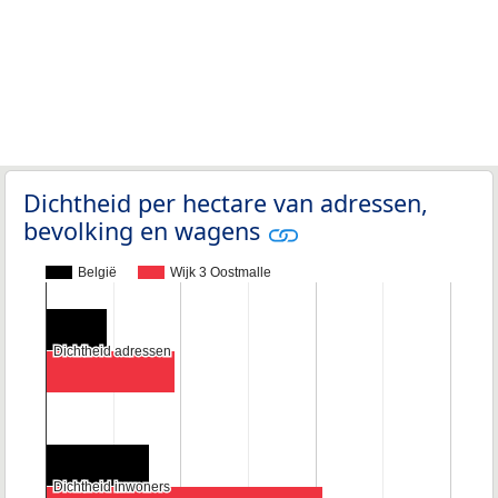
Dichtheid per hectare van adressen,
bevolking en wagens
België
Wijk 3 Oostmalle
Dichtheid adressen
Dichtheid adressen
Dichtheid inwoners
Dichtheid inwoners