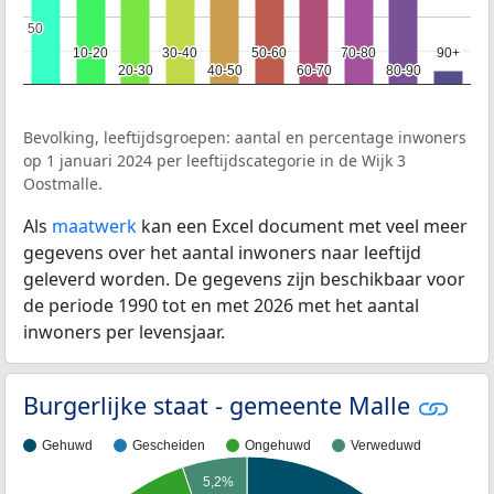
50
50
10-20
10-20
30-40
30-40
50-60
50-60
70-80
70-80
90+
90+
20-30
20-30
40-50
40-50
60-70
60-70
80-90
80-90
Bevolking, leeftijdsgroepen: aantal en percentage inwoners
op 1 januari 2024 per leeftijdscategorie in de Wijk 3
Oostmalle.
Als
maatwerk
kan een Excel document met veel meer
gegevens over het aantal inwoners naar leeftijd
geleverd worden. De gegevens zijn beschikbaar voor
de periode 1990 tot en met 2026 met het aantal
inwoners per levensjaar.
Burgerlijke staat - gemeente Malle
Gehuwd
Gescheiden
Ongehuwd
Verweduwd
5,2%