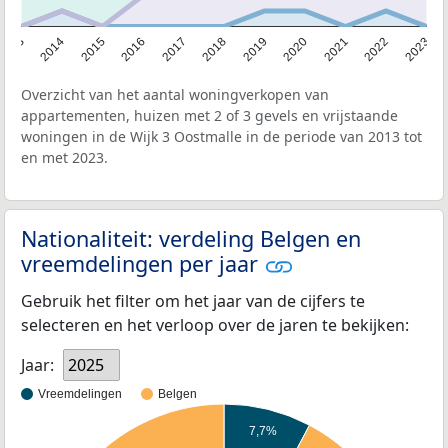
2013
2014
2015
2016
2017
2018
2019
2020
2021
2022
2023
Overzicht van het aantal woningverkopen van
appartementen, huizen met 2 of 3 gevels en vrijstaande
woningen in de Wijk 3 Oostmalle in de periode van 2013 tot
en met 2023.
Nationaliteit: verdeling Belgen en
vreemdelingen per jaar
Gebruik het filter om het jaar van de cijfers te
selecteren en het verloop over de jaren te bekijken:
Jaar:
2025
Vreemdelingen
Belgen
7,7%