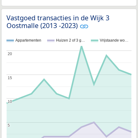
Vastgoed transacties in de Wijk 3
Oostmalle (2013 -2023)
Appartementen
Huizen 2 of 3 g…
Vrijstaande wo…
20
20
15
15
10
10
5
5