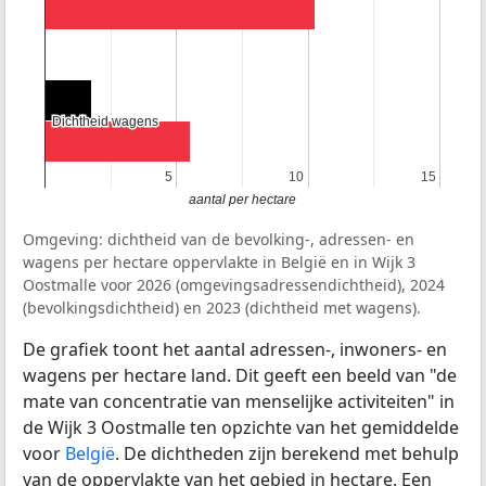
Dichtheid wagens
Dichtheid wagens
5
5
10
10
15
15
aantal per hectare
Omgeving: dichtheid van de bevolking-, adressen- en
wagens per hectare oppervlakte in België en in Wijk 3
Oostmalle voor 2026 (omgevingsadressendichtheid), 2024
(bevolkingsdichtheid) en 2023 (dichtheid met wagens).
De grafiek toont het aantal adressen-, inwoners- en
wagens per hectare land. Dit geeft een beeld van "de
mate van concentratie van menselijke activiteiten" in
de Wijk 3 Oostmalle ten opzichte van het gemiddelde
voor
België
. De dichtheden zijn berekend met behulp
van de oppervlakte van het gebied in hectare. Een