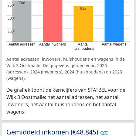
786
750
750
682
500
500
250
250
Aantal adressen
Aantal inwoners
Aantal
Aantal wagens
huishoudens
Aantal adressen, inwoners, huishoudens en wagens in de
Wijk 3 Oostmalle. De gegevens gelden voor: 2026
(adressen), 2024 (inwoners), 2024 (huishoudens) en 2023
(wagens).
De grafiek toont de kerncijfers van STATBEL voor de
Wijk 3 Oostmalle: het aantal adressen, het aantal
inwoners, het aantal huishoudens en het aantal
wagens.
Gemiddeld inkomen (€48.845)