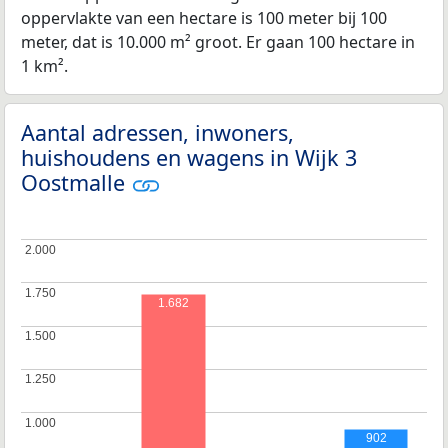
oppervlakte van een hectare is 100 meter bij 100
meter, dat is 10.000 m² groot. Er gaan 100 hectare in
1 km².
Aantal adressen, inwoners,
huishoudens en wagens in Wijk 3
Oostmalle
2.000
2.000
1.750
1.750
1.682
1.500
1.500
1.250
1.250
1.000
1.000
902