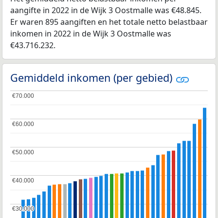
aangifte in 2022 in de Wijk 3 Oostmalle was €48.845.
Er waren 895 aangiften en het totale netto belastbaar
inkomen in 2022 in de Wijk 3 Oostmalle was
€43.716.232.
Gemiddeld inkomen (per gebied)
€70.000
€70.000
€60.000
€60.000
€50.000
€50.000
€40.000
€40.000
€30.000
€30.000