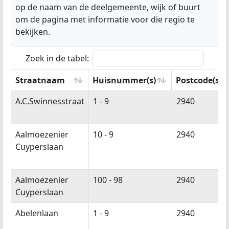
op de naam van de deelgemeente, wijk of buurt
om de pagina met informatie voor die regio te
bekijken.
Zoek in de tabel:
Straatnaam
Huisnummer(s)
Postcode(s)
Straatnaam
Huisnummer(s)
Postcode(s)
A.C.Swinnesstraat
1 - 9
2940
Aalmoezenier
10 - 9
2940
Cuyperslaan
Aalmoezenier
100 - 98
2940
Cuyperslaan
Abelenlaan
1 - 9
2940