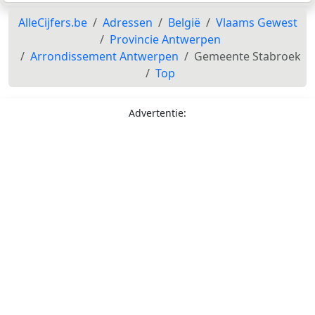
AlleCijfers.be
Adressen
België
Vlaams Gewest
Provincie Antwerpen
Arrondissement Antwerpen
Gemeente Stabroek
Top
Advertentie: