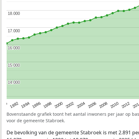
18.000
18.000
17.000
17.000
16.000
16.000
15.000
15.000
14.000
14.000
2010
1994
2000
2006
2012
1990
1996
2002
2008
20
1992
1998
2004
Bovenstaande grafiek toont het aantal inwoners per jaar op ba
voor de gemeente Stabroek.
De bevolking van de gemeente Stabroek is met 2.891 p