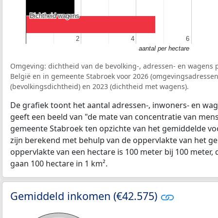
Dichtheid wagens
Dichtheid wagens
2
2
4
4
6
6
aantal per hectare
Omgeving: dichtheid van de bevolking-, adressen- en wagens p
België en in gemeente Stabroek voor 2026 (omgevingsadressen
(bevolkingsdichtheid) en 2023 (dichtheid met wagens).
De grafiek toont het aantal adressen-, inwoners- en wag
geeft een beeld van "de mate van concentratie van mensel
gemeente Stabroek ten opzichte van het gemiddelde v
zijn berekend met behulp van de oppervlakte van het ge
oppervlakte van een hectare is 100 meter bij 100 meter, d
gaan 100 hectare in 1 km².
Gemiddeld inkomen (€42.575)