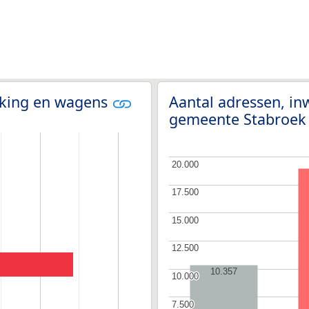
olking en wagens
Aantal adressen, i
gemeente Stabroe
20.000
20.000
17.500
17.500
15.000
15.000
12.500
12.500
10.357
10.000
10.000
7.500
7.500