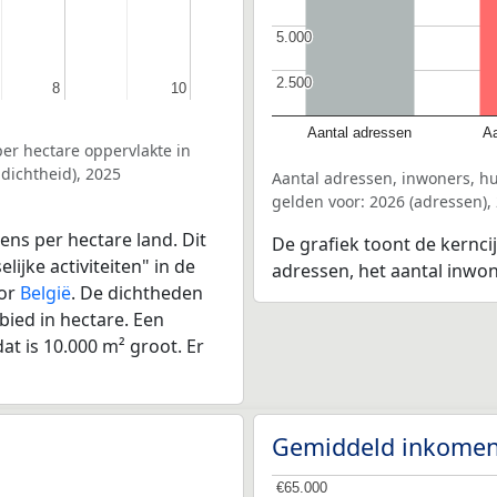
5.000
5.000
2.500
2.500
8
8
10
10
Aantal adressen
Aa
er hectare oppervlakte in
dichtheid), 2025
Aantal adressen, inwoners, 
gelden voor: 2026 (adressen),
ens per hectare land. Dit
De grafiek toont de kernci
ijke activiteiten" in de
adressen, het aantal inwo
oor
België
. De dichtheden
bied in hectare. Een
at is 10.000 m² groot. Er
Gemiddeld inkomen
€65.000
€65.000