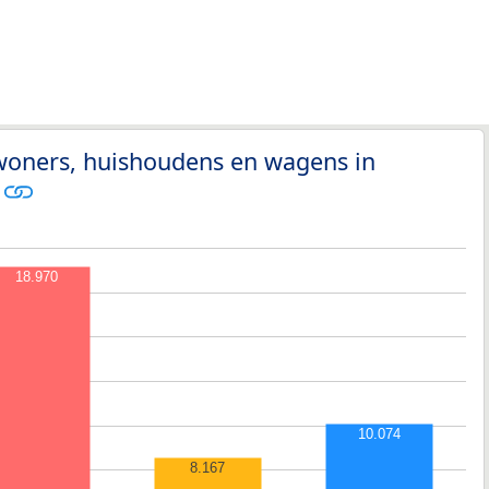
nwoners, huishoudens en wagens in
k
18.970
10.074
8.167