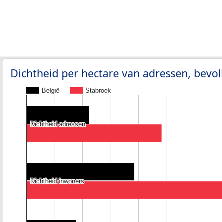
Dichtheid per hectare van adressen, bev
België
Stabroek
Dichtheid adressen
Dichtheid adressen
Dichtheid inwoners
Dichtheid inwoners