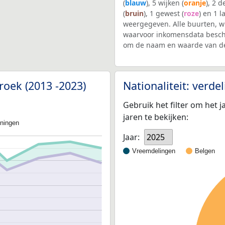
(
blauw
), 5 wijken (
oranje
), 2 
(
bruin
), 1 gewest (
roze
) en 1 l
weergegeven. Alle buurten, 
waarvoor inkomensdata beschi
om de naam en waarde van de
roek (2013 -2023)
Nationaliteit: verd
Gebruik het filter om het j
jaren te bekijken:
oningen
Jaar:
2025
Vreemdelingen
Belgen