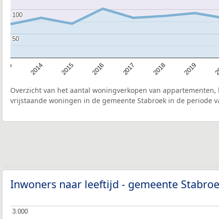
100
100
50
50
2015
2
2017
2014
2019
2016
2013
2018
Overzicht van het aantal woningverkopen van appartementen, h
vrijstaande woningen in de gemeente Stabroek in de periode v
Inwoners naar leeftijd - gemeente Stabro
3.000
3.000