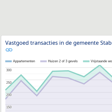
Vastgoed transacties in de gemeente Stab
Appartementen
Huizen 2 of 3 gevels
Vrijstaande w
300
300
250
250
200
200
150
150