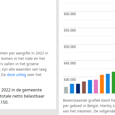
€60.000
€60.000
€55.000
€55.000
€50.000
€50.000
men per aangifte in 2022 in
 komen in het rode en het
€45.000
€45.000
s vallen in het groene
j zijn alle waarden van laag
 Zie
deze uitleg
over het
€40.000
€40.000
n 2022 in de gemeente
totale netto belastbaar
Bovenstaande grafiek toont h
.150.
per gebied in België. Hierbij
van het inkomen. De volgende