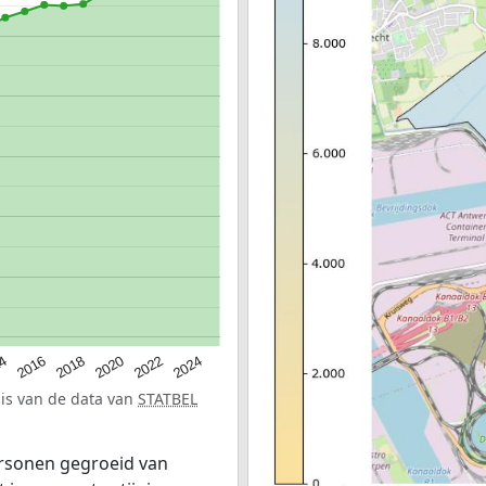
2016
2022
2018
2024
14
2020
sis van de data van
STATBEL
ersonen gegroeid van