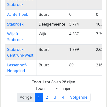
Stabroek
Achterhoek
Buurt
0
0
Stabroek
Deelgemeente
5.774
10.34
Wijk 0
Wijk
4.357
7.391
Stabroek
Stabroek-
Buurt
1.899
2.686
Centrum-West
Lassenhof-
Buurt
89
216
Hoogeind
Toon 1 tot 8 van 28 rijen
Toon
rijen
Vorige
1
2
3
4
Volgende