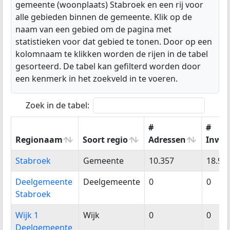
gemeente (woonplaats) Stabroek en een rij voor
alle gebieden binnen de gemeente. Klik op de
naam van een gebied om de pagina met
statistieken voor dat gebied te tonen. Door op een
kolomnaam te klikken worden de rijen in de tabel
gesorteerd. De tabel kan gefilterd worden door
een kenmerk in het zoekveld in te voeren.
Zoek in de tabel:
#
#
Regionaam
Soort regio
Adressen
Inwo
Regionaam
Soort regio
#
#
Stabroek
Gemeente
10.357
18.97
Adressen
Inwo
Deelgemeente
Deelgemeente
0
0
Stabroek
Wijk 1
Wijk
0
0
Deelgemeente