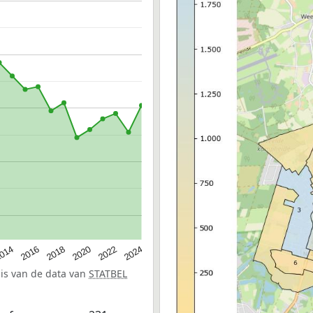
014
2016
2018
2020
2022
2024
sis van de data van
STATBEL