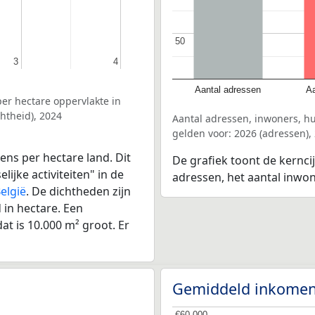
50
50
3
3
4
4
Aantal adressen
Aa
er hectare oppervlakte in
htheid), 2024
Aantal adressen, inwoners, h
gelden voor: 2026 (adressen),
ens per hectare land. Dit
De grafiek toont de kernci
ijke activiteiten" in de
adressen, het aantal inwo
elgië
. De dichtheden zijn
in hectare. Een
at is 10.000 m² groot. Er
Gemiddeld inkomen
€60.000
€60.000