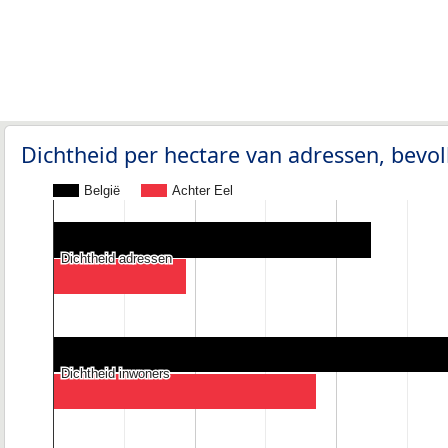
Dichtheid per hectare van adressen, bev
België
Achter Eel
Dichtheid adressen
Dichtheid adressen
Dichtheid inwoners
Dichtheid inwoners