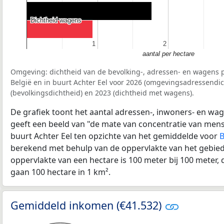
Dichtheid wagens
Dichtheid wagens
1
1
2
2
aantal per hectare
Omgeving: dichtheid van de bevolking-, adressen- en wagens p
België en in buurt Achter Eel voor 2026 (omgevingsadressendic
(bevolkingsdichtheid) en 2023 (dichtheid met wagens).
De grafiek toont het aantal adressen-, inwoners- en wag
geeft een beeld van "de mate van concentratie van mensel
buurt Achter Eel ten opzichte van het gemiddelde voor
B
berekend met behulp van de oppervlakte van het gebied 
oppervlakte van een hectare is 100 meter bij 100 meter, d
gaan 100 hectare in 1 km².
Gemiddeld inkomen (€41.532)