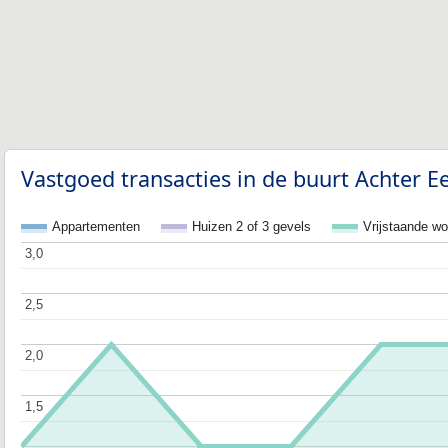
Vastgoed transacties in de buurt Achter Ee
Appartementen
Huizen 2 of 3 gevels
Vrijstaande w
3,0
3,0
2,5
2,5
2,0
2,0
1,5
1,5