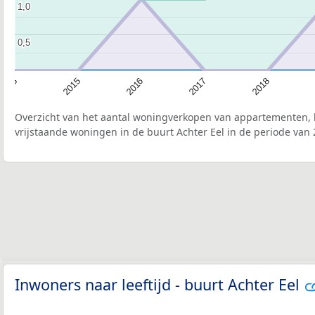
1,0
1,0
0,5
0,5
2018
2017
2016
2015
2013
Overzicht van het aantal woningverkopen van appartementen, h
vrijstaande woningen in de buurt Achter Eel in de periode van 
Inwoners naar leeftijd - buurt Achter Eel