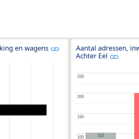
olking en wagens
Aantal adressen, in
Achter Eel
250
250
200
200
150
150
102
100
100