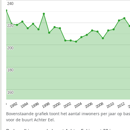
240
240
220
220
200
200
180
180
160
160
1990
1992
1994
1996
1998
2000
2002
2004
2006
2008
2010
2012
2
Bovenstaande grafiek toont het aantal inwoners per jaar op ba
voor de buurt Achter Eel.