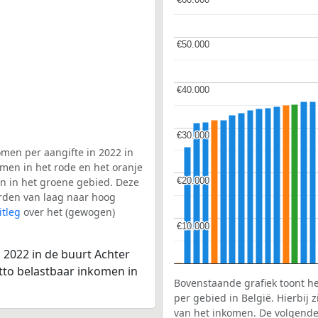
€50.000
€50.000
€40.000
€40.000
€30.000
€30.000
men per aangifte in 2022 in
omen in het rode en het oranje
€20.000
€20.000
en in het groene gebied. Deze
aarden van laag naar hoog
itleg
over het (gewogen)
€10.000
€10.000
 2022 in de buurt Achter
etto belastbaar inkomen in
Bovenstaande grafiek toont h
per gebied in België. Hierbij
van het inkomen. De volgende