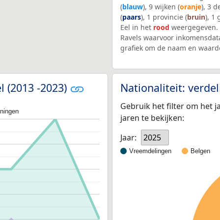
(
blauw
), 9 wijken (
oranje
), 3 
(
paars
), 1 provincie (
bruin
), 1
Eel in het
rood
weergegeven. 
Ravels waarvoor inkomensdata
grafiek om de naam en waarde
l (2013 -2023)
Nationaliteit: verd
Gebruik het filter om het j
oningen
jaren te bekijken:
Jaar:
2025
Vreemdelingen
Belgen