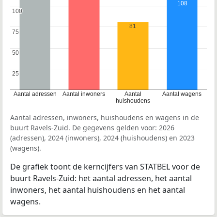
108
100
100
81
75
75
50
50
25
25
Aantal adressen
Aantal inwoners
Aantal
Aantal wagens
huishoudens
Aantal adressen, inwoners, huishoudens en wagens in de
buurt Ravels-Zuid. De gegevens gelden voor: 2026
(adressen), 2024 (inwoners), 2024 (huishoudens) en 2023
(wagens).
De grafiek toont de kerncijfers van STATBEL voor de
buurt Ravels-Zuid: het aantal adressen, het aantal
inwoners, het aantal huishoudens en het aantal
wagens.