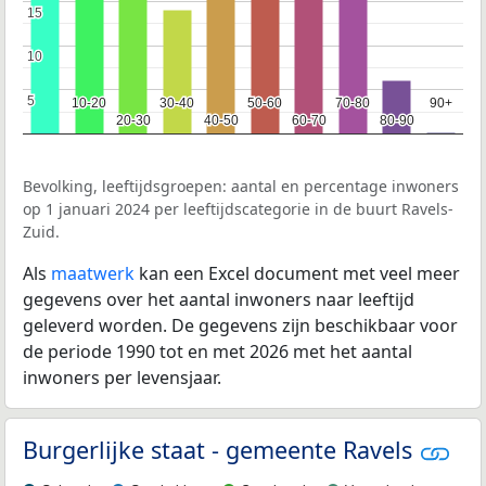
15
15
10
10
5
5
10-20
10-20
30-40
30-40
50-60
50-60
70-80
70-80
90+
90+
20-30
20-30
40-50
40-50
60-70
60-70
80-90
80-90
Bevolking, leeftijdsgroepen: aantal en percentage inwoners
op 1 januari 2024 per leeftijdscategorie in de buurt Ravels-
Zuid.
Als
maatwerk
kan een Excel document met veel meer
gegevens over het aantal inwoners naar leeftijd
geleverd worden. De gegevens zijn beschikbaar voor
de periode 1990 tot en met 2026 met het aantal
inwoners per levensjaar.
Burgerlijke staat - gemeente Ravels