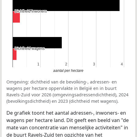
Dichtheid inwoners
Dichtheid inwoners
Dichtheid wagens
Dichtheid wagens
1
1
2
2
3
3
4
4
aantal per hectare
Omgeving: dichtheid van de bevolking-, adressen- en
wagens per hectare oppervlakte in België en in buurt
Ravels-Zuid voor 2026 (omgevingsadressendichtheid), 2024
(bevolkingsdichtheid) en 2023 (dichtheid met wagens).
De grafiek toont het aantal adressen-, inwoners- en
wagens per hectare land. Dit geeft een beeld van "de
mate van concentratie van menselijke activiteiten" in
de buurt Ravels-Zuid ten opzichte van het