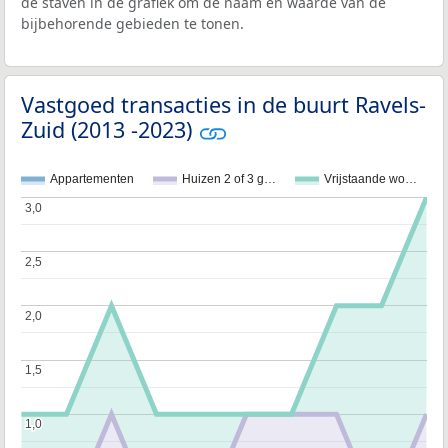
de staven in de grafiek om de naam en waarde van de
bijbehorende gebieden te tonen.
Vastgoed transacties in de buurt Ravels-
Zuid (2013 -2023)
Appartementen
Huizen 2 of 3 g…
Vrijstaande wo…
3,0
3,0
2,5
2,5
2,0
2,0
1,5
1,5
1,0
1,0