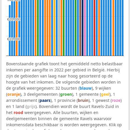
€20.000
€20.000
€10.000
€10.000
Bovenstaande grafiek toont het gemiddeld netto belastbaar
inkomen per aangifte in 2022 per gebied in België. Hierbij
zijn de gebieden van laag naar hoog gesorteerd op de
hoogte van het inkomen. De volgende gebieden worden in
de grafiek weergegeven: 32 buurten (
blauw
), 9 wijken
(
oranje
), 3 deelgemeenten (
groen
), 1 gemeente (
geel
), 1
arrondissement (
paars
), 1 provincie (
bruin
), 1 gewest (
roze
)
en 1 land (
grijs
). Bovendien wordt de buurt Ravels-Zuid in
het
rood
weergegeven. Alle buurten, wijken en
deelgemeenten binnen de gemeente Ravels waarvoor
inkomensdata beschikbaar is worden weergegeven. Klik op