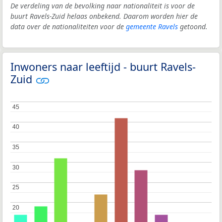
De verdeling van de bevolking naar nationaliteit is voor de
buurt Ravels-Zuid helaas onbekend. Daarom worden hier de
data over de nationaliteiten voor de
gemeente Ravels
getoond.
Inwoners naar leeftijd - buurt Ravels-
Zuid
45
45
40
40
35
35
30
30
25
25
20
20