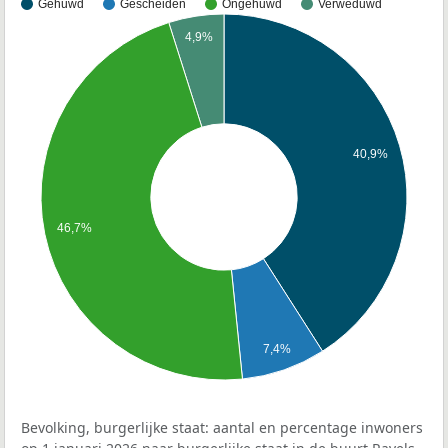
Gehuwd
Gescheiden
Ongehuwd
Verweduwd
4,9%
40,9%
46,7%
7,4%
Bevolking, burgerlijke staat: aantal en percentage inwoners