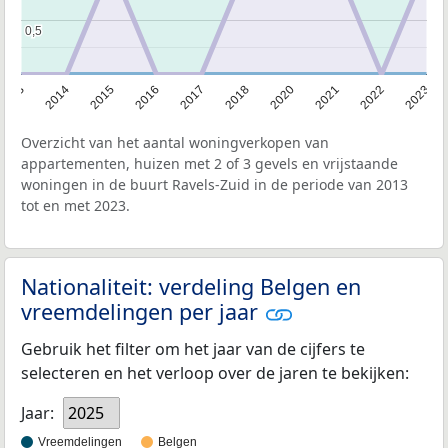
0,5
0,5
2013
2014
2015
2016
2017
2018
2020
2021
2022
2023
Overzicht van het aantal woningverkopen van
appartementen, huizen met 2 of 3 gevels en vrijstaande
woningen in de buurt Ravels-Zuid in de periode van 2013
tot en met 2023.
Nationaliteit: verdeling Belgen en
vreemdelingen per jaar
Gebruik het filter om het jaar van de cijfers te
selecteren en het verloop over de jaren te bekijken:
Jaar:
2025
Vreemdelingen
Belgen