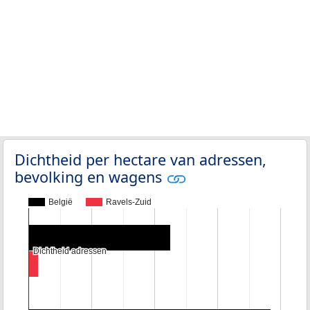
Dichtheid per hectare van adressen,
bevolking en wagens
België
Ravels-Zuid
Dichtheid adressen
Dichtheid adressen