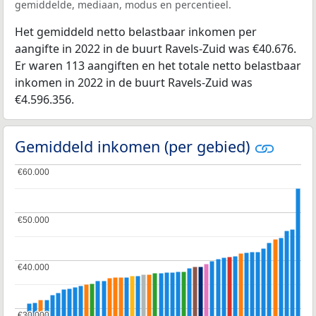
gemiddelde, mediaan, modus en percentieel.
Het gemiddeld netto belastbaar inkomen per
aangifte in 2022 in de buurt Ravels-Zuid was €40.676.
Er waren 113 aangiften en het totale netto belastbaar
inkomen in 2022 in de buurt Ravels-Zuid was
€4.596.356.
Gemiddeld inkomen (per gebied)
€60.000
€60.000
€50.000
€50.000
€40.000
€40.000
€30.000
€30.000