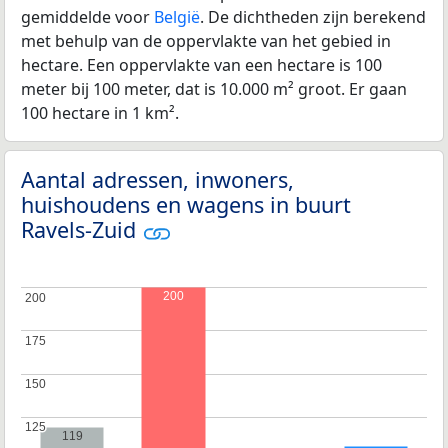
gemiddelde voor
België
. De dichtheden zijn berekend
met behulp van de oppervlakte van het gebied in
hectare. Een oppervlakte van een hectare is 100
meter bij 100 meter, dat is 10.000 m² groot. Er gaan
100 hectare in 1 km².
Aantal adressen, inwoners,
huishoudens en wagens in buurt
Ravels-Zuid
200
200
200
175
175
150
150
125
125
119