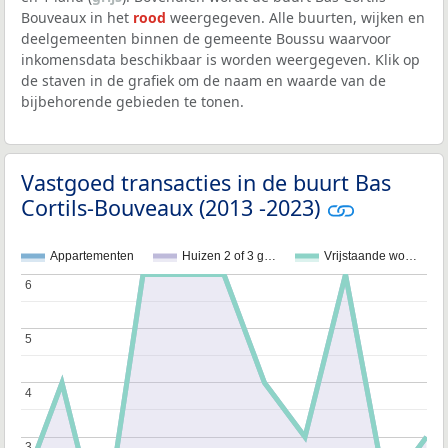
Bouveaux in het
rood
weergegeven. Alle buurten, wijken en
deelgemeenten binnen de gemeente Boussu waarvoor
inkomensdata beschikbaar is worden weergegeven. Klik op
de staven in de grafiek om de naam en waarde van de
bijbehorende gebieden te tonen.
Vastgoed transacties in de buurt Bas
Cortils-Bouveaux (2013 -2023)
Appartementen
Huizen 2 of 3 g…
Vrijstaande wo…
6
6
5
5
4
4
3
3