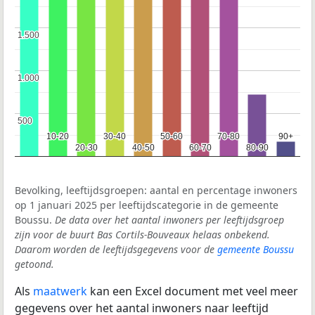
1.500
1.500
1.000
1.000
500
500
10-20
10-20
30-40
30-40
50-60
50-60
70-80
70-80
90+
90+
20-30
20-30
40-50
40-50
60-70
60-70
80-90
80-90
Bevolking, leeftijdsgroepen: aantal en percentage inwoners
op 1 januari 2025 per leeftijdscategorie in de gemeente
Boussu.
De data over het aantal inwoners per leeftijdsgroep
zijn voor de buurt Bas Cortils-Bouveaux helaas onbekend.
Daarom worden de leeftijdsgegevens voor de
gemeente Boussu
getoond.
Als
maatwerk
kan een Excel document met veel meer
gegevens over het aantal inwoners naar leeftijd