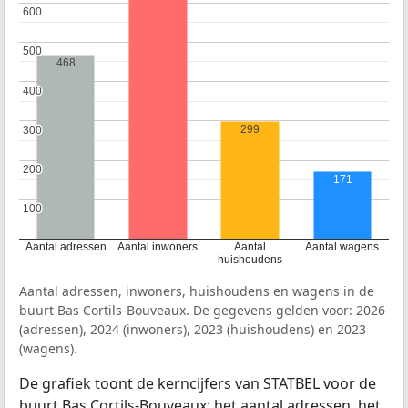
600
600
500
500
468
400
400
299
300
300
200
200
171
100
100
Aantal adressen
Aantal inwoners
Aantal
Aantal wagens
huishoudens
Aantal adressen, inwoners, huishoudens en wagens in de
buurt Bas Cortils-Bouveaux. De gegevens gelden voor: 2026
(adressen), 2024 (inwoners), 2023 (huishoudens) en 2023
(wagens).
De grafiek toont de kerncijfers van STATBEL voor de
buurt Bas Cortils-Bouveaux: het aantal adressen, het