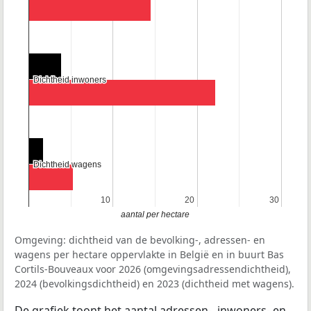
Dichtheid inwoners
Dichtheid inwoners
Dichtheid wagens
Dichtheid wagens
10
10
20
20
30
30
aantal per hectare
Omgeving: dichtheid van de bevolking-, adressen- en
wagens per hectare oppervlakte in België en in buurt Bas
Cortils-Bouveaux voor 2026 (omgevingsadressendichtheid),
2024 (bevolkingsdichtheid) en 2023 (dichtheid met wagens).
De grafiek toont het aantal adressen-, inwoners- en