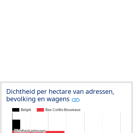
Dichtheid per hectare van adressen,
bevolking en wagens
België
Bas Cortils-Bouveaux
Dichtheid adressen
Dichtheid adressen