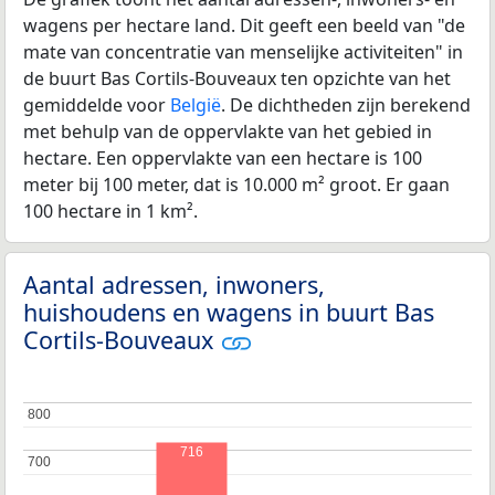
wagens per hectare land. Dit geeft een beeld van "de
mate van concentratie van menselijke activiteiten" in
de buurt Bas Cortils-Bouveaux ten opzichte van het
gemiddelde voor
België
. De dichtheden zijn berekend
met behulp van de oppervlakte van het gebied in
hectare. Een oppervlakte van een hectare is 100
meter bij 100 meter, dat is 10.000 m² groot. Er gaan
100 hectare in 1 km².
Aantal adressen, inwoners,
huishoudens en wagens in buurt Bas
Cortils-Bouveaux
800
800
716
700
700