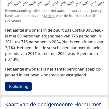
2020
2013
2019
2012
2018
2011
2024
2017
2023
2016
2022
2015
2021
2014
Bovenstaande grafiek toont het aantal inwoners per jaar op
basis van de data van
STATBEL
voor de buurt Bas Cortils-
Bouveaux.
Het aantal inwoners in de buurt Bas Cortils-Bouveaux
is met 60 personen afgenomen van 776 personen in
2011 tot 716 personen in 2024 (dat is een afname van
7,7%). Het gemiddelde verschil per jaar over de hele
periode van 2011 tot en met 2024 was -5 personen
(-0,13%).
Het aantal inwoners is het aantal personen zoals op 1
januari in het bevolkingsregister vastgelegd.
Toelichting
Kaart van de deelgemeente Hornu met