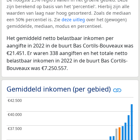
zijn berekend op basis van het 'percentiel'. Hierbij zijn alle
waarden van laag naar hoog gesorteerd. Zoals de mediaan
een 50% percentiel is. Zie
deze uitleg
over het (gewogen)
gemiddelde, mediaan, modus en percentieel.
Het gemiddeld netto belastbaar inkomen per
aangifte in 2022 in de buurt Bas Cortils-Bouveaux was
€21.451. Er waren 338 aangiften en het totale netto
belastbaar inkomen in 2022 in de buurt Bas Cortils-
Bouveaux was €7.250.557.
Gemiddeld inkomen (per gebied)
€42.500
€42.500
€40.000
€40.000
€37.500
€37.500