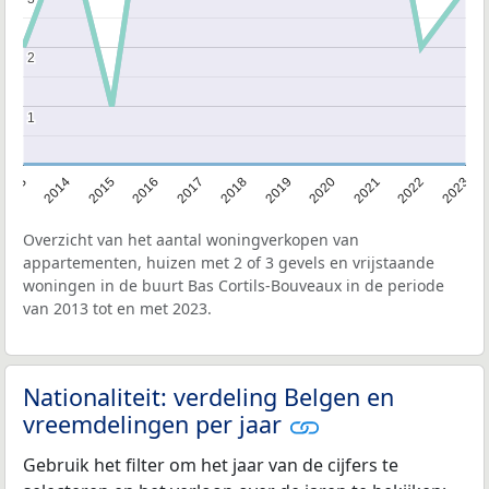
2
2
1
1
2013
2014
2015
2016
2017
2018
2019
2020
2021
2022
2023
Overzicht van het aantal woningverkopen van
appartementen, huizen met 2 of 3 gevels en vrijstaande
woningen in de buurt Bas Cortils-Bouveaux in de periode
van 2013 tot en met 2023.
Nationaliteit: verdeling Belgen en
vreemdelingen per jaar
Gebruik het filter om het jaar van de cijfers te