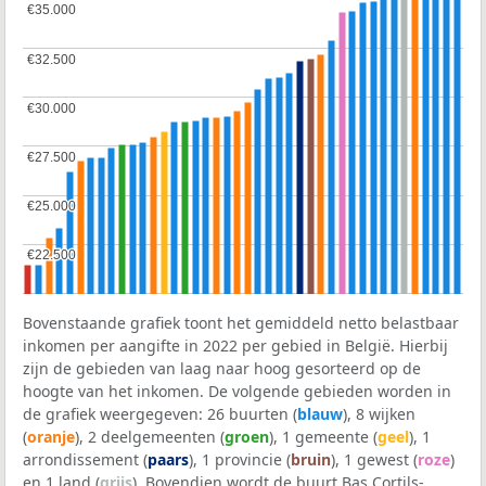
€35.000
€35.000
€32.500
€32.500
€30.000
€30.000
€27.500
€27.500
€25.000
€25.000
€22.500
€22.500
Bovenstaande grafiek toont het gemiddeld netto belastbaar
inkomen per aangifte in 2022 per gebied in België. Hierbij
zijn de gebieden van laag naar hoog gesorteerd op de
hoogte van het inkomen. De volgende gebieden worden in
de grafiek weergegeven: 26 buurten (
blauw
), 8 wijken
(
oranje
), 2 deelgemeenten (
groen
), 1 gemeente (
geel
), 1
arrondissement (
paars
), 1 provincie (
bruin
), 1 gewest (
roze
)
en 1 land (
grijs
). Bovendien wordt de buurt Bas Cortils-