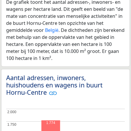
De grafiek toont het aantal adressen-, inwoners- en
wagens per hectare land. Dit geeft een beeld van "de
mate van concentratie van menselijke activiteiten" in
de buurt Hornu-Centre ten opzichte van het
gemiddelde voor
België
. De dichtheden zijn berekend
met behulp van de oppervlakte van het gebied in
hectare. Een oppervlakte van een hectare is 100
meter bij 100 meter, dat is 10.000 m² groot. Er gaan
100 hectare in 1 km².
Aantal adressen, inwoners,
huishoudens en wagens in buurt
Hornu-Centre
2.000
2.000
1.774
1.750
1.750