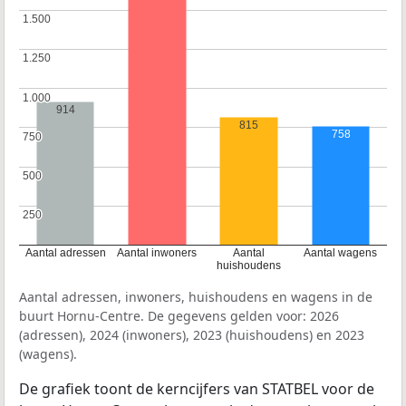
1.500
1.500
1.250
1.250
1.000
1.000
914
815
758
750
750
500
500
250
250
Aantal adressen
Aantal inwoners
Aantal
Aantal wagens
huishoudens
Aantal adressen, inwoners, huishoudens en wagens in de
buurt Hornu-Centre. De gegevens gelden voor: 2026
(adressen), 2024 (inwoners), 2023 (huishoudens) en 2023
(wagens).
De grafiek toont de kerncijfers van STATBEL voor de