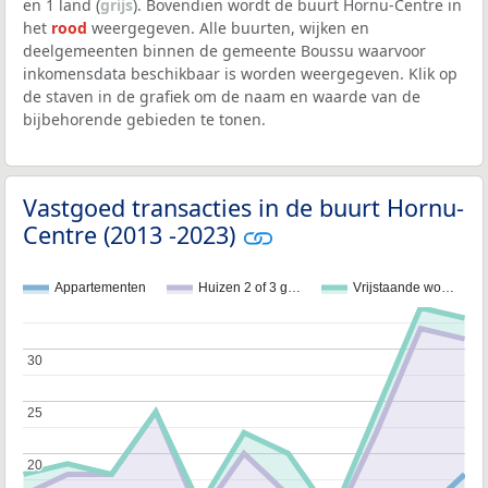
en 1 land (
grijs
). Bovendien wordt de buurt Hornu-Centre in
het
rood
weergegeven. Alle buurten, wijken en
deelgemeenten binnen de gemeente Boussu waarvoor
inkomensdata beschikbaar is worden weergegeven. Klik op
de staven in de grafiek om de naam en waarde van de
bijbehorende gebieden te tonen.
Vastgoed transacties in de buurt Hornu-
Centre (2013 -2023)
Appartementen
Huizen 2 of 3 g…
Vrijstaande wo…
30
30
25
25
20
20