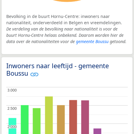
Bevolking in de buurt Hornu-Centre: inwoners naar
nationaliteit, onderverdeeld in Belgen en vreemdelingen.
De verdeling van de bevolking naar nationaliteit is voor de
buurt Hornu-Centre helaas onbekend. Daarom worden hier de
data over de nationaliteiten voor de
gemeente Boussu
getoond.
Inwoners naar leeftijd - gemeente
Boussu
3.000
3.000
2.500
2.500
2.000
2.000