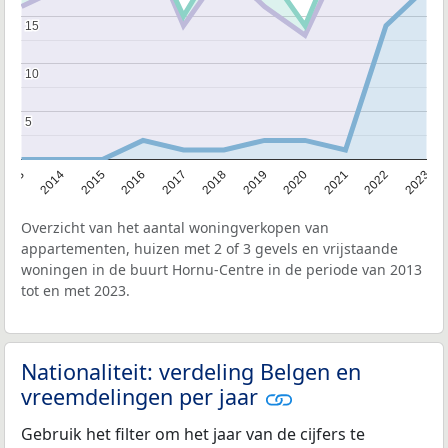
15
15
10
10
5
5
2013
2014
2015
2016
2017
2018
2019
2020
2021
2022
2023
Overzicht van het aantal woningverkopen van
appartementen, huizen met 2 of 3 gevels en vrijstaande
woningen in de buurt Hornu-Centre in de periode van 2013
tot en met 2023.
Nationaliteit: verdeling Belgen en
vreemdelingen per jaar
Gebruik het filter om het jaar van de cijfers te