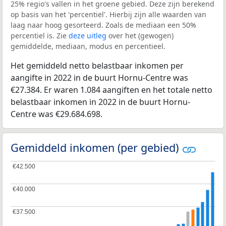
25% regio's vallen in het groene gebied. Deze zijn berekend
op basis van het 'percentiel'. Hierbij zijn alle waarden van
laag naar hoog gesorteerd. Zoals de mediaan een 50%
percentiel is. Zie
deze uitleg
over het (gewogen)
gemiddelde, mediaan, modus en percentieel.
Het gemiddeld netto belastbaar inkomen per
aangifte in 2022 in de buurt Hornu-Centre was
€27.384. Er waren 1.084 aangiften en het totale netto
belastbaar inkomen in 2022 in de buurt Hornu-
Centre was €29.684.698.
Gemiddeld inkomen (per gebied)
€42.500
€42.500
€40.000
€40.000
€37.500
€37.500