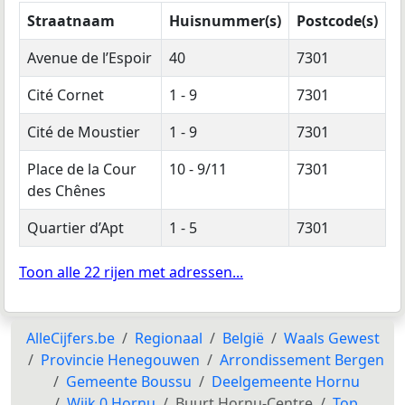
Straatnaam
Huisnummer(s)
Postcode(s)
Avenue de l’Espoir
40
7301
Cité Cornet
1 - 9
7301
Cité de Moustier
1 - 9
7301
Place de la Cour
10 - 9/11
7301
des Chênes
Quartier d’Apt
1 - 5
7301
Toon alle 22 rijen met adressen...
AlleCijfers.be
Regionaal
België
Waals Gewest
Provincie Henegouwen
Arrondissement Bergen
Gemeente Boussu
Deelgemeente Hornu
Wijk 0 Hornu
Buurt Hornu-Centre
Top