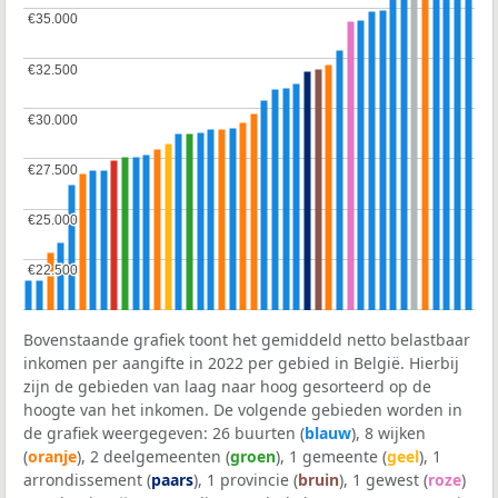
€35.000
€35.000
€32.500
€32.500
€30.000
€30.000
€27.500
€27.500
€25.000
€25.000
€22.500
€22.500
Bovenstaande grafiek toont het gemiddeld netto belastbaar
inkomen per aangifte in 2022 per gebied in België. Hierbij
zijn de gebieden van laag naar hoog gesorteerd op de
hoogte van het inkomen. De volgende gebieden worden in
de grafiek weergegeven: 26 buurten (
blauw
), 8 wijken
(
oranje
), 2 deelgemeenten (
groen
), 1 gemeente (
geel
), 1
arrondissement (
paars
), 1 provincie (
bruin
), 1 gewest (
roze
)