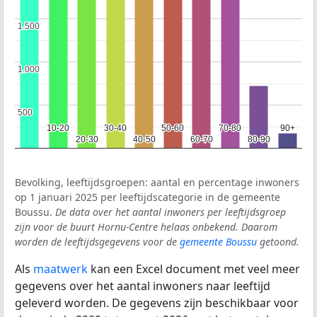
1.500
1.500
1.000
1.000
500
500
10-20
10-20
30-40
30-40
50-60
50-60
70-80
70-80
90+
90+
20-30
20-30
40-50
40-50
60-70
60-70
80-90
80-90
Bevolking, leeftijdsgroepen: aantal en percentage inwoners
op 1 januari 2025 per leeftijdscategorie in de gemeente
Boussu.
De data over het aantal inwoners per leeftijdsgroep
zijn voor de buurt Hornu-Centre helaas onbekend. Daarom
worden de leeftijdsgegevens voor de
gemeente Boussu
getoond.
Als
maatwerk
kan een Excel document met veel meer
gegevens over het aantal inwoners naar leeftijd
geleverd worden. De gegevens zijn beschikbaar voor