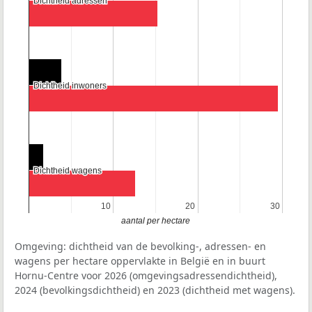
Dichtheid adressen
Dichtheid adressen
Dichtheid inwoners
Dichtheid inwoners
Dichtheid wagens
Dichtheid wagens
10
10
20
20
30
30
aantal per hectare
Omgeving: dichtheid van de bevolking-, adressen- en
wagens per hectare oppervlakte in België en in buurt
Hornu-Centre voor 2026 (omgevingsadressendichtheid),
2024 (bevolkingsdichtheid) en 2023 (dichtheid met wagens).