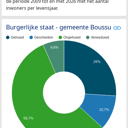
de periode 2009 tot en met 2026 met het aantal
inwoners per levensjaar.
Burgerlijke staat - gemeente Boussu
Gehuwd
Gescheiden
Ongehuwd
Verweduwd
6,6%
26%
10,7%
56,7%