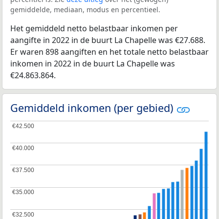
gemiddelde, mediaan, modus en percentieel.
Het gemiddeld netto belastbaar inkomen per
aangifte in 2022 in de buurt La Chapelle was €27.688.
Er waren 898 aangiften en het totale netto belastbaar
inkomen in 2022 in de buurt La Chapelle was
€24.863.864.
Gemiddeld inkomen (per gebied)
€42.500
€42.500
€40.000
€40.000
€37.500
€37.500
€35.000
€35.000
€32.500
€32.500