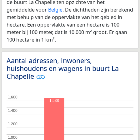
de buurt La Chapelle ten opzichte van het
gemiddelde voor
België
. De dichtheden zijn berekend
met behulp van de oppervlakte van het gebied in
hectare. Een oppervlakte van een hectare is 100
meter bij 100 meter, dat is 10.000 m² groot. Er gaan
100 hectare in 1 km².
Aantal adressen, inwoners,
huishoudens en wagens in buurt La
Chapelle
1.600
1.600
1.538
1.400
1.400
1.200
1.200
1.000
1.000