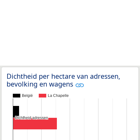
Dichtheid per hectare van adressen,
bevolking en wagens
België
La Chapelle
Dichtheid adressen
Dichtheid adressen