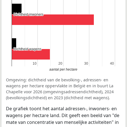
Dichtheid inwoners
Dichtheid inwoners
Dichtheid wagens
Dichtheid wagens
10
10
20
20
30
30
40
40
aantal per hectare
Omgeving: dichtheid van de bevolking-, adressen- en
wagens per hectare oppervlakte in België en in buurt La
Chapelle voor 2026 (omgevingsadressendichtheid), 2024
(bevolkingsdichtheid) en 2023 (dichtheid met wagens).
De grafiek toont het aantal adressen-, inwoners- en
wagens per hectare land. Dit geeft een beeld van "de
mate van concentratie van menselijke activiteiten" in