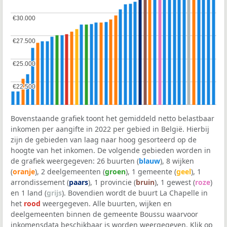
€30.000
€30.000
€27.500
€27.500
€25.000
€25.000
€22.500
€22.500
Bovenstaande grafiek toont het gemiddeld netto belastbaar
inkomen per aangifte in 2022 per gebied in België. Hierbij
zijn de gebieden van laag naar hoog gesorteerd op de
hoogte van het inkomen. De volgende gebieden worden in
de grafiek weergegeven: 26 buurten (
blauw
), 8 wijken
(
oranje
), 2 deelgemeenten (
groen
), 1 gemeente (
geel
), 1
arrondissement (
paars
), 1 provincie (
bruin
), 1 gewest (
roze
)
en 1 land (
grijs
). Bovendien wordt de buurt La Chapelle in
het
rood
weergegeven. Alle buurten, wijken en
deelgemeenten binnen de gemeente Boussu waarvoor
inkomensdata beschikbaar is worden weergegeven. Klik op