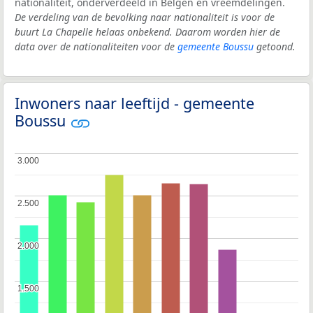
nationaliteit, onderverdeeld in Belgen en vreemdelingen.
De verdeling van de bevolking naar nationaliteit is voor de
buurt La Chapelle helaas onbekend. Daarom worden hier de
data over de nationaliteiten voor de
gemeente Boussu
getoond.
Inwoners naar leeftijd - gemeente
Boussu
3.000
3.000
2.500
2.500
2.000
2.000
1.500
1.500