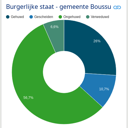
Burgerlijke staat - gemeente Boussu
Gehuwd
Gescheiden
Ongehuwd
Verweduwd
6,6%
26%
10,7%
56,7%