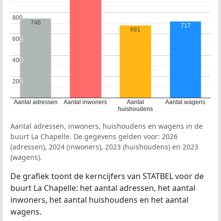
800
800
746
717
681
600
600
400
400
200
200
Aantal adressen
Aantal inwoners
Aantal
Aantal wagens
huishoudens
Aantal adressen, inwoners, huishoudens en wagens in de
buurt La Chapelle. De gegevens gelden voor: 2026
(adressen), 2024 (inwoners), 2023 (huishoudens) en 2023
(wagens).
De grafiek toont de kerncijfers van STATBEL voor de
buurt La Chapelle: het aantal adressen, het aantal
inwoners, het aantal huishoudens en het aantal
wagens.