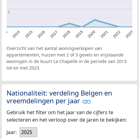
5
5
2013
2014
2015
2016
2017
2018
2019
2020
2021
2022
2023
Overzicht van het aantal woningverkopen van
appartementen, huizen met 2 of 3 gevels en vrijstaande
woningen in de buurt La Chapelle in de periode van 2013
tot en met 2023.
Nationaliteit: verdeling Belgen en
vreemdelingen per jaar
Gebruik het filter om het jaar van de cijfers te
selecteren en het verloop over de jaren te bekijken:
Jaar:
2025