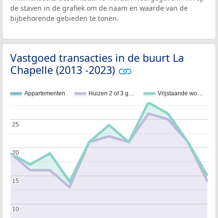
de staven in de grafiek om de naam en waarde van de
bijbehorende gebieden te tonen.
Vastgoed transacties in de buurt La
Chapelle (2013 -2023)
Appartementen
Huizen 2 of 3 g…
Vrijstaande wo…
25
25
20
20
15
15
10
10