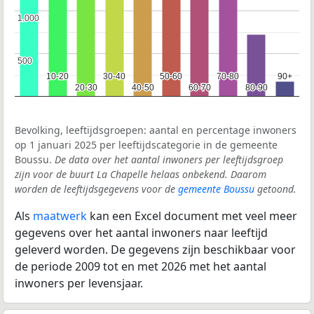
1.000
1.000
500
500
10-20
10-20
30-40
30-40
50-60
50-60
70-80
70-80
90+
90+
20-30
20-30
40-50
40-50
60-70
60-70
80-90
80-90
Bevolking, leeftijdsgroepen: aantal en percentage inwoners
op 1 januari 2025 per leeftijdscategorie in de gemeente
Boussu.
De data over het aantal inwoners per leeftijdsgroep
zijn voor de buurt La Chapelle helaas onbekend. Daarom
worden de leeftijdsgegevens voor de
gemeente Boussu
getoond.
Als
maatwerk
kan een Excel document met veel meer
gegevens over het aantal inwoners naar leeftijd
geleverd worden. De gegevens zijn beschikbaar voor
de periode 2009 tot en met 2026 met het aantal
inwoners per levensjaar.