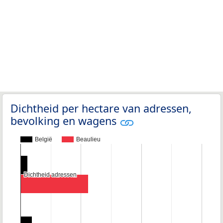
Dichtheid per hectare van adressen,
bevolking en wagens
België
Beaulieu
Dichtheid adressen
Dichtheid adressen