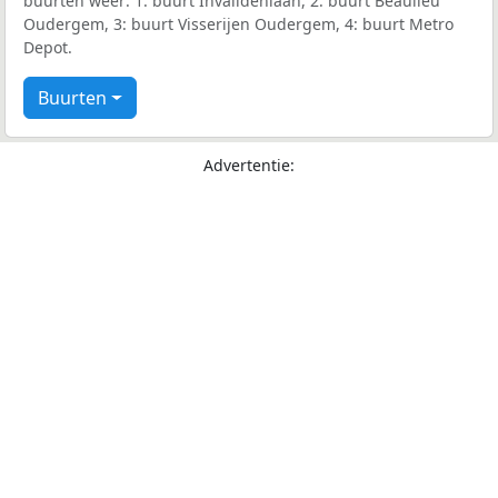
buurten weer: 1: buurt Invalidenlaan, 2: buurt Beaulieu
Oudergem, 3: buurt Visserijen Oudergem, 4: buurt Metro
Depot.
Buurten
Advertentie: