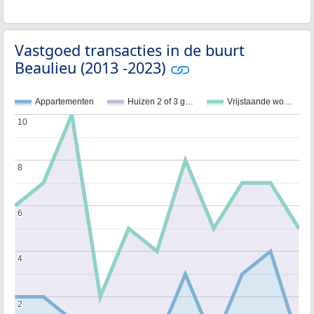
Vastgoed transacties in de buurt
Beaulieu (2013 -2023)
Appartementen
Huizen 2 of 3 g…
Vrijstaande wo…
10
10
8
8
6
6
4
4
2
2