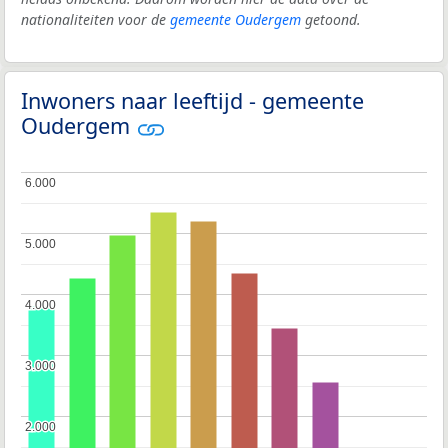
nationaliteiten voor de
gemeente Oudergem
getoond.
Inwoners naar leeftijd - gemeente
Oudergem
6.000
6.000
5.000
5.000
4.000
4.000
3.000
3.000
2.000
2.000