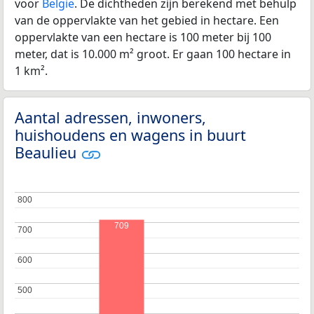
voor
België
. De dichtheden zijn berekend met behulp
van de oppervlakte van het gebied in hectare. Een
oppervlakte van een hectare is 100 meter bij 100
meter, dat is 10.000 m² groot. Er gaan 100 hectare in
1 km².
Aantal adressen, inwoners,
huishoudens en wagens in buurt
Beaulieu
800
800
709
700
700
600
600
500
500