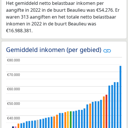
Het gemiddeld netto belastbaar inkomen per
aangifte in 2022 in de buurt Beaulieu was €54.276. Er
waren 313 aangiften en het totale netto belastbaar
inkomen in 2022 in de buurt Beaulieu was
€16.988.381.
Gemiddeld inkomen (per gebied)
€80.000
€80.000
€70.000
€70.000
€60.000
€60.000
€50.000
€50.000
€40.000
€40.000