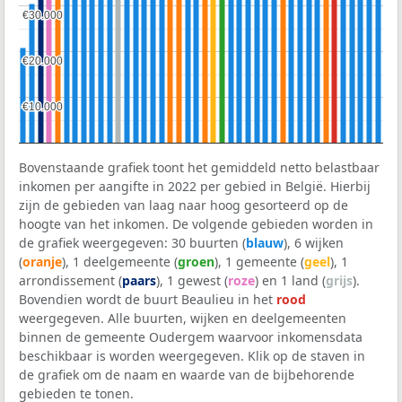
€30.000
€30.000
€20.000
€20.000
€10.000
€10.000
Bovenstaande grafiek toont het gemiddeld netto belastbaar
inkomen per aangifte in 2022 per gebied in België. Hierbij
zijn de gebieden van laag naar hoog gesorteerd op de
hoogte van het inkomen. De volgende gebieden worden in
de grafiek weergegeven: 30 buurten (
blauw
), 6 wijken
(
oranje
), 1 deelgemeente (
groen
), 1 gemeente (
geel
), 1
arrondissement (
paars
), 1 gewest (
roze
) en 1 land (
grijs
).
Bovendien wordt de buurt Beaulieu in het
rood
weergegeven. Alle buurten, wijken en deelgemeenten
binnen de gemeente Oudergem waarvoor inkomensdata
beschikbaar is worden weergegeven. Klik op de staven in
de grafiek om de naam en waarde van de bijbehorende
gebieden te tonen.