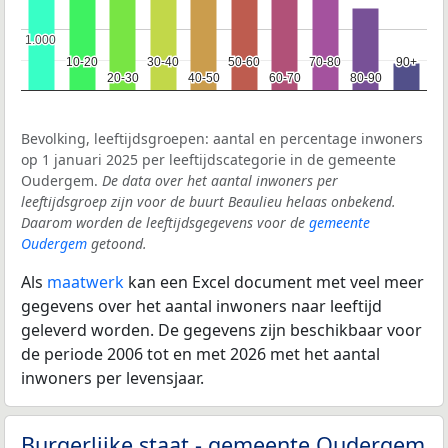
1.000
1.000
10-20
10-20
30-40
30-40
50-60
50-60
70-80
70-80
90+
90+
20-30
20-30
40-50
40-50
60-70
60-70
80-90
80-90
Bevolking, leeftijdsgroepen: aantal en percentage inwoners
op 1 januari 2025 per leeftijdscategorie in de gemeente
Oudergem.
De data over het aantal inwoners per
leeftijdsgroep zijn voor de buurt Beaulieu helaas onbekend.
Daarom worden de leeftijdsgegevens voor de
gemeente
Oudergem
getoond.
Als
maatwerk
kan een Excel document met veel meer
gegevens over het aantal inwoners naar leeftijd
geleverd worden. De gegevens zijn beschikbaar voor
de periode 2006 tot en met 2026 met het aantal
inwoners per levensjaar.
Burgerlijke staat - gemeente Oudergem