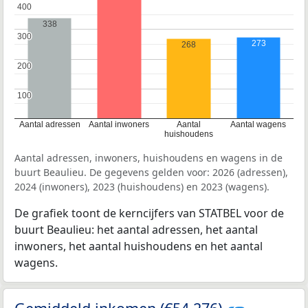
400
400
338
300
300
273
268
200
200
100
100
Aantal adressen
Aantal inwoners
Aantal
Aantal wagens
huishoudens
Aantal adressen, inwoners, huishoudens en wagens in de
buurt Beaulieu. De gegevens gelden voor: 2026 (adressen),
2024 (inwoners), 2023 (huishoudens) en 2023 (wagens).
De grafiek toont de kerncijfers van STATBEL voor de
buurt Beaulieu: het aantal adressen, het aantal
inwoners, het aantal huishoudens en het aantal
wagens.