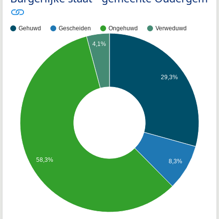
Gehuwd
Gescheiden
Ongehuwd
Verweduwd
4,1%
29,3%
58,3%
8,3%