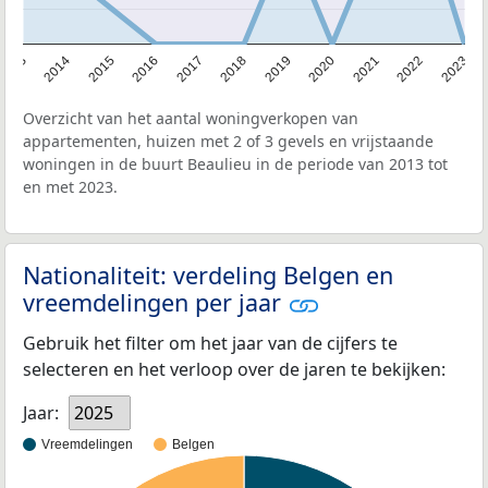
2013
2014
2015
2016
2017
2018
2019
2020
2021
2022
2023
Overzicht van het aantal woningverkopen van
appartementen, huizen met 2 of 3 gevels en vrijstaande
woningen in de buurt Beaulieu in de periode van 2013 tot
en met 2023.
Nationaliteit: verdeling Belgen en
vreemdelingen per jaar
Gebruik het filter om het jaar van de cijfers te
selecteren en het verloop over de jaren te bekijken:
Jaar:
2025
Vreemdelingen
Belgen