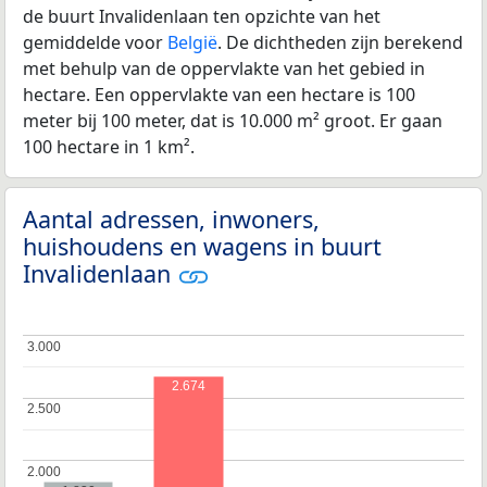
de buurt Invalidenlaan ten opzichte van het
gemiddelde voor
België
. De dichtheden zijn berekend
met behulp van de oppervlakte van het gebied in
hectare. Een oppervlakte van een hectare is 100
meter bij 100 meter, dat is 10.000 m² groot. Er gaan
100 hectare in 1 km².
Aantal adressen, inwoners,
huishoudens en wagens in buurt
Invalidenlaan
3.000
3.000
2.674
2.500
2.500
2.000
2.000