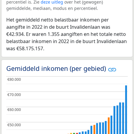
percentiel is. Zie
deze uitleg
over het (gewogen)
gemiddelde, mediaan, modus en percentieel.
Het gemiddeld netto belastbaar inkomen per
aangifte in 2022 in de buurt Invalidenlaan was
€42.934. Er waren 1.355 aangiften en het totale netto
belastbaar inkomen in 2022 in de buurt Invalidenlaan
was €58.175.157.
Gemiddeld inkomen (per gebied)
€80.000
€80.000
€70.000
€70.000
€60.000
€60.000
€50.000
€50.000