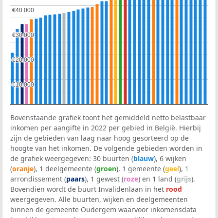
€40.000
€40.000
€30.000
€30.000
€20.000
€20.000
€10.000
€10.000
Bovenstaande grafiek toont het gemiddeld netto belastbaar
inkomen per aangifte in 2022 per gebied in België. Hierbij
zijn de gebieden van laag naar hoog gesorteerd op de
hoogte van het inkomen. De volgende gebieden worden in
de grafiek weergegeven: 30 buurten (
blauw
), 6 wijken
(
oranje
), 1 deelgemeente (
groen
), 1 gemeente (
geel
), 1
arrondissement (
paars
), 1 gewest (
roze
) en 1 land (
grijs
).
Bovendien wordt de buurt Invalidenlaan in het
rood
weergegeven. Alle buurten, wijken en deelgemeenten
binnen de gemeente Oudergem waarvoor inkomensdata