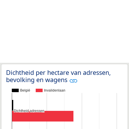
Dichtheid per hectare van adressen,
bevolking en wagens
België
Invalidenlaan
Dichtheid adressen
Dichtheid adressen