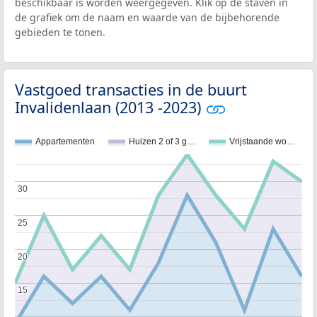
beschikbaar is worden weergegeven. Klik op de staven in
de grafiek om de naam en waarde van de bijbehorende
gebieden te tonen.
Vastgoed transacties in de buurt
Invalidenlaan (2013 -2023)
Appartementen
Huizen 2 of 3 g…
Vrijstaande wo…
30
30
25
25
20
20
15
15