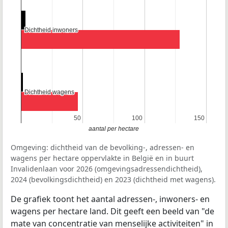
Dichtheid inwoners
Dichtheid inwoners
Dichtheid wagens
Dichtheid wagens
50
50
100
100
150
150
aantal per hectare
Omgeving: dichtheid van de bevolking-, adressen- en
wagens per hectare oppervlakte in België en in buurt
Invalidenlaan voor 2026 (omgevingsadressendichtheid),
2024 (bevolkingsdichtheid) en 2023 (dichtheid met wagens).
De grafiek toont het aantal adressen-, inwoners- en
wagens per hectare land. Dit geeft een beeld van "de
mate van concentratie van menselijke activiteiten" in