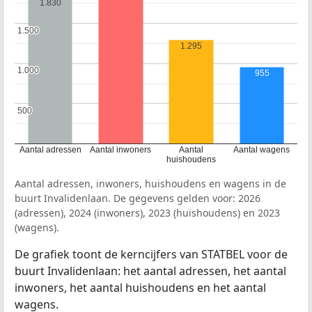
1.830
1.500
1.500
1.295
1.000
1.000
955
500
500
Aantal adressen
Aantal inwoners
Aantal
Aantal wagens
huishoudens
Aantal adressen, inwoners, huishoudens en wagens in de
buurt Invalidenlaan. De gegevens gelden voor: 2026
(adressen), 2024 (inwoners), 2023 (huishoudens) en 2023
(wagens).
De grafiek toont de kerncijfers van STATBEL voor de
buurt Invalidenlaan: het aantal adressen, het aantal
inwoners, het aantal huishoudens en het aantal
wagens.