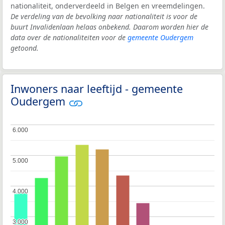
nationaliteit, onderverdeeld in Belgen en vreemdelingen.
De verdeling van de bevolking naar nationaliteit is voor de
buurt Invalidenlaan helaas onbekend. Daarom worden hier de
data over de nationaliteiten voor de
gemeente Oudergem
getoond.
Inwoners naar leeftijd - gemeente
Oudergem
6.000
6.000
5.000
5.000
4.000
4.000
3.000
3.000