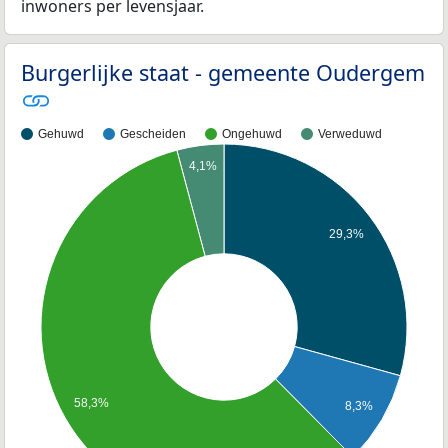
inwoners per levensjaar.
Burgerlijke staat - gemeente Oudergem
Gehuwd
Gescheiden
Ongehuwd
Verweduwd
4,1%
29,3%
58,3%
8,3%