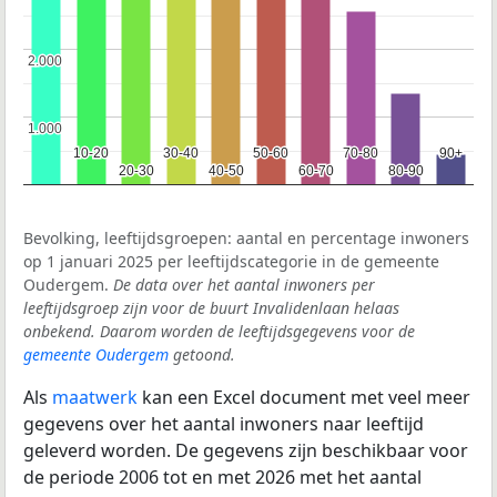
2.000
2.000
1.000
1.000
10-20
10-20
30-40
30-40
50-60
50-60
70-80
70-80
90+
90+
20-30
20-30
40-50
40-50
60-70
60-70
80-90
80-90
Bevolking, leeftijdsgroepen: aantal en percentage inwoners
op 1 januari 2025 per leeftijdscategorie in de gemeente
Oudergem.
De data over het aantal inwoners per
leeftijdsgroep zijn voor de buurt Invalidenlaan helaas
onbekend. Daarom worden de leeftijdsgegevens voor de
gemeente Oudergem
getoond.
Als
maatwerk
kan een Excel document met veel meer
gegevens over het aantal inwoners naar leeftijd
geleverd worden. De gegevens zijn beschikbaar voor
de periode 2006 tot en met 2026 met het aantal