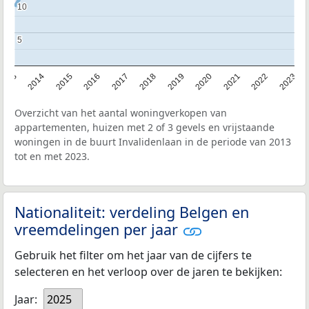
10
10
5
5
2013
2014
2015
2016
2017
2018
2019
2020
2021
2022
2023
Overzicht van het aantal woningverkopen van
appartementen, huizen met 2 of 3 gevels en vrijstaande
woningen in de buurt Invalidenlaan in de periode van 2013
tot en met 2023.
Nationaliteit: verdeling Belgen en
vreemdelingen per jaar
Gebruik het filter om het jaar van de cijfers te
selecteren en het verloop over de jaren te bekijken:
Jaar:
2025