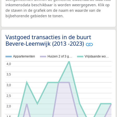
inkomensdata beschikbaar is worden weergegeven. Klik op
de staven in de grafiek om de naam en waarde van de
bijbehorende gebieden te tonen.
Vastgoed transacties in de buurt
Bevere-Leemwijk (2013 -2023)
Appartementen
Huizen 2 of 3 g…
Vrijstaande wo…
4,0
4,0
3,5
3,5
3,0
3,0
2,5
2,5
2,0
2,0
1,5
1,5