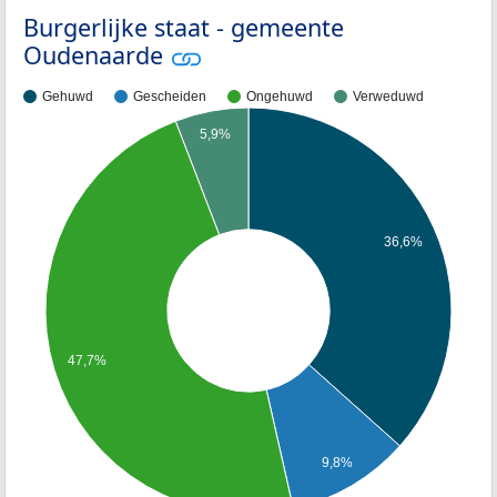
Burgerlijke staat - gemeente
Oudenaarde
Gehuwd
Gescheiden
Ongehuwd
Verweduwd
5,9%
36,6%
47,7%
9,8%