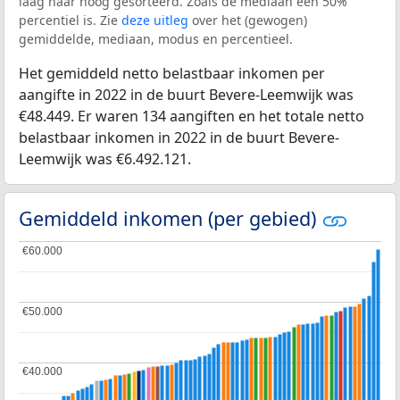
laag naar hoog gesorteerd. Zoals de mediaan een 50%
percentiel is. Zie
deze uitleg
over het (gewogen)
gemiddelde, mediaan, modus en percentieel.
Het gemiddeld netto belastbaar inkomen per
aangifte in 2022 in de buurt Bevere-Leemwijk was
€48.449. Er waren 134 aangiften en het totale netto
belastbaar inkomen in 2022 in de buurt Bevere-
Leemwijk was €6.492.121.
Gemiddeld inkomen (per gebied)
€60.000
€60.000
€50.000
€50.000
€40.000
€40.000