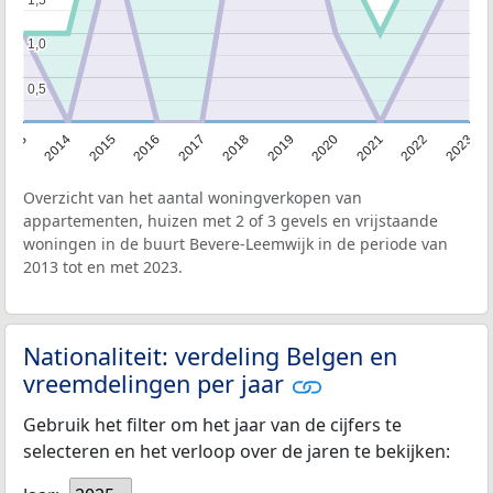
1,0
1,0
0,5
0,5
2013
2014
2015
2016
2017
2018
2019
2020
2021
2022
2023
Overzicht van het aantal woningverkopen van
appartementen, huizen met 2 of 3 gevels en vrijstaande
woningen in de buurt Bevere-Leemwijk in de periode van
2013 tot en met 2023.
Nationaliteit: verdeling Belgen en
vreemdelingen per jaar
Gebruik het filter om het jaar van de cijfers te
selecteren en het verloop over de jaren te bekijken: