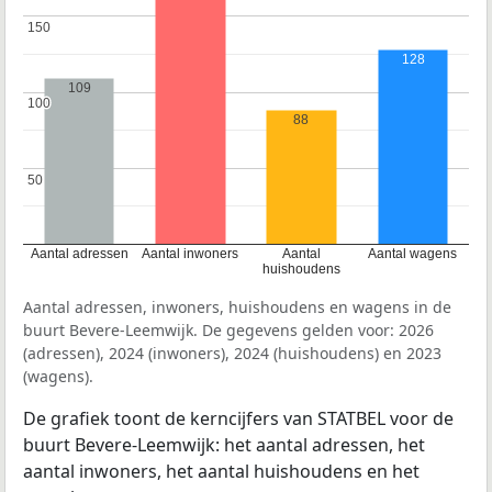
150
150
128
109
100
100
88
50
50
Aantal adressen
Aantal inwoners
Aantal
Aantal wagens
huishoudens
Aantal adressen, inwoners, huishoudens en wagens in de
buurt Bevere-Leemwijk. De gegevens gelden voor: 2026
(adressen), 2024 (inwoners), 2024 (huishoudens) en 2023
(wagens).
De grafiek toont de kerncijfers van STATBEL voor de
buurt Bevere-Leemwijk: het aantal adressen, het
aantal inwoners, het aantal huishoudens en het