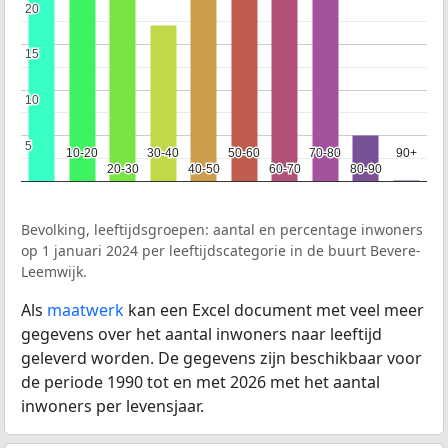
20
20
15
15
10
10
5
5
10-20
10-20
30-40
30-40
50-60
50-60
70-80
70-80
90+
90+
20-30
20-30
40-50
40-50
60-70
60-70
80-90
80-90
Bevolking, leeftijdsgroepen: aantal en percentage inwoners
op 1 januari 2024 per leeftijdscategorie in de buurt Bevere-
Leemwijk.
Als
maatwerk
kan een Excel document met veel meer
gegevens over het aantal inwoners naar leeftijd
geleverd worden. De gegevens zijn beschikbaar voor
de periode 1990 tot en met 2026 met het aantal
inwoners per levensjaar.