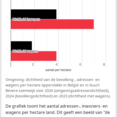
Dichtheid inwoners
Dichtheid inwoners
Dichtheid wagens
Dichtheid wagens
2
2
4
4
6
6
8
8
aantal per hectare
Omgeving: dichtheid van de bevolking-, adressen- en
wagens per hectare oppervlakte in België en in buurt
Bevere-Leemwijk voor 2026 (omgevingsadressendichtheid),
2024 (bevolkingsdichtheid) en 2023 (dichtheid met wagens).
De grafiek toont het aantal adressen-, inwoners- en
wagens per hectare land. Dit geeft een beeld van "de