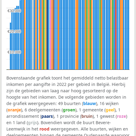
€30.000
€30.000
€20.000
€20.000
€10.000
€10.000
Bovenstaande grafiek toont het gemiddeld netto belastbaar
inkomen per aangifte in 2022 per gebied in België. Hierbij
zijn de gebieden van laag naar hoog gesorteerd op de
hoogte van het inkomen. De volgende gebieden worden in
de grafiek weergegeven: 49 buurten (
blauw
), 16 wijken
(
oranje
), 6 deelgemeenten (
groen
), 1 gemeente (
geel
), 1
arrondissement (
paars
), 1 provincie (
bruin
), 1 gewest (
roze
)
en 1 land (
grijs
). Bovendien wordt de buurt Bevere-
Leemwijk in het
rood
weergegeven. Alle buurten, wijken en
deelgemeenten binnen de gemeente Oudenaarde waarvoor