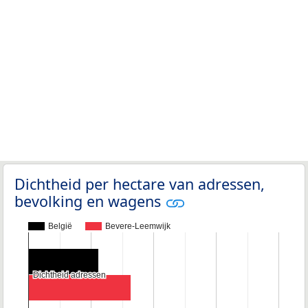
Dichtheid per hectare van adressen,
bevolking en wagens
België
Bevere-Leemwijk
Dichtheid adressen
Dichtheid adressen